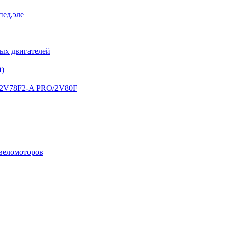
пед,эле
х двигателей
й)
) 2V78F2-A PRO/2V80F
 веломоторов