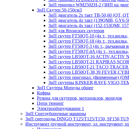
ЗиП трицикл WM250ZH-2 (ЗИП на двиг.
ЗиП Скутер 50-150см3
ЗиП двигатель 2х такт ТВ-50,60 (QT, QT
ЗиП двигатель 4х такт (139QMB, GY6-50
ЗиП двигатель 4х такт (152-153QMI, 15
ЗиП для Японских скутеров
ЗиП скутер FT50QT-10 (4х т., тел.вилка, 
ЗиП скутер FT50QT-18 (4х т., тел.вилка, д
ЗиП скутер FT50QT-3 (4х т., рычажная ви
ЗиП скутер FT50QT-4A (4х т., тел.вилка, д
ЗиП скутер LB50QT-16 ACTIV,ACTIV
ЗиП скутер LB50QT-21 RAPIRAS,SCORPION
ЗиП скутер LB50QT-21 TACO,TRACER (50 
ЗиП скутер LB50QT-38,39 FEVER,CYBER (4
ЗиП скутер оригинал. (фирменные) (O
ЗиП скутеры KINKER,RAVE,VIGO,TE
ЗиП Скутера Мопеды общее
Кофры
Резина для скутеров, мотоциклов, мопедов
Цепи тюнинг
Электрооборудование 1
ЗиП Снегоуборочные машины
ЗиП снегоходы DINGO T125/T125/T150, SF150,T
Инструмент (ручной инструмент, эл. инструмент, п