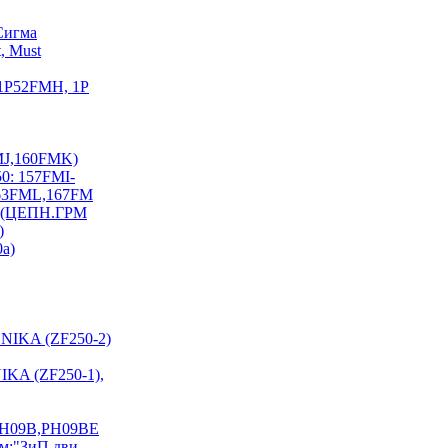
Сигма
, Must
 1P52FMH, 1P
FMJ,160FMK)
0: 157FMI-
163FML,167FM
I) (ЦЕПН.ГРМ
)
0a)
NIKA (ZF250-2)
KA (ZF250-1),
PH09B,PH09BE
см:"ЗиП дви