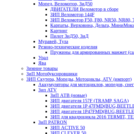
Мопед, Веломотор, ЗиД50
ДВИГАТЕЛИ Веломотор в сборе
ЗИП Веломотор 144F
ЗИП Веломотор F50, F80, NR50, NR80, 
Карпаты, Верховина, Дельта, МиниМок
Картинг
Пилот ЗиД50, ЗиД
Муравей, Тула
Резино-технические изделия
Пружины для армированных манжет (са
Урал
Ява
Зимние товары
ЗиП Мотобуксировщики
ЗИП Скутера, Мопеды, Мотоциклы, ATV (импорт)
Аккумуляторы для мотоциклов, мопедов, снего
Зип ATV
ЗиП АТВ (новые)
ЗИП двигателя 157F (TRAMP, SAGA)
ЗИП двигателя 1P 47FMD(BUG,BEETLE) 
ЗИП двигателя 1P47FMD(BUG,BEETLE) 
ЗИП для квадроцикла 2016 TERMIT, T
ЗиП PATRON
ЗИП ACTIVE 50
ЗИП CLEVER 50