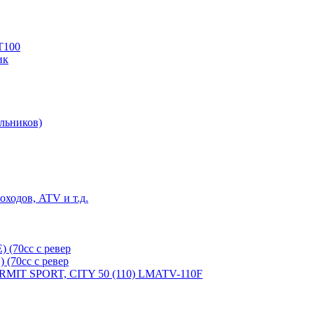
T100
ик
льников)
ходов, ATV и т.д.
(70cc с ревер
(70cc с ревер
ERMIT SPORT, CITY 50 (110) LMATV-110F