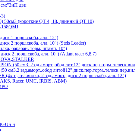
см:"ЗиП дви
-3)
) 50см3 (короткие QT-4,-18, длинный QT-10)
7-158QMJ
диск 1 порш.скоба, алл. 12")
иск 2 порш.скоба, алл. 10") (Stels Leader)
лка, барабан. торм, штамп. 10")
иск 2 порш.скоба, алл. 10") (Atlant racer 6,8,7)
 NOVA,STALKER
 (50 см3, 2зад.аморт.,обод лит.12",диск.пер.торм.,телеск.вил
см3,2 зад.аморт.,обод литой12",диск.пер.торм.,телеск.пер.вил
х т., тел.вилка, 2 зад.аморт., диск 2 порш.скоба, алл. 12")
MAKS, Racer, UMC, IRBIS, АВМ)
MPO
UNGUS S
р