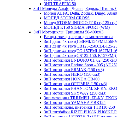
ЗИП TRAFFIC 50
ЗиП Мопеды Альфа, Дельта, Зодиак, Шторм, 
Мопед ALFA, Delta, Zodiak, Dingo, Atlant
МОПЕД STORM CROSS
Мопед STORM INDIGO (110 сс, 125 cc,
МОПЕД КТ50 SIGMA SPORT (WM)
ЗиП Мотоциклы, Трициклы 50-400см3
Венцы, звезды, цепи для мототехники
ЗиП двиг. 4х такт(153FMI,154FMI,156
ЗиП двиг. 4х такт(CB125-250,CBB125-25
ЗиП двиг. 4х такт(CG:157FMI,162FMJ,
ЗиП двиг. 4х такт(GS125-150: K157FM
ЗиП мотоцикл ENDURO 01, 02 (250 см3
ЗиП мотоцикл Enduro Sport - 005 (AD25
ЗиП мотоцикл ERMAK (150 см3)
ЗиП мотоцикл HERO (150 см3)
ЗиП мотоцикл HONDA CB400
ЗиП мотоцикл OPTIMUS (150 см3)
ЗиП мотоцикл PHANTOM, ZF-KY, EKO
ЗиП мотоцикл SKYWAY (250 см3)
Зип мотоцикл TRIUMPH, ZF-KY, EKONI
ЗиП мотоцикл YAMAHA YBR125
ЗиП мотоциклы, питбайки TTR110-250
ЗиП питбайки RIZEE PH08K,PH08KE,
ЗиП трицикл LF200ZH-2 (ЗИП на двиг.