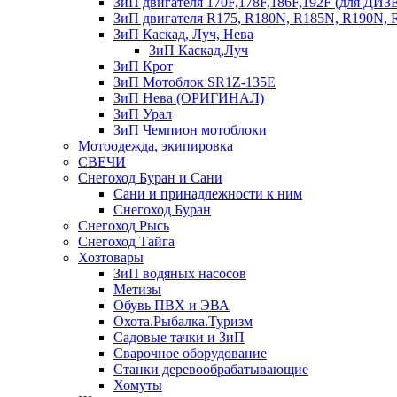
ЗиП двигателя 170F,178F,186F,192F (для Д
ЗиП двигателя R175, R180N, R185N, R190N, R
ЗиП Каскад, Луч, Нева
ЗиП Каскад,Луч
ЗиП Крот
ЗиП Мотоблок SR1Z-135E
ЗиП Нева (ОРИГИНАЛ)
ЗиП Урал
ЗиП Чемпион мотоблоки
Мотоодежда, экипировка
СВЕЧИ
Снегоход Буран и Сани
Сани и принадлежности к ним
Снегоход Буран
Снегоход Рысь
Снегоход Тайга
Хозтовары
ЗиП водяных насосов
Метизы
Обувь ПВХ и ЭВА
Охота.Рыбалка.Туризм
Садовые тачки и ЗиП
Сварочное оборудование
Станки деревообрабатывающие
Хомуты