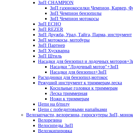
ЗиП CHAMPION
ЗиП газонокосилки Чемпион, Карвер, Ф
ЗиП Чемпион бензопилы
ЗиП Чемпион мотокосы
ЗиП ECHO
ЗиП REZER
ЗиП Дружба, Урал, Тайга, Парма, инструмент
ЗиП мотокосы, мотобуры
ЗиП Партнер
ЗиП Хускварна
ЗиП Штиль
Насадки для бензопил и лодочных моторов+
Насадки "Лодочный мотор"+ЗиП
Насадки для бензопил+ЗиП
Расходники для бензопил,мотокос
Режущий инструмент к триммерам,леска
Косильные головки к триммерам
Леска триммерная
Ножи к триммерам
Цепи на б/пилу
Цепи с победитовыми напайками
Велозапчасти, велорезина, гироскутеры ЗиП, монок
Велорезина
Велосипеды ЗиП
Велоэкипировка