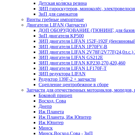
Детская коляска резина
ЗИП гироскутеров, моноколёс, электровелоси
ЗиП для самокатов
Винты гребные импортные
Двигатели LIFAN (Запчасти)
ДОП ОБОРУДОВАНИЕ (ТЮНИНГ, для базовы
ЗиП двигателя KP500
ЗИП двигателя LIFAN 152F-192F (бензиновы
ЗИП двигателя LIFAN 1P70FV-B
ЗИП двигателя LIFAN 2V78F/2V77F(24,0л.с.
ЗИП двигателя LIFAN GS212E
ЗИП двигателя LIFAN KP230,270,420,460
ЗИП двигателя LIFAN LF170F-T
ЗИП редуктора LIFAN
Редуктор 139F-2 + запчасти
Сцепление центробежное в сборе
Запчасти для отечественных мотоциклов, мопедов,
Боковой прицеп
Восход, Сова
Днепр
Иж Планета
Иж Планета, Иж Юпитер
Иж Юпитер
Минск
Минск,Восход,Сова - ЗиП