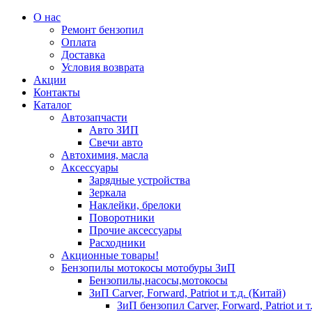
О нас
Ремонт бензопил
Оплата
Доставка
Условия возврата
Акции
Контакты
Каталог
Автозапчасти
Авто ЗИП
Свечи авто
Автохимия, масла
Аксессуары
Зарядные устройства
Зеркала
Наклейки, брелоки
Поворотники
Прочие аксессуары
Расходники
Акционные товары!
Бензопилы мотокосы мотобуры ЗиП
Бензопилы,насосы,мотокосы
ЗиП Carver, Forward, Patriot и т.д. (Китай)
ЗиП бензопил Carver, Forward, Patriot и т