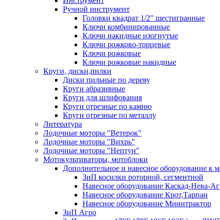
Инструмент
Ручной инструмент
Головки квадрат 1/2" шестигранные
Ключи комбинированные
Ключи накидные изогнутые
Ключи рожково-торцевые
Ключи рожковые
Ключи рожковые накидные
Круги, диски,пилки
Диски пильные по дереву
Круги абразивные
Круги для шлифования
Круги отрезные по камню
Круги отрезные по металлу
Литература
Лодочные моторы "Ветерок"
Лодочные моторы "Вихрь"
Лодочные моторы "Нептун"
Мотокультиваторы, мотоблоки
Дополнительное и навесное оборудование к 
ЗиП косилки роторной, сегментной
Навесное оборудование Каскад-Нева-Аг
Навесное оборудование Крот,Тарпан
Навесное оборудование Минитрактор
ЗиП Агро