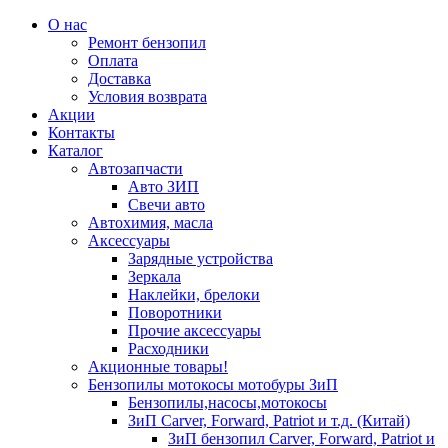
О нас
Ремонт бензопил
Оплата
Доставка
Условия возврата
Акции
Контакты
Каталог
Автозапчасти
Авто ЗИП
Свечи авто
Автохимия, масла
Аксессуары
Зарядные устройства
Зеркала
Наклейки, брелоки
Поворотники
Прочие аксессуары
Расходники
Акционные товары!
Бензопилы мотокосы мотобуры ЗиП
Бензопилы,насосы,мотокосы
ЗиП Carver, Forward, Patriot и т.д. (Китай)
ЗиП бензопил Carver, Forward, Patriot и