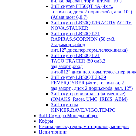
вилка, барабан. торм, штамп. 10")
ЗиП скутер FT50QT-4A (4х т.,
тел.вилка, диск 2 порш.скоба, алл. 10")
(Atlant racer 6,8,7)
ЗиП скутер LB50QT-16 ACTIV,ACTIV
NOVA,STALKER
ЗиП скутер LB50QT-21
RAPIRAS,SCORPION (50 см3,
2зад.аморт.,обод
лит.12",диск.пер.торм.,телеск.вилка)
ЗиП скутер LB50QT-21
TACO,TRACER (50 см3,2
зад.аморт.,обод
литой12",диск.пер.торм.,телеск.пер.вилк
ЗиП скутер LB50QT-38,39
FEVER,CYBER (4х т., тел.вилка, 2
зад.аморт., диск 2 порш.скоба, алл. 12")
ЗиП скутер оригинал. (фирменные)
(OMAKS, Racer, UMC, IRBIS, АВМ)
ЗиП скутеры
KINKER,RAVE,VIGO,TEMPO
ЗиП Скутера Мопеды общее
Кофры
Резина для скутеров, мотоциклов, мопедов
Цепи тюнинг