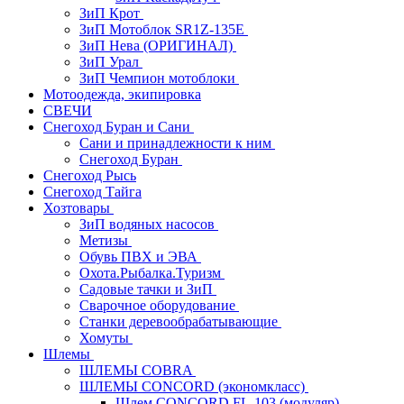
ЗиП Крот
ЗиП Мотоблок SR1Z-135E
ЗиП Нева (ОРИГИНАЛ)
ЗиП Урал
ЗиП Чемпион мотоблоки
Мотоодежда, экипировка
СВЕЧИ
Снегоход Буран и Сани
Сани и принадлежности к ним
Снегоход Буран
Снегоход Рысь
Снегоход Тайга
Хозтовары
ЗиП водяных насосов
Метизы
Обувь ПВХ и ЭВА
Охота.Рыбалка.Туризм
Садовые тачки и ЗиП
Сварочное оборудование
Станки деревообрабатывающие
Хомуты
Шлемы
ШЛЕМЫ COBRA
ШЛЕМЫ CONCORD (экономкласс)
Шлем CONCORD FL-103 (модуляр)