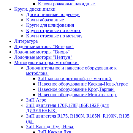
Ключи рожковые накидные
Круги, диски,пилки
Диски пильные по дереву
Круги абразивные
Круги для шлифования
Круги отрезные по камню
Круги отрезные по металлу
Литература
Лодочные моторы "Ветерок"
Лодочные моторы "Вихрь"
Лодочные моторы "Нептун"
Мотокультиваторы, мотоблоки
Дополнительное и навесное оборудование к
мотоблока
ЗиП косилки роторной, сегментной
Навесное оборудование Каскад-Нева-Агрос
Навесное оборудование Крот,Тарпан
Навесное оборудование Минитрактор
ЗиП Агро
ЗиП двигателя 170F,178F,186F,192F (для
ДИЗЕЛЬНЫХ
ЗиП двигателя R175, R180N, R185N, R190N, R195
(дл
ЗиП Каскад, Луч, Нева
ЗиП Каскад,Луч