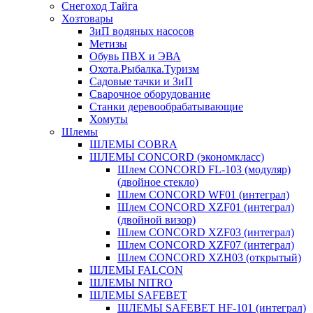
Снегоход Тайга
Хозтовары
ЗиП водяных насосов
Метизы
Обувь ПВХ и ЭВА
Охота.Рыбалка.Туризм
Садовые тачки и ЗиП
Сварочное оборудование
Станки деревообрабатывающие
Хомуты
Шлемы
ШЛЕМЫ COBRA
ШЛЕМЫ CONCORD (экономкласс)
Шлем CONCORD FL-103 (модуляр)
(двойное стекло)
Шлем CONCORD WF01 (интеграл)
Шлем CONCORD XZF01 (интеграл)
(двойной визор)
Шлем CONCORD XZF03 (интеграл)
Шлем CONCORD XZF07 (интеграл)
Шлем CONCORD XZH03 (открытый)
ШЛЕМЫ FALCON
ШЛЕМЫ NITRO
ШЛЕМЫ SAFEBET
ШЛЕМЫ SAFEBET HF-101 (интеграл)