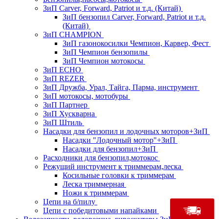
ЗиП Carver, Forward, Patriot и т.д. (Китай)
ЗиП бензопил Carver, Forward, Patriot и т.д.
(Китай)
ЗиП CHAMPION
ЗиП газонокосилки Чемпион, Карвер, Фест
ЗиП Чемпион бензопилы
ЗиП Чемпион мотокосы
ЗиП ECHO
ЗиП REZER
ЗиП Дружба, Урал, Тайга, Парма, инструмент
ЗиП мотокосы, мотобуры
ЗиП Партнер
ЗиП Хускварна
ЗиП Штиль
Насадки для бензопил и лодочных моторов+ЗиП
Насадки "Лодочный мотор"+ЗиП
Насадки для бензопил+ЗиП
Расходники для бензопил,мотокос
Режущий инструмент к триммерам,леска
Косильные головки к триммерам
Леска триммерная
Ножи к триммерам
Цепи на б/пилу
Цепи с победитовыми напайками