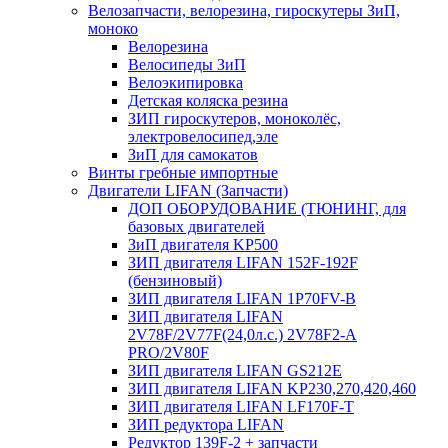
Велозапчасти, велорезина, гироскутеры ЗиП,
моноко
Велорезина
Велосипеды ЗиП
Велоэкипировка
Детская коляска резина
ЗИП гироскутеров, моноколёс,
электровелосипед,эле
ЗиП для самокатов
Винты гребные импортные
Двигатели LIFAN (Запчасти)
ДОП ОБОРУДОВАНИЕ (ТЮНИНГ, для
базовых двигателей
ЗиП двигателя KP500
ЗИП двигателя LIFAN 152F-192F
(бензиновый)
ЗИП двигателя LIFAN 1P70FV-B
ЗИП двигателя LIFAN
2V78F/2V77F(24,0л.с.) 2V78F2-A
PRO/2V80F
ЗИП двигателя LIFAN GS212E
ЗИП двигателя LIFAN KP230,270,420,460
ЗИП двигателя LIFAN LF170F-T
ЗИП редуктора LIFAN
Редуктор 139F-2 + запчасти