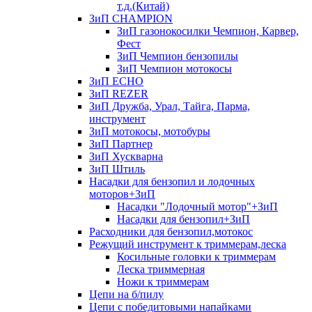
т.д.(Китай)
ЗиП CHAMPION
ЗиП газонокосилки Чемпион, Карвер,
Фест
ЗиП Чемпион бензопилы
ЗиП Чемпион мотокосы
ЗиП ECHO
ЗиП REZER
ЗиП Дружба, Урал, Тайга, Парма,
инструмент
ЗиП мотокосы, мотобуры
ЗиП Партнер
ЗиП Хускварна
ЗиП Штиль
Насадки для бензопил и лодочных
моторов+ЗиП
Насадки "Лодочный мотор"+ЗиП
Насадки для бензопил+ЗиП
Расходники для бензопил,мотокос
Режущий инструмент к триммерам,леска
Косильные головки к триммерам
Леска триммерная
Ножи к триммерам
Цепи на б/пилу
Цепи с победитовыми напайками