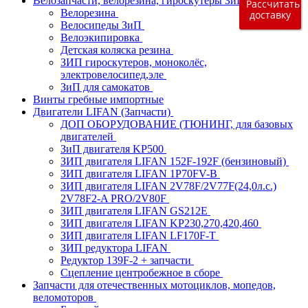
Велозапчасти, велорезина, гироскутеры ЗиП, моноко
Рассчитать
Велорезина
доставку
Велосипеды ЗиП
Велоэкипировка
Детская коляска резина
ЗИП гироскутеров, моноколёс,
электровелосипед,эле
ЗиП для самокатов
Винты гребные импортные
Двигатели LIFAN (Запчасти)
ДОП ОБОРУДОВАНИЕ (ТЮНИНГ, для базовых
двигателей
ЗиП двигателя KP500
ЗИП двигателя LIFAN 152F-192F (бензиновый)
ЗИП двигателя LIFAN 1P70FV-B
ЗИП двигателя LIFAN 2V78F/2V77F(24,0л.с.)
2V78F2-A PRO/2V80F
ЗИП двигателя LIFAN GS212E
ЗИП двигателя LIFAN KP230,270,420,460
ЗИП двигателя LIFAN LF170F-T
ЗИП редуктора LIFAN
Редуктор 139F-2 + запчасти
Сцепление центробежное в сборе
Запчасти для отечественных мотоциклов, мопедов,
веломоторов