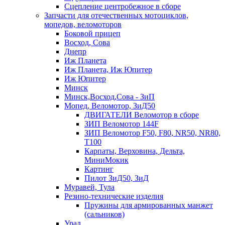
Сцепление центробежное в сборе
Запчасти для отечественных мотоциклов,
мопедов, веломоторов
Боковой прицеп
Восход, Сова
Днепр
Иж Планета
Иж Планета, Иж Юпитер
Иж Юпитер
Минск
Минск,Восход,Сова - ЗиП
Мопед, Веломотор, ЗиД50
ДВИГАТЕЛИ Веломотор в сборе
ЗИП Веломотор 144F
ЗИП Веломотор F50, F80, NR50, NR80,
T100
Карпаты, Верховина, Дельта,
МиниМокик
Картинг
Пилот ЗиД50, ЗиД
Муравей, Тула
Резино-технические изделия
Пружины для армированных манжет
(сальников)
Урал