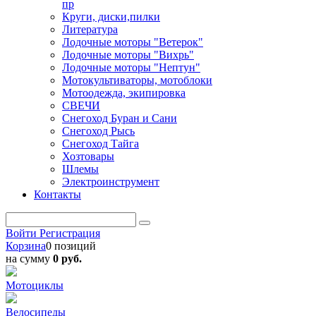
пр
Круги, диски,пилки
Литература
Лодочные моторы "Ветерок"
Лодочные моторы "Вихрь"
Лодочные моторы "Нептун"
Мотокультиваторы, мотоблоки
Мотоодежда, экипировка
СВЕЧИ
Снегоход Буран и Сани
Снегоход Рысь
Снегоход Тайга
Хозтовары
Шлемы
Электроинструмент
Контакты
Войти
Регистрация
Корзина
0 позиций
на сумму
0 руб.
Мотоциклы
Велосипеды