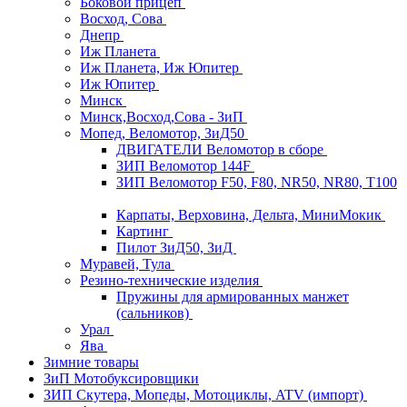
Боковой прицеп
Восход, Сова
Днепр
Иж Планета
Иж Планета, Иж Юпитер
Иж Юпитер
Минск
Минск,Восход,Сова - ЗиП
Мопед, Веломотор, ЗиД50
ДВИГАТЕЛИ Веломотор в сборе
ЗИП Веломотор 144F
ЗИП Веломотор F50, F80, NR50, NR80, T100
Карпаты, Верховина, Дельта, МиниМокик
Картинг
Пилот ЗиД50, ЗиД
Муравей, Тула
Резино-технические изделия
Пружины для армированных манжет
(сальников)
Урал
Ява
Зимние товары
ЗиП Мотобуксировщики
ЗИП Скутера, Мопеды, Мотоциклы, ATV (импорт)