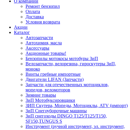
О компании
Ремонт бензопил
Оплата
Доставка
Условия возврата
Акции
Каталог
Автозапчасти
Автохимия, масла
Аксессуары
Акционные товары!
Бензопилы мотокосы мотобуры ЗиП
Велозапчасти, велорезина, гироскутеры ЗиП,
моноко
Винты гребные импортные
Двигатели LIFAN (Запчасти)
Запчасти для отечественных мотоциклов,
мопедов, веломоторов
Зимние товары
ЗиП Мотобуксировщики
ЗИП Скутера, Мопеды, Мотоциклы, ATV (импорт)
ЗиП Снегоуборочные машины
ЗиП снегоходы DINGO T125/T125/T150,
SF150,TUNGUS S
Инструмент (ручной инструмент, эл. инструмент,