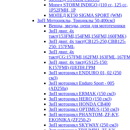
Мопед STORM INDIGO (110 сс, 125 cc,
1P52FMH, 1P
МОПЕД КТ50 SIGMA SPORT (WM)
ЗиП Мотоциклы, Трициклы 50-400см3
Венцы, звезды, цепи для мототехники
ЗиП двиг. 4х
такт(153FMI,154FMI,156FMJ,160FMK)
ЗиП двиг. 4х такт(CB125-250,CBB125-
250: 157FMI-
ЗиП двиг. 4х
такт(CG:157FMI,162FMJ,163FML,167F
ЗиП двиг. 4х такт(GS125-150:
K157FMI) (ЦЕПН.ГРМ
ЗиП мотоцикл ENDURO 01, 02 (250
см3)
ЗиП мотоцикл Enduro Sport - 005
(AD250a)
ЗиП мотоцикл ERMAK (150 см3)
ЗиП мотоцикл HERO (150 см3)
ЗиП мотоцикл HONDA CB400
ЗиП мотоцикл OPTIMUS (150 см3)
ЗиП мотоцикл PHANTOM, ZF-KY,
EKONIKA (ZF250-2)
ЗиП мотоцикл SKYWAY (250 см3)