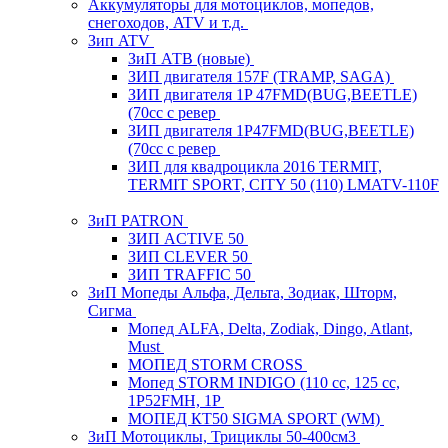
Аккумуляторы для мотоциклов, мопедов,
снегоходов, ATV и т.д.
Зип ATV
ЗиП АТВ (новые)
ЗИП двигателя 157F (TRAMP, SAGA)
ЗИП двигателя 1P 47FMD(BUG,BEETLE)
(70cc с ревер
ЗИП двигателя 1P47FMD(BUG,BEETLE)
(70cc с ревер
ЗИП для квадроцикла 2016 TERMIT,
TERMIT SPORT, CITY 50 (110) LMATV-110F
ЗиП PATRON
ЗИП ACTIVE 50
ЗИП CLEVER 50
ЗИП TRAFFIC 50
ЗиП Мопеды Альфа, Дельта, Зодиак, Шторм,
Сигма
Мопед ALFA, Delta, Zodiak, Dingo, Atlant,
Must
МОПЕД STORM CROSS
Мопед STORM INDIGO (110 сс, 125 cc,
1P52FMH, 1P
МОПЕД КТ50 SIGMA SPORT (WM)
ЗиП Мотоциклы, Трициклы 50-400см3