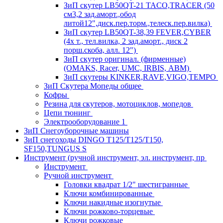
ЗиП скутер LB50QT-21 TACO,TRACER (50
см3,2 зад.аморт.,обод
литой12",диск.пер.торм.,телеск.пер.вилка)
ЗиП скутер LB50QT-38,39 FEVER,CYBER
(4х т., тел.вилка, 2 зад.аморт., диск 2
порш.скоба, алл. 12")
ЗиП скутер оригинал. (фирменные)
(OMAKS, Racer, UMC, IRBIS, АВМ)
ЗиП скутеры KINKER,RAVE,VIGO,TEMPO
ЗиП Скутера Мопеды общее
Кофры
Резина для скутеров, мотоциклов, мопедов
Цепи тюнинг
Электрооборудование 1
ЗиП Снегоуборочные машины
ЗиП снегоходы DINGO T125/T125/T150,
SF150,TUNGUS S
Инструмент (ручной инструмент, эл. инструмент, пр
Инструмент
Ручной инструмент
Головки квадрат 1/2" шестигранные
Ключи комбинированные
Ключи накидные изогнутые
Ключи рожково-торцевые
Ключи рожковые