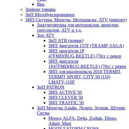
Ява
Зимние товары
ЗиП Мотобуксировщики
ЗИП Скутера, Мопеды, Мотоциклы, ATV (импорт)
Аккумуляторы для мотоциклов, мопедов,
снегоходов, ATV и т.д.
Зип ATV
ЗиП АТВ (новые)
ЗИП двигателя 157F (TRAMP, SAGA)
ЗИП двигателя 1P
47FMD(BUG,BEETLE) (70cc с ревер
ЗИП двигателя
1P47FMD(BUG,BEETLE) (70cc с ревер
ЗИП для квадроцикла 2016 TERMIT,
TERMIT SPORT, CITY 50 (110)
LMATV-110F
ЗиП PATRON
ЗИП ACTIVE 50
ЗИП CLEVER 50
ЗИП TRAFFIC 50
ЗиП Мопеды Альфа, Дельта, Зодиак, Шторм,
Сигма
Мопед ALFA, Delta, Zodiak, Dingo,
Atlant, Must
МОПЕД STORM CROSS