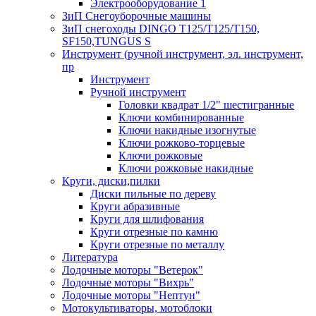
Электрооборудование 1
ЗиП Снегоуборочные машины
ЗиП снегоходы DINGO T125/T125/T150,
SF150,TUNGUS S
Инструмент (ручной инструмент, эл. инструмент,
пр
Инструмент
Ручной инструмент
Головки квадрат 1/2" шестигранные
Ключи комбинированные
Ключи накидные изогнутые
Ключи рожково-торцевые
Ключи рожковые
Ключи рожковые накидные
Круги, диски,пилки
Диски пильные по дереву
Круги абразивные
Круги для шлифования
Круги отрезные по камню
Круги отрезные по металлу
Литература
Лодочные моторы "Ветерок"
Лодочные моторы "Вихрь"
Лодочные моторы "Нептун"
Мотокультиваторы, мотоблоки