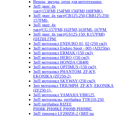
Венцы, звезды, цепи для мототехники
ЗиП двиг. 4х
такт(153FMI,154FMI,156FMJ,160FMK)
ЗиП двиг. 4х такт(CB125-250,CBB125-250:
157FMI-
ЗиП двиг. 4х
такт(CG:157FMI,162FMJ,163FML,167FM
ЗиП двиг. 4х такт(GS125-150: K157FMI)
(ЦЕПН.ГРМ
ЗиП мотоцикл ENDURO 01, 02 (250 см3)
ЗиП мотоцикл Enduro Sport - 005 (AD250a)
ЗиП мотоцикл ERMAK (150 см3)
ЗиП мотоцикл HERO (150 см3)
ЗиП мотоцикл HONDA CB400
ЗиП мотоцикл OPTIMUS (150 см3)
ЗиП мотоцикл PHANTOM, ZF-KY,
EKONIKA (ZF250-2)
ЗиП мотоцикл SKYWAY (250 см3)
Зип мотоцикл TRIUMPH, ZF-KY, EKONIKA
(ZF250-1),
ЗиП мотоцикл YAMAHA YBR125
ЗиП мотоциклы, питбайки TTR110-250
ЗиП питбайки RIZEE
PH08K,PH08KE,PH09B,PH09BE
ЗиП трицикл LF200ZH-2 (ЗИП на