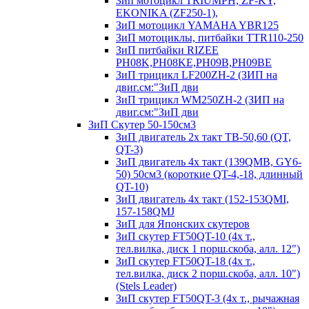
Зип мотоцикл TRIUMPH, ZF-KY,
EKONIKA (ZF250-1),
ЗиП мотоцикл YAMAHA YBR125
ЗиП мотоциклы, питбайки TTR110-250
ЗиП питбайки RIZEE
PH08K,PH08KE,PH09B,PH09BE
ЗиП трицикл LF200ZH-2 (ЗИП на
двиг.см:"ЗиП дви
ЗиП трицикл WM250ZH-2 (ЗИП на
двиг.см:"ЗиП дви
ЗиП Скутер 50-150см3
ЗиП двигатель 2х такт ТВ-50,60 (QT,
QT-3)
ЗиП двигатель 4х такт (139QMB, GY6-
50) 50см3 (короткие QT-4,-18, длинный
QT-10)
ЗиП двигатель 4х такт (152-153QMI,
157-158QMJ
ЗиП для Японских скутеров
ЗиП скутер FT50QT-10 (4х т.,
тел.вилка, диск 1 порш.скоба, алл. 12")
ЗиП скутер FT50QT-18 (4х т.,
тел.вилка, диск 2 порш.скоба, алл. 10")
(Stels Leader)
ЗиП скутер FT50QT-3 (4х т., рычажная