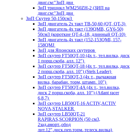
двиг.см:"ЗиП дви
ЗиП трицикл WM250ZH-2 (ЗИП на
двиг.см:"ЗиП дви
ЗиП Скутер 50-150см3
ЗиП двигатель 2х такт ТВ-50,60 (QT, QT-3)
ЗиП двигатель 4х такт (139QMB, GY6-50)
50см3 (короткие QT-4,-18, длинный QT-10)
ЗиП двигатель 4х такт (152-153QMI, 157-
158QMJ
ЗиП для Японских скутеров
ЗиП скутер FT50QT-10 (4х т., тел.вилка, диск
1 порш.скоба, алл. 12")
ЗиП скутер FT50QT-18 (4х т., тел.вилка, диск
2 порш.скоба, алл. 10") (Stels Leader)
ЗиП скутер FT50QT-3 (4х т., рычажная
вилка, барабан. торм, штамп. 10")
ЗиП скутер FT50QT-4A (4х т., тел.вилка,
диск 2 порш.скоба, алл. 10") (Atlant racer
6,8,7)
ЗиП скутер LB50QT-16 ACTIV,ACTIV
NOVA,STALKER
ЗиП скутер LB50QT-21
RAPIRAS,SCORPION (50 см3,
2зад.аморт.,обод
лит.12",диск.пер.торм.,телеск.вилка)