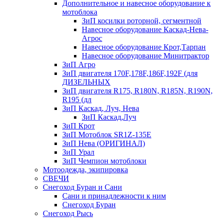
Дополнительное и навесное оборудование к
мотоблока
ЗиП косилки роторной, сегментной
Навесное оборудование Каскад-Нева-
Агрос
Навесное оборудование Крот,Тарпан
Навесное оборудование Минитрактор
ЗиП Агро
ЗиП двигателя 170F,178F,186F,192F (для
ДИЗЕЛЬНЫХ
ЗиП двигателя R175, R180N, R185N, R190N,
R195 (дл
ЗиП Каскад, Луч, Нева
ЗиП Каскад,Луч
ЗиП Крот
ЗиП Мотоблок SR1Z-135E
ЗиП Нева (ОРИГИНАЛ)
ЗиП Урал
ЗиП Чемпион мотоблоки
Мотоодежда, экипировка
СВЕЧИ
Снегоход Буран и Сани
Сани и принадлежности к ним
Снегоход Буран
Снегоход Рысь