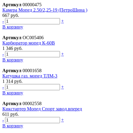
Артикул
00000475
Камера Мопед 2.50/2,25-19 (ПетроШина )
667 руб.
-
+
В корзину
Артикул
ОС005406
Карбюратор мопед К-60В
1 346 руб.
-
+
В корзину
Артикул
00001658
Катушка газ. мопед ТЛМ-3
1 314 руб.
-
+
В корзину
Артикул
00002558
Кикстартер Мопед Спорт завод.вперед
611 руб.
-
+
В корзину