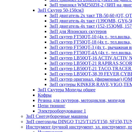
ЗиП трицикл WM250ZH-2 (ЗИП на двиг.
ЗиП Скутер 50-150см3
ЗиП двигатель 2х такт ТВ-50,60 (QT, QT
ЗиП двигатель 4х такт (139QMB, GY6-50
ЗиП двигатель 4х такт (152-153QMI, 15
ЗиП для Японских скутеров
ЗиП скутер FT50QT-10 (4х т., тел.вилка, 
ЗиП скутер FT50QT-18 (4х т., тел.вилка, д
ЗиП скутер FT50QT-3 (4х т., рычажная ви
ЗиП скутер FT50QT-4A (4х т., тел.вилка, д
ЗиП скутер LB50QT-16 ACTIV,ACTIV
ЗиП скутер LB50QT-21 RAPIRAS,SCORPION
ЗиП скутер LB50QT-21 TACO,TRACER (50 
ЗиП скутер LB50QT-38,39 FEVER,CYBER (4
ЗиП скутер оригинал. (фирменные) (O
ЗиП скутеры KINKER,RAVE,VIGO,TE
ЗиП Скутера Мопеды общее
Кофры
Резина для скутеров, мотоциклов, мопедов
Цепи тюнинг
Электрооборудование 1
ЗиП Снегоуборочные машины
ЗиП снегоходы DINGO T125/T125/T150, SF150,T
Инструмент (ручной инструмент, эл. инструмент, п