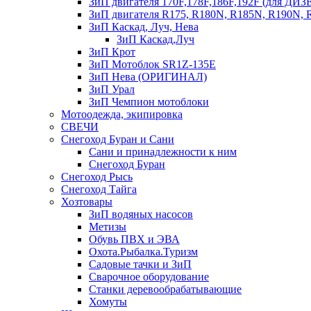
ЗиП двигателя 170F,178F,186F,192F (для Д
ЗиП двигателя R175, R180N, R185N, R190N, R
ЗиП Каскад, Луч, Нева
ЗиП Каскад,Луч
ЗиП Крот
ЗиП Мотоблок SR1Z-135E
ЗиП Нева (ОРИГИНАЛ)
ЗиП Урал
ЗиП Чемпион мотоблоки
Мотоодежда, экипировка
СВЕЧИ
Снегоход Буран и Сани
Сани и принадлежности к ним
Снегоход Буран
Снегоход Рысь
Снегоход Тайга
Хозтовары
ЗиП водяных насосов
Метизы
Обувь ПВХ и ЭВА
Охота.Рыбалка.Туризм
Садовые тачки и ЗиП
Сварочное оборудование
Станки деревообрабатывающие
Хомуты