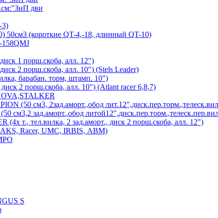
см:"ЗиП дви
-3)
) 50см3 (короткие QT-4,-18, длинный QT-10)
7-158QMJ
диск 1 порш.скоба, алл. 12")
иск 2 порш.скоба, алл. 10") (Stels Leader)
лка, барабан. торм, штамп. 10")
иск 2 порш.скоба, алл. 10") (Atlant racer 6,8,7)
 NOVA,STALKER
 (50 см3, 2зад.аморт.,обод лит.12",диск.пер.торм.,телеск.вил
см3,2 зад.аморт.,обод литой12",диск.пер.торм.,телеск.пер.вил
х т., тел.вилка, 2 зад.аморт., диск 2 порш.скоба, алл. 12")
MAKS, Racer, UMC, IRBIS, АВМ)
MPO
UNGUS S
р