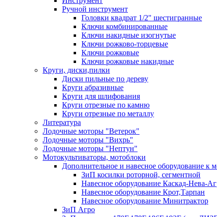
Инструмент
Ручной инструмент
Головки квадрат 1/2" шестигранные
Ключи комбинированные
Ключи накидные изогнутые
Ключи рожково-торцевые
Ключи рожковые
Ключи рожковые накидные
Круги, диски,пилки
Диски пильные по дереву
Круги абразивные
Круги для шлифования
Круги отрезные по камню
Круги отрезные по металлу
Литература
Лодочные моторы "Ветерок"
Лодочные моторы "Вихрь"
Лодочные моторы "Нептун"
Мотокультиваторы, мотоблоки
Дополнительное и навесное оборудование к 
ЗиП косилки роторной, сегментной
Навесное оборудование Каскад-Нева-Аг
Навесное оборудование Крот,Тарпан
Навесное оборудование Минитрактор
ЗиП Агро