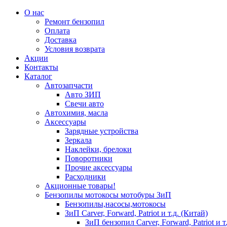
О нас
Ремонт бензопил
Оплата
Доставка
Условия возврата
Акции
Контакты
Каталог
Автозапчасти
Авто ЗИП
Свечи авто
Автохимия, масла
Аксессуары
Зарядные устройства
Зеркала
Наклейки, брелоки
Поворотники
Прочие аксессуары
Расходники
Акционные товары!
Бензопилы мотокосы мотобуры ЗиП
Бензопилы,насосы,мотокосы
ЗиП Carver, Forward, Patriot и т.д. (Китай)
ЗиП бензопил Carver, Forward, Patriot и т