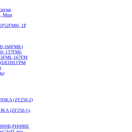
Сигма
, Must
 1P52FMH, 1P
FMJ,160FMK)
0: 157FMI-
163FML,167FM
I) (ЦЕПН.ГРМ
)
0a)
NIKA (ZF250-2)
KA (ZF250-1),
PH09B,PH09BE
см:"ЗиП дви