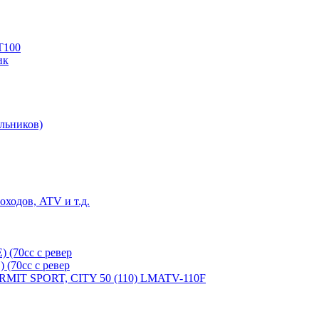
T100
ик
льников)
ходов, ATV и т.д.
(70cc с ревер
(70cc с ревер
ERMIT SPORT, CITY 50 (110) LMATV-110F