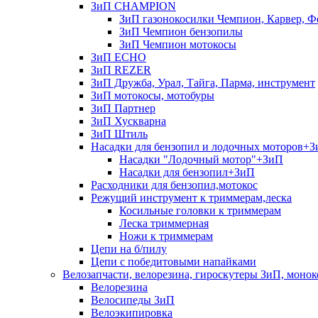
ЗиП CHAMPION
ЗиП газонокосилки Чемпион, Карвер, Ф
ЗиП Чемпион бензопилы
ЗиП Чемпион мотокосы
ЗиП ECHO
ЗиП REZER
ЗиП Дружба, Урал, Тайга, Парма, инструмент
ЗиП мотокосы, мотобуры
ЗиП Партнер
ЗиП Хускварна
ЗиП Штиль
Насадки для бензопил и лодочных моторов+
Насадки "Лодочный мотор"+ЗиП
Насадки для бензопил+ЗиП
Расходники для бензопил,мотокос
Режущий инструмент к триммерам,леска
Косильные головки к триммерам
Леска триммерная
Ножи к триммерам
Цепи на б/пилу
Цепи с победитовыми напайками
Велозапчасти, велорезина, гироскутеры ЗиП, монок
Велорезина
Велосипеды ЗиП
Велоэкипировка