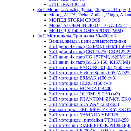
ЗИП TRAFFIC 50
ЗиП Мопеды Альфа, Дельта, Зодиак, Шторм, 
Мопед ALFA, Delta, Zodiak, Dingo, Atlant
МОПЕД STORM CROSS
Мопед STORM INDIGO (110 сс, 125 cc,
МОПЕД КТ50 SIGMA SPORT (WM)
ЗиП Мотоциклы, Трициклы 50-400см3
Венцы, звезды, цепи для мототехники
ЗиП двиг. 4х такт(153FMI,154FMI,156
ЗиП двиг. 4х такт(CB125-250,CBB125-25
ЗиП двиг. 4х такт(CG:157FMI,162FMJ,
ЗиП двиг. 4х такт(GS125-150: K157FM
ЗиП мотоцикл ENDURO 01, 02 (250 см3
ЗиП мотоцикл Enduro Sport - 005 (AD25
ЗиП мотоцикл ERMAK (150 см3)
ЗиП мотоцикл HERO (150 см3)
ЗиП мотоцикл HONDA CB400
ЗиП мотоцикл OPTIMUS (150 см3)
ЗиП мотоцикл PHANTOM, ZF-KY, EKO
ЗиП мотоцикл SKYWAY (250 см3)
Зип мотоцикл TRIUMPH, ZF-KY, EKONI
ЗиП мотоцикл YAMAHA YBR125
ЗиП мотоциклы, питбайки TTR110-250
ЗиП питбайки RIZEE PH08K,PH08KE,
ЗиП трицикл LF200ZH-2 (ЗИП на двиг.