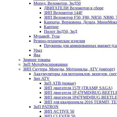
Мопед, Веломотор, ЗиД50
ДВИГАТЕЛИ Веломотор в сборе
ЗИП Веломотор 144F
ЗИП Веломотор F50, F80, NR50, NR80, 
Карпаты, Верховина, Дельта, МиниМок
Картинг
Пилот ЗиД50, ЗиД
Муравей, Тула
Резино-технические изделия
Пружины для армированных манжет (са
Урал
Ява
Зимние товары
ЗиП Мотобуксировщики
ЗИП Скутера, Мопеды, Мотоциклы, ATV (импорт)
Аккумуляторы для мотоциклов, мопедов, снего
Зип ATV
ЗиП АТВ (новые)
ЗИП двигателя 157F (TRAMP, SAGA)
ЗИП двигателя 1P 47FMD(BUG,BEETLE) 
ЗИП двигателя 1P47FMD(BUG,BEETLE) 
ЗИП для квадроцикла 2016 TERMIT, T
ЗиП PATRON
ЗИП ACTIVE 50
ЗИП CLEVER 50