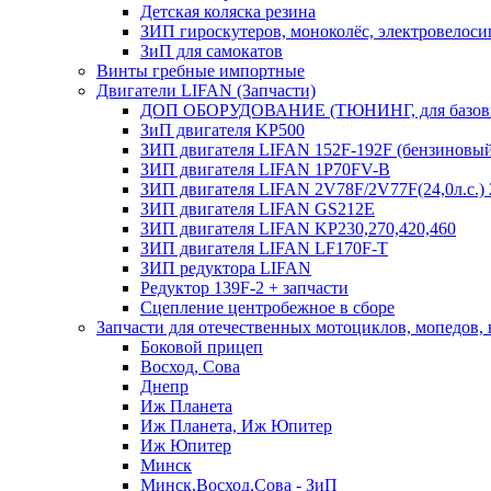
Детская коляска резина
ЗИП гироскутеров, моноколёс, электровелоси
ЗиП для самокатов
Винты гребные импортные
Двигатели LIFAN (Запчасти)
ДОП ОБОРУДОВАНИЕ (ТЮНИНГ, для базовы
ЗиП двигателя KP500
ЗИП двигателя LIFAN 152F-192F (бензиновы
ЗИП двигателя LIFAN 1P70FV-B
ЗИП двигателя LIFAN 2V78F/2V77F(24,0л.с.
ЗИП двигателя LIFAN GS212E
ЗИП двигателя LIFAN KP230,270,420,460
ЗИП двигателя LIFAN LF170F-T
ЗИП редуктора LIFAN
Редуктор 139F-2 + запчасти
Сцепление центробежное в сборе
Запчасти для отечественных мотоциклов, мопедов,
Боковой прицеп
Восход, Сова
Днепр
Иж Планета
Иж Планета, Иж Юпитер
Иж Юпитер
Минск
Минск,Восход,Сова - ЗиП