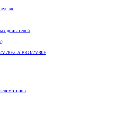
пед,эле
х двигателей
й)
) 2V78F2-A PRO/2V80F
 веломоторов