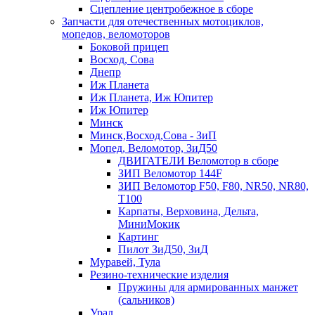
Сцепление центробежное в сборе
Запчасти для отечественных мотоциклов,
мопедов, веломоторов
Боковой прицеп
Восход, Сова
Днепр
Иж Планета
Иж Планета, Иж Юпитер
Иж Юпитер
Минск
Минск,Восход,Сова - ЗиП
Мопед, Веломотор, ЗиД50
ДВИГАТЕЛИ Веломотор в сборе
ЗИП Веломотор 144F
ЗИП Веломотор F50, F80, NR50, NR80,
T100
Карпаты, Верховина, Дельта,
МиниМокик
Картинг
Пилот ЗиД50, ЗиД
Муравей, Тула
Резино-технические изделия
Пружины для армированных манжет
(сальников)
Урал