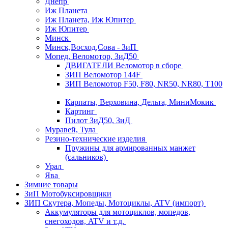
Днепр
Иж Планета
Иж Планета, Иж Юпитер
Иж Юпитер
Минск
Минск,Восход,Сова - ЗиП
Мопед, Веломотор, ЗиД50
ДВИГАТЕЛИ Веломотор в сборе
ЗИП Веломотор 144F
ЗИП Веломотор F50, F80, NR50, NR80, T100
Карпаты, Верховина, Дельта, МиниМокик
Картинг
Пилот ЗиД50, ЗиД
Муравей, Тула
Резино-технические изделия
Пружины для армированных манжет
(сальников)
Урал
Ява
Зимние товары
ЗиП Мотобуксировщики
ЗИП Скутера, Мопеды, Мотоциклы, ATV (импорт)
Аккумуляторы для мотоциклов, мопедов,
снегоходов, ATV и т.д.