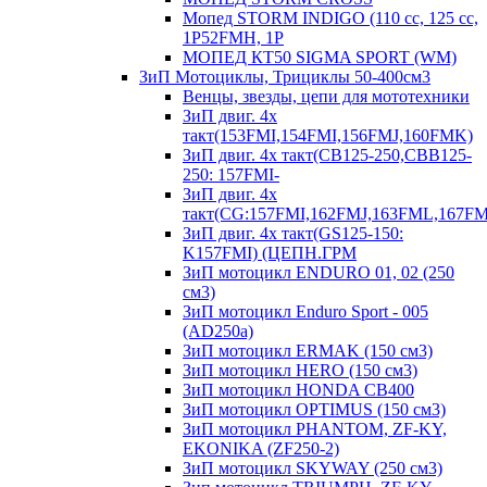
Мопед STORM INDIGO (110 сс, 125 cc,
1P52FMH, 1P
МОПЕД КТ50 SIGMA SPORT (WM)
ЗиП Мотоциклы, Трициклы 50-400см3
Венцы, звезды, цепи для мототехники
ЗиП двиг. 4х
такт(153FMI,154FMI,156FMJ,160FMK)
ЗиП двиг. 4х такт(CB125-250,CBB125-
250: 157FMI-
ЗиП двиг. 4х
такт(CG:157FMI,162FMJ,163FML,167F
ЗиП двиг. 4х такт(GS125-150:
K157FMI) (ЦЕПН.ГРМ
ЗиП мотоцикл ENDURO 01, 02 (250
см3)
ЗиП мотоцикл Enduro Sport - 005
(AD250a)
ЗиП мотоцикл ERMAK (150 см3)
ЗиП мотоцикл HERO (150 см3)
ЗиП мотоцикл HONDA CB400
ЗиП мотоцикл OPTIMUS (150 см3)
ЗиП мотоцикл PHANTOM, ZF-KY,
EKONIKA (ZF250-2)
ЗиП мотоцикл SKYWAY (250 см3)