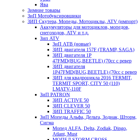
Ява
Зимние товары
ЗиП Мотобуксировщики
ЗИП Скутера, Мопеды, Мотоциклы, ATV (импорт)
Аккумуляторы для мотоциклов, мопедов,
снегоходов, ATV и т.д.
Зип ATV
ЗиП АТВ (новые)
ЗИП двигателя 157F (TRAMP, SAGA)
ЗИП двигателя 1P
47FMD(BUG,BEETLE) (70cc с ревер
ЗИП двигателя
1P47FMD(BUG,BEETLE) (70cc с ревер
ЗИП для квадроцикла 2016 TERMIT,
TERMIT SPORT, CITY 50 (110)
LMATV-110F
ЗиП PATRON
ЗИП ACTIVE 50
ЗИП CLEVER 50
ЗИП TRAFFIC 50
ЗиП Мопеды Альфа, Дельта, Зодиак, Шторм,
Сигма
Мопед ALFA, Delta, Zodiak, Dingo,
Atlant, Must
МОПЕД STORM CROSS