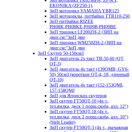
Зип мотоцикл TRIUMPH, ZF-KY,
EKONIKA (ZF250-1),
ЗиП мотоцикл YAMAHA YBR125
ЗиП мотоциклы, питбайки TTR110-250
ЗиП питбайки RIZEE
PH08K,PH08KE,PH09B,PH09BE
ЗиП трицикл LF200ZH-2 (ЗИП на
двиг.см:"ЗиП дви
ЗиП трицикл WM250ZH-2 (ЗИП на
двиг.см:"ЗиП дви
ЗиП Скутер 50-150см3
ЗиП двигатель 2х такт ТВ-50,60 (QT,
QT-3)
ЗиП двигатель 4х такт (139QMB, GY6-
50) 50см3 (короткие QT-4,-18, длинный
QT-10)
ЗиП двигатель 4х такт (152-153QMI,
157-158QMJ
ЗиП для Японских скутеров
ЗиП скутер FT50QT-10 (4х т.,
тел.вилка, диск 1 порш.скоба, алл. 12")
ЗиП скутер FT50QT-18 (4х т.,
тел.вилка, диск 2 порш.скоба, алл. 10")
(Stels Leader)
ЗиП скутер FT50QT-3 (4х т., рычажная