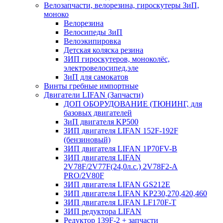
Велозапчасти, велорезина, гироскутеры ЗиП,
моноко
Велорезина
Велосипеды ЗиП
Велоэкипировка
Детская коляска резина
ЗИП гироскутеров, моноколёс,
электровелосипед,эле
ЗиП для самокатов
Винты гребные импортные
Двигатели LIFAN (Запчасти)
ДОП ОБОРУДОВАНИЕ (ТЮНИНГ, для
базовых двигателей
ЗиП двигателя KP500
ЗИП двигателя LIFAN 152F-192F
(бензиновый)
ЗИП двигателя LIFAN 1P70FV-B
ЗИП двигателя LIFAN
2V78F/2V77F(24,0л.с.) 2V78F2-A
PRO/2V80F
ЗИП двигателя LIFAN GS212E
ЗИП двигателя LIFAN KP230,270,420,460
ЗИП двигателя LIFAN LF170F-T
ЗИП редуктора LIFAN
Редуктор 139F-2 + запчасти