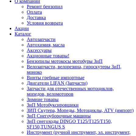
О компании
Ремонт бензопил
Оплата
Доставка
Условия возврата
Акции
Каталог
Автозапчасти
Автохимия, масла
Аксессуары
Акционные товары!
Бензопилы мотокосы мотобуры ЗиП
Велозапчасти, велорезина, гироскутеры ЗиП,
моноко
Винты гребные импортные
Двигатели LIFAN (Запчасти)
Запчасти для отечественных мотоциклов,
мопедов, веломоторов
Зимние товары
ЗиП Мотобуксировщики
ЗИП Скутера, Мопеды, Мотоциклы, ATV (импорт)
ЗиП Снегоуборочные машины
ЗиП снегоходы DINGO T125/T125/T150,
SF150,TUNGUS S
Инструмент (ручной инструмент, эл. инструмент,