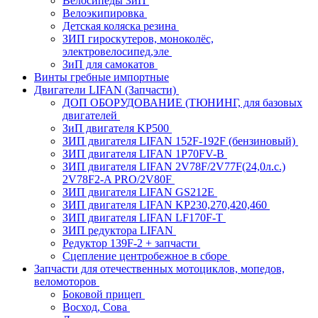
Велосипеды ЗиП
Велоэкипировка
Детская коляска резина
ЗИП гироскутеров, моноколёс,
электровелосипед,эле
ЗиП для самокатов
Винты гребные импортные
Двигатели LIFAN (Запчасти)
ДОП ОБОРУДОВАНИЕ (ТЮНИНГ, для базовых
двигателей
ЗиП двигателя KP500
ЗИП двигателя LIFAN 152F-192F (бензиновый)
ЗИП двигателя LIFAN 1P70FV-B
ЗИП двигателя LIFAN 2V78F/2V77F(24,0л.с.)
2V78F2-A PRO/2V80F
ЗИП двигателя LIFAN GS212E
ЗИП двигателя LIFAN KP230,270,420,460
ЗИП двигателя LIFAN LF170F-T
ЗИП редуктора LIFAN
Редуктор 139F-2 + запчасти
Сцепление центробежное в сборе
Запчасти для отечественных мотоциклов, мопедов,
веломоторов
Боковой прицеп
Восход, Сова