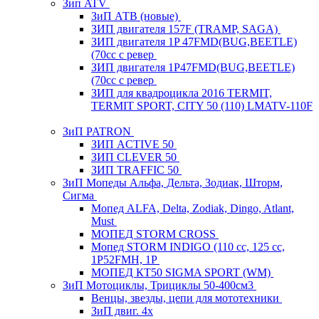
Зип ATV
ЗиП АТВ (новые)
ЗИП двигателя 157F (TRAMP, SAGA)
ЗИП двигателя 1P 47FMD(BUG,BEETLE)
(70cc с ревер
ЗИП двигателя 1P47FMD(BUG,BEETLE)
(70cc с ревер
ЗИП для квадроцикла 2016 TERMIT,
TERMIT SPORT, CITY 50 (110) LMATV-110F
ЗиП PATRON
ЗИП ACTIVE 50
ЗИП CLEVER 50
ЗИП TRAFFIC 50
ЗиП Мопеды Альфа, Дельта, Зодиак, Шторм,
Сигма
Мопед ALFA, Delta, Zodiak, Dingo, Atlant,
Must
МОПЕД STORM CROSS
Мопед STORM INDIGO (110 сс, 125 cc,
1P52FMH, 1P
МОПЕД КТ50 SIGMA SPORT (WM)
ЗиП Мотоциклы, Трициклы 50-400см3
Венцы, звезды, цепи для мототехники
ЗиП двиг. 4х