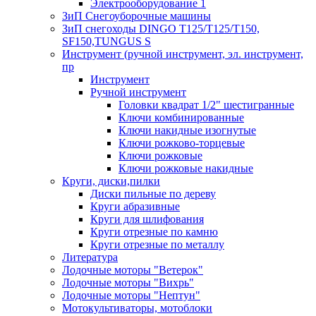
Электрооборудование 1
ЗиП Снегоуборочные машины
ЗиП снегоходы DINGO T125/T125/T150,
SF150,TUNGUS S
Инструмент (ручной инструмент, эл. инструмент,
пр
Инструмент
Ручной инструмент
Головки квадрат 1/2" шестигранные
Ключи комбинированные
Ключи накидные изогнутые
Ключи рожково-торцевые
Ключи рожковые
Ключи рожковые накидные
Круги, диски,пилки
Диски пильные по дереву
Круги абразивные
Круги для шлифования
Круги отрезные по камню
Круги отрезные по металлу
Литература
Лодочные моторы "Ветерок"
Лодочные моторы "Вихрь"
Лодочные моторы "Нептун"
Мотокультиваторы, мотоблоки