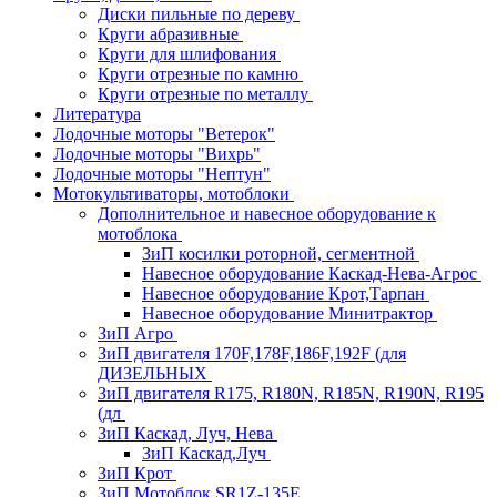
Диски пильные по дереву
Круги абразивные
Круги для шлифования
Круги отрезные по камню
Круги отрезные по металлу
Литература
Лодочные моторы "Ветерок"
Лодочные моторы "Вихрь"
Лодочные моторы "Нептун"
Мотокультиваторы, мотоблоки
Дополнительное и навесное оборудование к
мотоблока
ЗиП косилки роторной, сегментной
Навесное оборудование Каскад-Нева-Агрос
Навесное оборудование Крот,Тарпан
Навесное оборудование Минитрактор
ЗиП Агро
ЗиП двигателя 170F,178F,186F,192F (для
ДИЗЕЛЬНЫХ
ЗиП двигателя R175, R180N, R185N, R190N, R195
(дл
ЗиП Каскад, Луч, Нева
ЗиП Каскад,Луч
ЗиП Крот
ЗиП Мотоблок SR1Z-135E