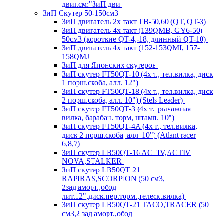
двиг.см:"ЗиП дви
ЗиП Скутер 50-150см3
ЗиП двигатель 2х такт ТВ-50,60 (QT, QT-3)
ЗиП двигатель 4х такт (139QMB, GY6-50)
50см3 (короткие QT-4,-18, длинный QT-10)
ЗиП двигатель 4х такт (152-153QMI, 157-
158QMJ
ЗиП для Японских скутеров
ЗиП скутер FT50QT-10 (4х т., тел.вилка, диск
1 порш.скоба, алл. 12")
ЗиП скутер FT50QT-18 (4х т., тел.вилка, диск
2 порш.скоба, алл. 10") (Stels Leader)
ЗиП скутер FT50QT-3 (4х т., рычажная
вилка, барабан. торм, штамп. 10")
ЗиП скутер FT50QT-4A (4х т., тел.вилка,
диск 2 порш.скоба, алл. 10") (Atlant racer
6,8,7)
ЗиП скутер LB50QT-16 ACTIV,ACTIV
NOVA,STALKER
ЗиП скутер LB50QT-21
RAPIRAS,SCORPION (50 см3,
2зад.аморт.,обод
лит.12",диск.пер.торм.,телеск.вилка)
ЗиП скутер LB50QT-21 TACO,TRACER (50
см3,2 зад.аморт.,обод