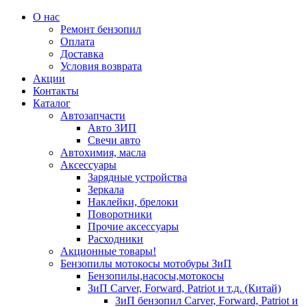
О нас
Ремонт бензопил
Оплата
Доставка
Условия возврата
Акции
Контакты
Каталог
Автозапчасти
Авто ЗИП
Свечи авто
Автохимия, масла
Аксессуары
Зарядные устройства
Зеркала
Наклейки, брелоки
Поворотники
Прочие аксессуары
Расходники
Акционные товары!
Бензопилы мотокосы мотобуры ЗиП
Бензопилы,насосы,мотокосы
ЗиП Carver, Forward, Patriot и т.д. (Китай)
ЗиП бензопил Carver, Forward, Patriot и