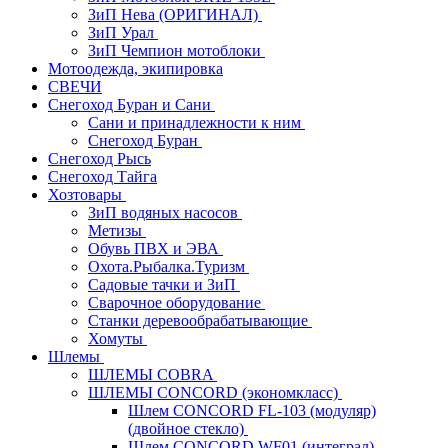
ЗиП Нева (ОРИГИНАЛ)
ЗиП Урал
ЗиП Чемпион мотоблоки
Мотоодежда, экипировка
СВЕЧИ
Снегоход Буран и Сани
Сани и принадлежности к ним
Снегоход Буран
Снегоход Рысь
Снегоход Тайга
Хозтовары
ЗиП водяных насосов
Метизы
Обувь ПВХ и ЭВА
Охота.Рыбалка.Туризм
Садовые тачки и ЗиП
Сварочное оборудование
Станки деревообрабатывающие
Хомуты
Шлемы
ШЛЕМЫ COBRA
ШЛЕМЫ CONCORD (экономкласс)
Шлем CONCORD FL-103 (модуляр)
(двойное стекло)
Шлем CONCORD WF01 (интеграл)