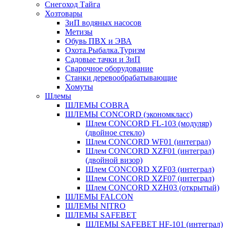
Снегоход Тайга
Хозтовары
ЗиП водяных насосов
Метизы
Обувь ПВХ и ЭВА
Охота.Рыбалка.Туризм
Садовые тачки и ЗиП
Сварочное оборудование
Станки деревообрабатывающие
Хомуты
Шлемы
ШЛЕМЫ COBRA
ШЛЕМЫ CONCORD (экономкласс)
Шлем CONCORD FL-103 (модуляр)
(двойное стекло)
Шлем CONCORD WF01 (интеграл)
Шлем CONCORD XZF01 (интеграл)
(двойной визор)
Шлем CONCORD XZF03 (интеграл)
Шлем CONCORD XZF07 (интеграл)
Шлем CONCORD XZH03 (открытый)
ШЛЕМЫ FALCON
ШЛЕМЫ NITRO
ШЛЕМЫ SAFEBET
ШЛЕМЫ SAFEBET HF-101 (интеграл)