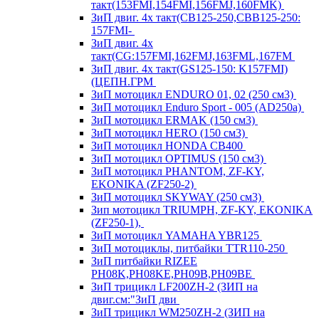
такт(153FMI,154FMI,156FMJ,160FMK)
ЗиП двиг. 4х такт(CB125-250,CBB125-250:
157FMI-
ЗиП двиг. 4х
такт(CG:157FMI,162FMJ,163FML,167FM
ЗиП двиг. 4х такт(GS125-150: K157FMI)
(ЦЕПН.ГРМ
ЗиП мотоцикл ENDURO 01, 02 (250 см3)
ЗиП мотоцикл Enduro Sport - 005 (AD250a)
ЗиП мотоцикл ERMAK (150 см3)
ЗиП мотоцикл HERO (150 см3)
ЗиП мотоцикл HONDA CB400
ЗиП мотоцикл OPTIMUS (150 см3)
ЗиП мотоцикл PHANTOM, ZF-KY,
EKONIKA (ZF250-2)
ЗиП мотоцикл SKYWAY (250 см3)
Зип мотоцикл TRIUMPH, ZF-KY, EKONIKA
(ZF250-1),
ЗиП мотоцикл YAMAHA YBR125
ЗиП мотоциклы, питбайки TTR110-250
ЗиП питбайки RIZEE
PH08K,PH08KE,PH09B,PH09BE
ЗиП трицикл LF200ZH-2 (ЗИП на
двиг.см:"ЗиП дви
ЗиП трицикл WM250ZH-2 (ЗИП на