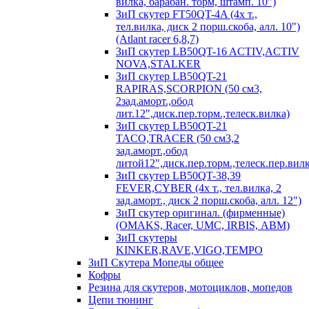
вилка, барабан. торм, штамп. 10")
ЗиП скутер FT50QT-4A (4х т.,
тел.вилка, диск 2 порш.скоба, алл. 10")
(Atlant racer 6,8,7)
ЗиП скутер LB50QT-16 ACTIV,ACTIV
NOVA,STALKER
ЗиП скутер LB50QT-21
RAPIRAS,SCORPION (50 см3,
2зад.аморт.,обод
лит.12",диск.пер.торм.,телеск.вилка)
ЗиП скутер LB50QT-21
TACO,TRACER (50 см3,2
зад.аморт.,обод
литой12",диск.пер.торм.,телеск.пер.вилк
ЗиП скутер LB50QT-38,39
FEVER,CYBER (4х т., тел.вилка, 2
зад.аморт., диск 2 порш.скоба, алл. 12")
ЗиП скутер оригинал. (фирменные)
(OMAKS, Racer, UMC, IRBIS, АВМ)
ЗиП скутеры
KINKER,RAVE,VIGO,TEMPO
ЗиП Скутера Мопеды общее
Кофры
Резина для скутеров, мотоциклов, мопедов
Цепи тюнинг