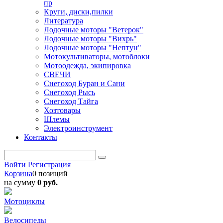
пр
Круги, диски,пилки
Литература
Лодочные моторы "Ветерок"
Лодочные моторы "Вихрь"
Лодочные моторы "Нептун"
Мотокультиваторы, мотоблоки
Мотоодежда, экипировка
СВЕЧИ
Снегоход Буран и Сани
Снегоход Рысь
Снегоход Тайга
Хозтовары
Шлемы
Электроинструмент
Контакты
Войти
Регистрация
Корзина
0 позиций
на сумму
0 руб.
Мотоциклы
Велосипеды