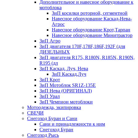
Дополнительное и навесное оборудование к
мотоблока
ЗиП косилки роторной, сегментной
Навесное оборудование Каскад-Нева-
Агрос
Навесное оборудование Крот,Тарпан
Навесное оборудование Минитрактор
ЗиП Агро
ЗиП двигателя 170F,178F,186F,192F (для
ДИЗЕЛЬНЫХ
ЗиП двигателя R175, R180N, R185N, R190N,
R195 (дл
ЗиП Каскад, Луч, Нева
ЗиП Каскад,Луч
ЗиП Крот
ЗиП Мотоблок SR1Z-135E
ЗиП Нева (ОРИГИНАЛ)
ЗиП Урал
ЗиП Чемпион мотоблоки
Мотоодежда, экипировка
СВЕЧИ
Снегоход Буран и Сани
Сани и принадлежности к ним
Снегоход Буран
Снегоход Рысь