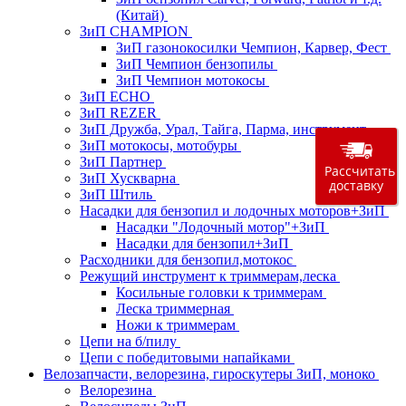
(Китай)
ЗиП CHAMPION
ЗиП газонокосилки Чемпион, Карвер, Фест
ЗиП Чемпион бензопилы
ЗиП Чемпион мотокосы
ЗиП ECHO
ЗиП REZER
ЗиП Дружба, Урал, Тайга, Парма, инструмент
ЗиП мотокосы, мотобуры
ЗиП Партнер
Рассчитать
ЗиП Хускварна
доставку
ЗиП Штиль
Насадки для бензопил и лодочных моторов+ЗиП
Насадки "Лодочный мотор"+ЗиП
Насадки для бензопил+ЗиП
Расходники для бензопил,мотокос
Режущий инструмент к триммерам,леска
Косильные головки к триммерам
Леска триммерная
Ножи к триммерам
Цепи на б/пилу
Цепи с победитовыми напайками
Велозапчасти, велорезина, гироскутеры ЗиП, моноко
Велорезина