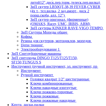
литой12",диск.пер.торм.,телеск.пер.вилка)
ЗиП скутер LB50QT-38,39 FEVER,CYBER
(4х т., тел.вилка, 2 зад.аморт., диск 2
порш.скоба, алл. 12")
ЗиП скутер оригинал. (фирменные)
(OMAKS, Racer, UMC, IRBIS, АВМ)
ЗиП скутеры KINKER,RAVE,VIGO,TEMPO
ЗиП Скутера Мопеды общее
Кофры
Резина для скутеров, мотоциклов, мопедов
Цепи тюнинг
Электрооборудование 1
ЗиП Снегоуборочные машины
ЗиП снегоходы DINGO T125/T125/T150,
SF150,TUNGUS S
Инструмент (ручной инструмент, эл. инструмент, пр
Инструмент
Ручной инструмент
Головки квадрат 1/2" шестигранные
Ключи комбинированные
Ключи накидные изогнутые
Ключи рожково-торцевые
Ключи рожковые
Ключи рожковые накидные
Круги, диски,пилки