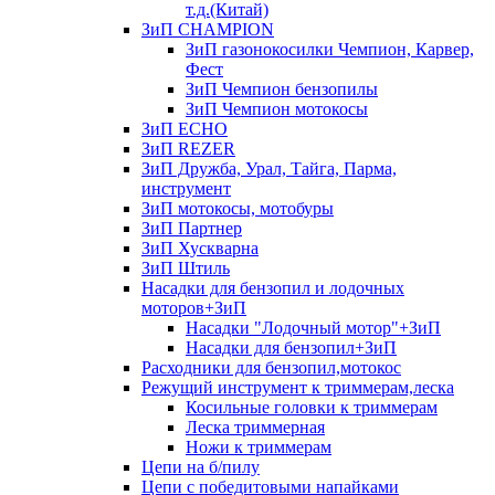
т.д.(Китай)
ЗиП CHAMPION
ЗиП газонокосилки Чемпион, Карвер,
Фест
ЗиП Чемпион бензопилы
ЗиП Чемпион мотокосы
ЗиП ECHO
ЗиП REZER
ЗиП Дружба, Урал, Тайга, Парма,
инструмент
ЗиП мотокосы, мотобуры
ЗиП Партнер
ЗиП Хускварна
ЗиП Штиль
Насадки для бензопил и лодочных
моторов+ЗиП
Насадки "Лодочный мотор"+ЗиП
Насадки для бензопил+ЗиП
Расходники для бензопил,мотокос
Режущий инструмент к триммерам,леска
Косильные головки к триммерам
Леска триммерная
Ножи к триммерам
Цепи на б/пилу
Цепи с победитовыми напайками