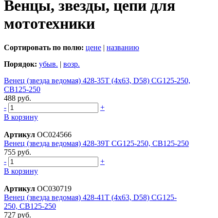
Венцы, звезды, цепи для
мототехники
Сортировать по полю:
цене
|
названию
Порядок:
убыв.
|
возр.
Венец (звездa ведомaя) 428-35Т (4х63, D58) CG125-250,
CB125-250
488 руб.
-
+
В корзину
Артикул
ОС024566
Венец (звездa ведомaя) 428-39T CG125-250, CB125-250
755 руб.
-
+
В корзину
Артикул
ОС030719
Венец (звездa ведомaя) 428-41T (4х63, D58) CG125-
250, CB125-250
727 руб.