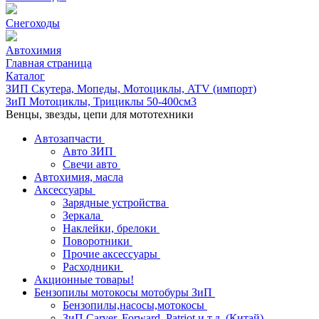
Снегоходы
Автохимия
Главная страница
Каталог
ЗИП Скутера, Мопеды, Мотоциклы, ATV (импорт)
ЗиП Мотоциклы, Трициклы 50-400см3
Венцы, звезды, цепи для мототехники
Автозапчасти
Авто ЗИП
Свечи авто
Автохимия, масла
Аксессуары
Зарядные устройства
Зеркала
Наклейки, брелоки
Поворотники
Прочие аксессуары
Расходники
Акционные товары!
Бензопилы мотокосы мотобуры ЗиП
Бензопилы,насосы,мотокосы
ЗиП Carver, Forward, Patriot и т.д. (Китай)