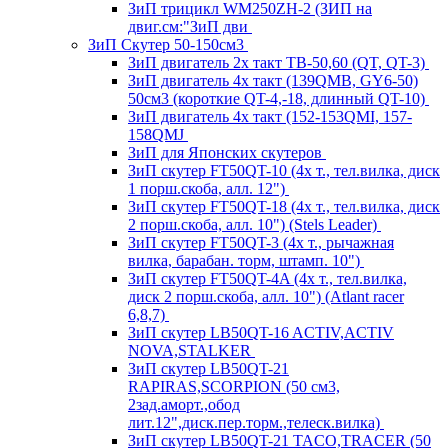
ЗиП трицикл WM250ZH-2 (ЗИП на
двиг.см:"ЗиП дви
ЗиП Скутер 50-150см3
ЗиП двигатель 2х такт ТВ-50,60 (QT, QT-3)
ЗиП двигатель 4х такт (139QMB, GY6-50)
50см3 (короткие QT-4,-18, длинный QT-10)
ЗиП двигатель 4х такт (152-153QMI, 157-
158QMJ
ЗиП для Японских скутеров
ЗиП скутер FT50QT-10 (4х т., тел.вилка, диск
1 порш.скоба, алл. 12")
ЗиП скутер FT50QT-18 (4х т., тел.вилка, диск
2 порш.скоба, алл. 10") (Stels Leader)
ЗиП скутер FT50QT-3 (4х т., рычажная
вилка, барабан. торм, штамп. 10")
ЗиП скутер FT50QT-4A (4х т., тел.вилка,
диск 2 порш.скоба, алл. 10") (Atlant racer
6,8,7)
ЗиП скутер LB50QT-16 ACTIV,ACTIV
NOVA,STALKER
ЗиП скутер LB50QT-21
RAPIRAS,SCORPION (50 см3,
2зад.аморт.,обод
лит.12",диск.пер.торм.,телеск.вилка)
ЗиП скутер LB50QT-21 TACO,TRACER (50