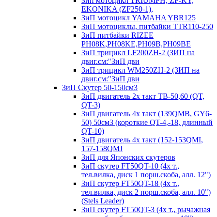
Зип мотоцикл TRIUMPH, ZF-KY,
EKONIKA (ZF250-1),
ЗиП мотоцикл YAMAHA YBR125
ЗиП мотоциклы, питбайки TTR110-250
ЗиП питбайки RIZEE
PH08K,PH08KE,PH09B,PH09BE
ЗиП трицикл LF200ZH-2 (ЗИП на
двиг.см:"ЗиП дви
ЗиП трицикл WM250ZH-2 (ЗИП на
двиг.см:"ЗиП дви
ЗиП Скутер 50-150см3
ЗиП двигатель 2х такт ТВ-50,60 (QT,
QT-3)
ЗиП двигатель 4х такт (139QMB, GY6-
50) 50см3 (короткие QT-4,-18, длинный
QT-10)
ЗиП двигатель 4х такт (152-153QMI,
157-158QMJ
ЗиП для Японских скутеров
ЗиП скутер FT50QT-10 (4х т.,
тел.вилка, диск 1 порш.скоба, алл. 12")
ЗиП скутер FT50QT-18 (4х т.,
тел.вилка, диск 2 порш.скоба, алл. 10")
(Stels Leader)
ЗиП скутер FT50QT-3 (4х т., рычажная