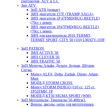
снегоходов, ATV и т.д.
Зип ATV
ЗиП АТВ (новые)
ЗИП двигателя 157F (TRAMP, SAGA)
ЗИП двигателя 1P 47FMD(BUG,BEETLE)
(70cc с ревер
ЗИП двигателя 1P47FMD(BUG,BEETLE)
(70cc с ревер
ЗИП для квадроцикла 2016 TERMIT,
TERMIT SPORT, CITY 50 (110) LMATV-110F
ЗиП PATRON
ЗИП ACTIVE 50
ЗИП CLEVER 50
ЗИП TRAFFIC 50
ЗиП Мопеды Альфа, Дельта, Зодиак, Шторм,
Сигма
Мопед ALFA, Delta, Zodiak, Dingo, Atlant,
Must
МОПЕД STORM CROSS
Мопед STORM INDIGO (110 сс, 125 cc,
1P52FMH, 1P
МОПЕД КТ50 SIGMA SPORT (WM)
ЗиП Мотоциклы, Трициклы 50-400см3
Венцы, звезды, цепи для мототехники