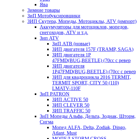
Ява
Зимние товары
ЗиП Мотобуксировщики
ЗИП Скутера, Мопеды, Мотоциклы, ATV (импорт)
Аккумуляторы для мотоциклов, мопедов,
снегоходов, ATV и т.д.
Зип ATV
ЗиП АТВ (новые)
ЗИП двигателя 157F (TRAMP, SAGA)
ЗИП двигателя 1P
47FMD(BUG,BEETLE) (70cc с ревер
ЗИП двигателя
1P47FMD(BUG,BEETLE) (70cc с ревер
ЗИП для квадроцикла 2016 TERMIT,
TERMIT SPORT, CITY 50 (110)
LMATV-110F
ЗиП PATRON
ЗИП ACTIVE 50
ЗИП CLEVER 50
ЗИП TRAFFIC 50
ЗиП Мопеды Альфа, Дельта, Зодиак, Шторм,
Сигма
Мопед ALFA, Delta, Zodiak, Dingo,
Atlant, Must
МОПЕД STORM CROSS