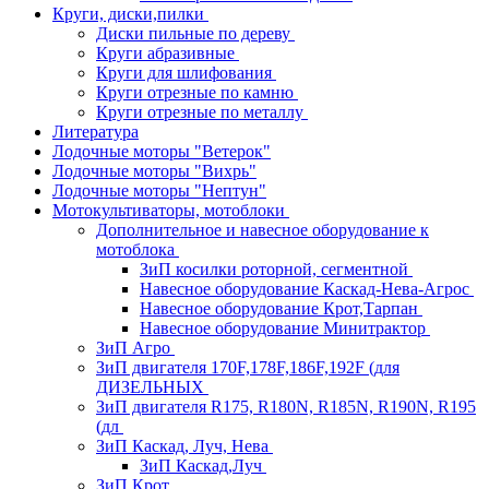
Круги, диски,пилки
Диски пильные по дереву
Круги абразивные
Круги для шлифования
Круги отрезные по камню
Круги отрезные по металлу
Литература
Лодочные моторы "Ветерок"
Лодочные моторы "Вихрь"
Лодочные моторы "Нептун"
Мотокультиваторы, мотоблоки
Дополнительное и навесное оборудование к
мотоблока
ЗиП косилки роторной, сегментной
Навесное оборудование Каскад-Нева-Агрос
Навесное оборудование Крот,Тарпан
Навесное оборудование Минитрактор
ЗиП Агро
ЗиП двигателя 170F,178F,186F,192F (для
ДИЗЕЛЬНЫХ
ЗиП двигателя R175, R180N, R185N, R190N, R195
(дл
ЗиП Каскад, Луч, Нева
ЗиП Каскад,Луч
ЗиП Крот