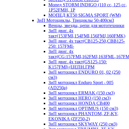
Мопед STORM INDIGO (110 сс, 125 cc,
1P52FMH, 1P
МОПЕД КТ50 SIGMA SPORT (WM)
ЗиП Мотоциклы, Трициклы 50-400см3
Венцы, звезды, цепи для мототехники
ЗиП двиг. 4х
такт(153FMI,154FMI,156FMJ,160FMK)
ЗиП двиг. 4х такт(CB125-250,CBB125-
250: 157FMI-
ЗиП двиг. 4х
такт(CG:157FMI,162FMJ,163FML,167F
ЗиП двиг. 4х такт(GS125-150:
K157FMI) (ЦЕПН.ГРМ
ЗиП мотоцикл ENDURO 01, 02 (250
см3)
ЗиП мотоцикл Enduro Sport - 005
(AD250a)
ЗиП мотоцикл ERMAK (150 см3)
ЗиП мотоцикл HERO (150 см3)
ЗиП мотоцикл HONDA CB400
ЗиП мотоцикл OPTIMUS (150 см3)
ЗиП мотоцикл PHANTOM, ZF-KY,
EKONIKA (ZF250-2)
ЗиП мотоцикл SKYWAY (250 см3)