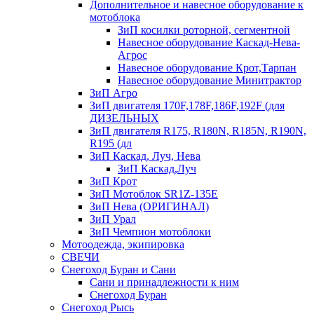
Дополнительное и навесное оборудование к
мотоблока
ЗиП косилки роторной, сегментной
Навесное оборудование Каскад-Нева-
Агрос
Навесное оборудование Крот,Тарпан
Навесное оборудование Минитрактор
ЗиП Агро
ЗиП двигателя 170F,178F,186F,192F (для
ДИЗЕЛЬНЫХ
ЗиП двигателя R175, R180N, R185N, R190N,
R195 (дл
ЗиП Каскад, Луч, Нева
ЗиП Каскад,Луч
ЗиП Крот
ЗиП Мотоблок SR1Z-135E
ЗиП Нева (ОРИГИНАЛ)
ЗиП Урал
ЗиП Чемпион мотоблоки
Мотоодежда, экипировка
СВЕЧИ
Снегоход Буран и Сани
Сани и принадлежности к ним
Снегоход Буран
Снегоход Рысь