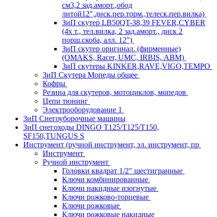
см3,2 зад.аморт.,обод
литой12",диск.пер.торм.,телеск.пер.вилка)
ЗиП скутер LB50QT-38,39 FEVER,CYBER
(4х т., тел.вилка, 2 зад.аморт., диск 2
порш.скоба, алл. 12")
ЗиП скутер оригинал. (фирменные)
(OMAKS, Racer, UMC, IRBIS, АВМ)
ЗиП скутеры KINKER,RAVE,VIGO,TEMPO
ЗиП Скутера Мопеды общее
Кофры
Резина для скутеров, мотоциклов, мопедов
Цепи тюнинг
Электрооборудование 1
ЗиП Снегоуборочные машины
ЗиП снегоходы DINGO T125/T125/T150,
SF150,TUNGUS S
Инструмент (ручной инструмент, эл. инструмент, пр
Инструмент
Ручной инструмент
Головки квадрат 1/2" шестигранные
Ключи комбинированные
Ключи накидные изогнутые
Ключи рожково-торцевые
Ключи рожковые
Ключи рожковые накидные