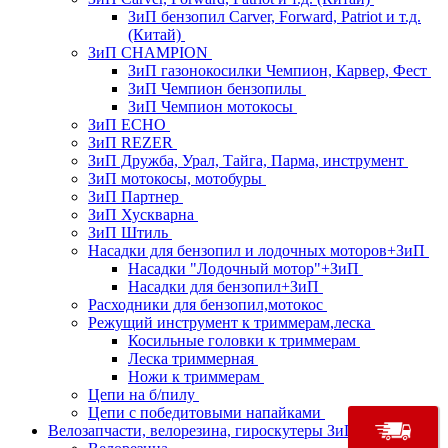
ЗиП бензопил Carver, Forward, Patriot и т.д.
(Китай)
ЗиП CHAMPION
ЗиП газонокосилки Чемпион, Карвер, Фест
ЗиП Чемпион бензопилы
ЗиП Чемпион мотокосы
ЗиП ECHO
ЗиП REZER
ЗиП Дружба, Урал, Тайга, Парма, инструмент
ЗиП мотокосы, мотобуры
ЗиП Партнер
ЗиП Хускварна
ЗиП Штиль
Насадки для бензопил и лодочных моторов+ЗиП
Насадки "Лодочный мотор"+ЗиП
Насадки для бензопил+ЗиП
Расходники для бензопил,мотокос
Режущий инструмент к триммерам,леска
Косильные головки к триммерам
Леска триммерная
Ножи к триммерам
Цепи на б/пилу
Цепи с победитовыми напайками
Велозапчасти, велорезина, гироскутеры ЗиП, моноко