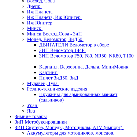
Восход, Сова
Днепр
Иж Планета
Иж Планета, Иж Юпитер
Иж Юпитер
Минск
Минск,Восход,Сова - ЗиП
Мопед, Веломотор, ЗиД50
ДВИГАТЕЛИ Веломотор в сборе
ЗИП Веломотор 144F
ЗИП Веломотор F50, F80, NR50, NR80, T100
Карпаты, Верховина, Дельта, МиниМокик
Картинг
Пилот ЗиД50, ЗиД
Муравей, Тула
Резино-технические изделия
Пружины для армированных манжет
(сальников)
Урал
Ява
Зимние товары
ЗиП Мотобуксировщики
ЗИП Скутера, Мопеды, Мотоциклы, ATV (импорт)
Аккумуляторы для мотоциклов, мопедов,