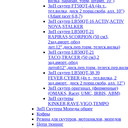
вилка, барабан. торм, штамп. 10")
ЗиП скутер FT50QT-4A (4х т.,
тел.вилка, диск 2 порш.скоба, алл. 10")
(Atlant racer 6,8,7)
ЗиП скутер LB50QT-16 ACTIV,ACTIV
NOVA,STALKER
ЗиП скутер LB50QT-21
RAPIRAS,SCORPION (50 см3,
2зад.аморт.,обод
лит.12",диск.пер.торм.,телеск.вилка)
ЗиП скутер LB50QT-21
TACO,TRACER (50 см3,2
зад.аморт.,обод
литой12",диск.пер.торм.,телеск.пер.вилк
ЗиП скутер LB50QT-38,39
FEVER,CYBER (4х т., тел.вилка, 2
зад.аморт., диск 2 порш.скоба, алл. 12")
ЗиП скутер оригинал. (фирменные)
(OMAKS, Racer, UMC, IRBIS, АВМ)
ЗиП скутеры
KINKER,RAVE,VIGO,TEMPO
ЗиП Скутера Мопеды общее
Кофры
Резина для скутеров, мотоциклов, мопедов
Цепи тюнинг