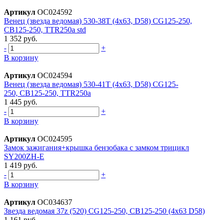
Артикул
ОС024592
Венец (звезда ведомая) 530-38T (4x63, D58) CG125-250,
CB125-250, TTR250a std
1 352 руб.
-
+
В корзину
Артикул
ОС024594
Венец (звезда ведомая) 530-41T (4x63, D58) CG125-
250, CB125-250, TTR250a
1 445 руб.
-
+
В корзину
Артикул
ОС024595
Замок зажигания+крышка бензобака с замком трицикл
SY200ZH-E
1 419 руб.
-
+
В корзину
Артикул
ОС034637
Звезда ведомая 37z (520) CG125-250, CB125-250 (4х63 D58)
1 161 руб.