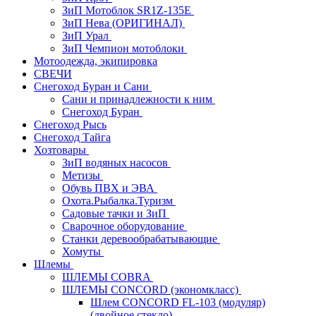
ЗиП Мотоблок SR1Z-135E
ЗиП Нева (ОРИГИНАЛ)
ЗиП Урал
ЗиП Чемпион мотоблоки
Мотоодежда, экипировка
СВЕЧИ
Снегоход Буран и Сани
Сани и принадлежности к ним
Снегоход Буран
Снегоход Рысь
Снегоход Тайга
Хозтовары
ЗиП водяных насосов
Метизы
Обувь ПВХ и ЭВА
Охота.Рыбалка.Туризм
Садовые тачки и ЗиП
Сварочное оборудование
Станки деревообрабатывающие
Хомуты
Шлемы
ШЛЕМЫ COBRA
ШЛЕМЫ CONCORD (экономкласс)
Шлем CONCORD FL-103 (модуляр)
(двойное стекло)