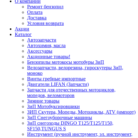
О компании
Ремонт бензопил
Оплата
Доставка
Условия возврата
Акции
Каталог
Автозапчасти
Автохимия, масла
Аксессуары
Акционные товары!
Бензопилы мотокосы мотобуры ЗиП
Велозапчасти, велорезина, гироскутеры ЗиП,
моноко
Винты гребные импортные
Двигатели LIFAN (Запчасти)
Запчасти для отечественных мотоциклов,
мопедов, веломоторов
Зимние товары
ЗиП Мотобуксировщики
ЗИП Скутера, Мопеды, Мотоциклы, ATV (импорт)
ЗиП Снегоуборочные машины
ЗиП снегоходы DINGO T125/T125/T150,
SF150,TUNGUS S
Инструмент (ручной инструмент, эл. инструмент,