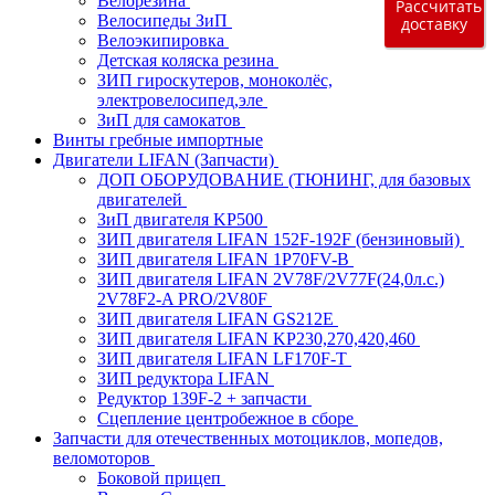
Велорезина
Рассчитать
Велосипеды ЗиП
доставку
Велоэкипировка
Детская коляска резина
ЗИП гироскутеров, моноколёс,
электровелосипед,эле
ЗиП для самокатов
Винты гребные импортные
Двигатели LIFAN (Запчасти)
ДОП ОБОРУДОВАНИЕ (ТЮНИНГ, для базовых
двигателей
ЗиП двигателя KP500
ЗИП двигателя LIFAN 152F-192F (бензиновый)
ЗИП двигателя LIFAN 1P70FV-B
ЗИП двигателя LIFAN 2V78F/2V77F(24,0л.с.)
2V78F2-A PRO/2V80F
ЗИП двигателя LIFAN GS212E
ЗИП двигателя LIFAN KP230,270,420,460
ЗИП двигателя LIFAN LF170F-T
ЗИП редуктора LIFAN
Редуктор 139F-2 + запчасти
Сцепление центробежное в сборе
Запчасти для отечественных мотоциклов, мопедов,
веломоторов
Боковой прицеп