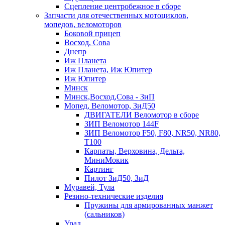
Сцепление центробежное в сборе
Запчасти для отечественных мотоциклов,
мопедов, веломоторов
Боковой прицеп
Восход, Сова
Днепр
Иж Планета
Иж Планета, Иж Юпитер
Иж Юпитер
Минск
Минск,Восход,Сова - ЗиП
Мопед, Веломотор, ЗиД50
ДВИГАТЕЛИ Веломотор в сборе
ЗИП Веломотор 144F
ЗИП Веломотор F50, F80, NR50, NR80,
T100
Карпаты, Верховина, Дельта,
МиниМокик
Картинг
Пилот ЗиД50, ЗиД
Муравей, Тула
Резино-технические изделия
Пружины для армированных манжет
(сальников)
Урал