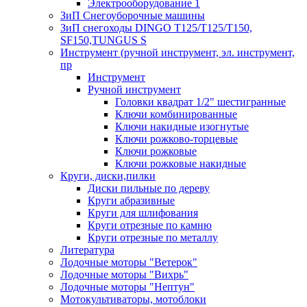
Электрооборудование 1
ЗиП Снегоуборочные машины
ЗиП снегоходы DINGO T125/T125/T150,
SF150,TUNGUS S
Инструмент (ручной инструмент, эл. инструмент,
пр
Инструмент
Ручной инструмент
Головки квадрат 1/2" шестигранные
Ключи комбинированные
Ключи накидные изогнутые
Ключи рожково-торцевые
Ключи рожковые
Ключи рожковые накидные
Круги, диски,пилки
Диски пильные по дереву
Круги абразивные
Круги для шлифования
Круги отрезные по камню
Круги отрезные по металлу
Литература
Лодочные моторы "Ветерок"
Лодочные моторы "Вихрь"
Лодочные моторы "Нептун"
Мотокультиваторы, мотоблоки