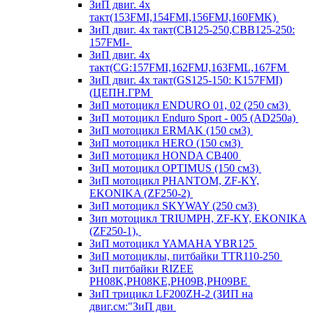
ЗиП двиг. 4х
такт(153FMI,154FMI,156FMJ,160FMK)
ЗиП двиг. 4х такт(CB125-250,CBB125-250:
157FMI-
ЗиП двиг. 4х
такт(CG:157FMI,162FMJ,163FML,167FM
ЗиП двиг. 4х такт(GS125-150: K157FMI)
(ЦЕПН.ГРМ
ЗиП мотоцикл ENDURO 01, 02 (250 см3)
ЗиП мотоцикл Enduro Sport - 005 (AD250a)
ЗиП мотоцикл ERMAK (150 см3)
ЗиП мотоцикл HERO (150 см3)
ЗиП мотоцикл HONDA CB400
ЗиП мотоцикл OPTIMUS (150 см3)
ЗиП мотоцикл PHANTOM, ZF-KY,
EKONIKA (ZF250-2)
ЗиП мотоцикл SKYWAY (250 см3)
Зип мотоцикл TRIUMPH, ZF-KY, EKONIKA
(ZF250-1),
ЗиП мотоцикл YAMAHA YBR125
ЗиП мотоциклы, питбайки TTR110-250
ЗиП питбайки RIZEE
PH08K,PH08KE,PH09B,PH09BE
ЗиП трицикл LF200ZH-2 (ЗИП на
двиг.см:"ЗиП дви