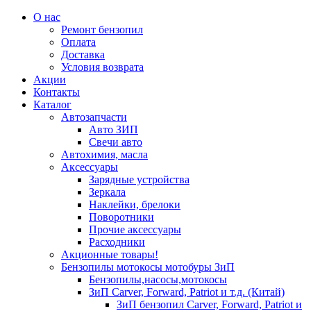
О нас
Ремонт бензопил
Оплата
Доставка
Условия возврата
Акции
Контакты
Каталог
Автозапчасти
Авто ЗИП
Свечи авто
Автохимия, масла
Аксессуары
Зарядные устройства
Зеркала
Наклейки, брелоки
Поворотники
Прочие аксессуары
Расходники
Акционные товары!
Бензопилы мотокосы мотобуры ЗиП
Бензопилы,насосы,мотокосы
ЗиП Carver, Forward, Patriot и т.д. (Китай)
ЗиП бензопил Carver, Forward, Patriot и