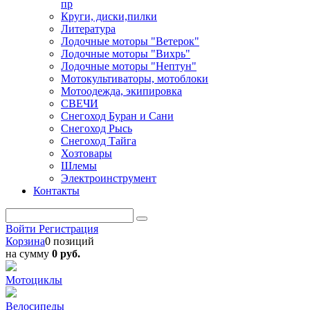
пр
Круги, диски,пилки
Литература
Лодочные моторы "Ветерок"
Лодочные моторы "Вихрь"
Лодочные моторы "Нептун"
Мотокультиваторы, мотоблоки
Мотоодежда, экипировка
СВЕЧИ
Снегоход Буран и Сани
Снегоход Рысь
Снегоход Тайга
Хозтовары
Шлемы
Электроинструмент
Контакты
Войти
Регистрация
Корзина
0 позиций
на сумму
0 руб.
Мотоциклы
Велосипеды