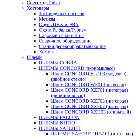
Снегоход Тайга
Хозтовары
ЗиП водяных насосов
Метизы
Обувь ПВХ и ЭВА
Охота.Рыбалка.Туризм
Садовые тачки и ЗиП
Сварочное оборудование
Станки деревообрабатывающие
Хомуты
Шлемы
ШЛЕМЫ COBRA
ШЛЕМЫ CONCORD (экономкласс)
Шлем CONCORD FL-103 (модуляр)
(двойное стекло)
Шлем CONCORD WF01 (интеграл)
Шлем CONCORD XZF01 (интеграл)
(двойной визор)
Шлем CONCORD XZF03 (интеграл)
Шлем CONCORD XZF07 (интеграл)
Шлем CONCORD XZH03 (открытый)
ШЛЕМЫ FALCON
ШЛЕМЫ NITRO
ШЛЕМЫ SAFEBET
ШЛЕМЫ SAFEBET HF-101 (интеграл)