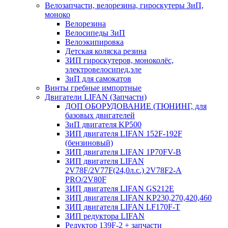
Велозапчасти, велорезина, гироскутеры ЗиП,
моноко
Велорезина
Велосипеды ЗиП
Велоэкипировка
Детская коляска резина
ЗИП гироскутеров, моноколёс,
электровелосипед,эле
ЗиП для самокатов
Винты гребные импортные
Двигатели LIFAN (Запчасти)
ДОП ОБОРУДОВАНИЕ (ТЮНИНГ, для
базовых двигателей
ЗиП двигателя KP500
ЗИП двигателя LIFAN 152F-192F
(бензиновый)
ЗИП двигателя LIFAN 1P70FV-B
ЗИП двигателя LIFAN
2V78F/2V77F(24,0л.с.) 2V78F2-A
PRO/2V80F
ЗИП двигателя LIFAN GS212E
ЗИП двигателя LIFAN KP230,270,420,460
ЗИП двигателя LIFAN LF170F-T
ЗИП редуктора LIFAN
Редуктор 139F-2 + запчасти