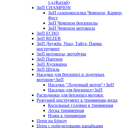
т.д.(Китай)
ЗиП CHAMPION
ЗиП газонокосилки Чемпион, Карвер,
Фест
ЗиП Чемпион бензопилы
ЗиП Чемпион мотокосы
ЗиП ECHO
ЗиП REZER
ЗиП Дружба, Урал, Тайга, Парма,
инструмент
ЗиП мотокосы, мотобуры
ЗиП Партнер
ЗиП Хускварна
ЗиП Штиль
Насадки для бензопил и лодочных
моторов+ЗиП
Насадки "Лодочный мотор"+ЗиП
Насадки для бензопил+ЗиП
Расходники для бензопил,мотокос
Режущий инструмент к триммерам,леска
Косильные головки к триммерам
Леска триммерная
Ножи к триммерам
Цепи на б/пилу
Цепи с победитовыми напайками