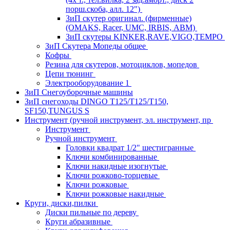
порш.скоба, алл. 12")
ЗиП скутер оригинал. (фирменные)
(OMAKS, Racer, UMC, IRBIS, АВМ)
ЗиП скутеры KINKER,RAVE,VIGO,TEMPO
ЗиП Скутера Мопеды общее
Кофры
Резина для скутеров, мотоциклов, мопедов
Цепи тюнинг
Электрооборудование 1
ЗиП Снегоуборочные машины
ЗиП снегоходы DINGO T125/T125/T150,
SF150,TUNGUS S
Инструмент (ручной инструмент, эл. инструмент, пр
Инструмент
Ручной инструмент
Головки квадрат 1/2" шестигранные
Ключи комбинированные
Ключи накидные изогнутые
Ключи рожково-торцевые
Ключи рожковые
Ключи рожковые накидные
Круги, диски,пилки
Диски пильные по дереву
Круги абразивные