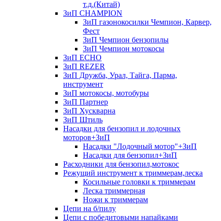
т.д.(Китай)
ЗиП CHAMPION
ЗиП газонокосилки Чемпион, Карвер,
Фест
ЗиП Чемпион бензопилы
ЗиП Чемпион мотокосы
ЗиП ECHO
ЗиП REZER
ЗиП Дружба, Урал, Тайга, Парма,
инструмент
ЗиП мотокосы, мотобуры
ЗиП Партнер
ЗиП Хускварна
ЗиП Штиль
Насадки для бензопил и лодочных
моторов+ЗиП
Насадки "Лодочный мотор"+ЗиП
Насадки для бензопил+ЗиП
Расходники для бензопил,мотокос
Режущий инструмент к триммерам,леска
Косильные головки к триммерам
Леска триммерная
Ножи к триммерам
Цепи на б/пилу
Цепи с победитовыми напайками