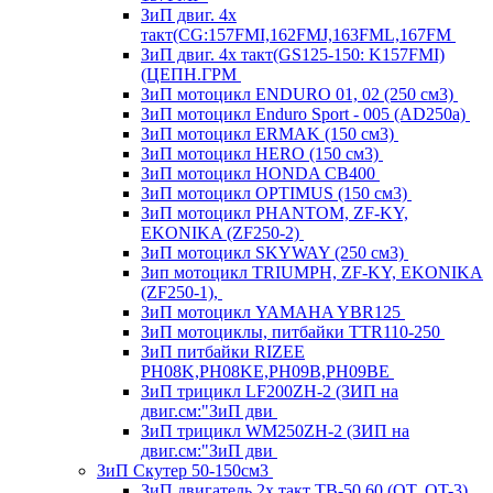
ЗиП двиг. 4х
такт(CG:157FMI,162FMJ,163FML,167FM
ЗиП двиг. 4х такт(GS125-150: K157FMI)
(ЦЕПН.ГРМ
ЗиП мотоцикл ENDURO 01, 02 (250 см3)
ЗиП мотоцикл Enduro Sport - 005 (AD250a)
ЗиП мотоцикл ERMAK (150 см3)
ЗиП мотоцикл HERO (150 см3)
ЗиП мотоцикл HONDA CB400
ЗиП мотоцикл OPTIMUS (150 см3)
ЗиП мотоцикл PHANTOM, ZF-KY,
EKONIKA (ZF250-2)
ЗиП мотоцикл SKYWAY (250 см3)
Зип мотоцикл TRIUMPH, ZF-KY, EKONIKA
(ZF250-1),
ЗиП мотоцикл YAMAHA YBR125
ЗиП мотоциклы, питбайки TTR110-250
ЗиП питбайки RIZEE
PH08K,PH08KE,PH09B,PH09BE
ЗиП трицикл LF200ZH-2 (ЗИП на
двиг.см:"ЗиП дви
ЗиП трицикл WM250ZH-2 (ЗИП на
двиг.см:"ЗиП дви
ЗиП Скутер 50-150см3
ЗиП двигатель 2х такт ТВ-50,60 (QT, QT-3)