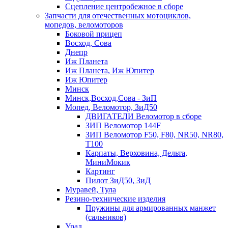
Сцепление центробежное в сборе
Запчасти для отечественных мотоциклов,
мопедов, веломоторов
Боковой прицеп
Восход, Сова
Днепр
Иж Планета
Иж Планета, Иж Юпитер
Иж Юпитер
Минск
Минск,Восход,Сова - ЗиП
Мопед, Веломотор, ЗиД50
ДВИГАТЕЛИ Веломотор в сборе
ЗИП Веломотор 144F
ЗИП Веломотор F50, F80, NR50, NR80,
T100
Карпаты, Верховина, Дельта,
МиниМокик
Картинг
Пилот ЗиД50, ЗиД
Муравей, Тула
Резино-технические изделия
Пружины для армированных манжет
(сальников)
Урал