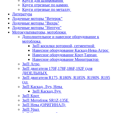
Круги для шлифования
Круги отрезные по камню
Круги отрезные по металлу
Литература
Лодочные моторы "Ветерок"
Лодочные моторы "Вихрь"
Лодочные моторы "Нептун"
Мотокультиваторы, мотоблоки
Дополнительное и навесное оборудование к
мотоблока
ЗиП косилки роторной, сегментной
Навесное оборудование Каскад-Нева-Агрос
Навесное оборудование Крот,Тарпан
Навесное оборудование Минитрактор
ЗиП Агро
ЗиП двигателя 170F,178F,186F,192F (для
ДИЗЕЛЬНЫХ
ЗиП двигателя R175, R180N, R185N, R190N, R195
(дл
ЗиП Каскад, Луч, Нева
ЗиП Каскад,Луч
ЗиП Крот
ЗиП Мотоблок SR1Z-135E
ЗиП Нева (ОРИГИНАЛ)
ЗиП Урал