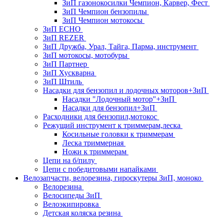
ЗиП газонокосилки Чемпион, Карвер, Фест
ЗиП Чемпион бензопилы
ЗиП Чемпион мотокосы
ЗиП ECHO
ЗиП REZER
ЗиП Дружба, Урал, Тайга, Парма, инструмент
ЗиП мотокосы, мотобуры
ЗиП Партнер
ЗиП Хускварна
ЗиП Штиль
Насадки для бензопил и лодочных моторов+ЗиП
Насадки "Лодочный мотор"+ЗиП
Насадки для бензопил+ЗиП
Расходники для бензопил,мотокос
Режущий инструмент к триммерам,леска
Косильные головки к триммерам
Леска триммерная
Ножи к триммерам
Цепи на б/пилу
Цепи с победитовыми напайками
Велозапчасти, велорезина, гироскутеры ЗиП, моноко
Велорезина
Велосипеды ЗиП
Велоэкипировка
Детская коляска резина