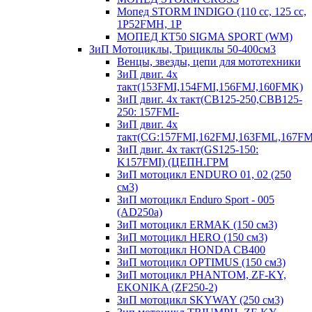
Мопед STORM INDIGO (110 сс, 125 cc,
1P52FMH, 1P
МОПЕД КТ50 SIGMA SPORT (WM)
ЗиП Мотоциклы, Трициклы 50-400см3
Венцы, звезды, цепи для мототехники
ЗиП двиг. 4х
такт(153FMI,154FMI,156FMJ,160FMK)
ЗиП двиг. 4х такт(CB125-250,CBB125-
250: 157FMI-
ЗиП двиг. 4х
такт(CG:157FMI,162FMJ,163FML,167F
ЗиП двиг. 4х такт(GS125-150:
K157FMI) (ЦЕПН.ГРМ
ЗиП мотоцикл ENDURO 01, 02 (250
см3)
ЗиП мотоцикл Enduro Sport - 005
(AD250a)
ЗиП мотоцикл ERMAK (150 см3)
ЗиП мотоцикл HERO (150 см3)
ЗиП мотоцикл HONDA CB400
ЗиП мотоцикл OPTIMUS (150 см3)
ЗиП мотоцикл PHANTOM, ZF-KY,
EKONIKA (ZF250-2)
ЗиП мотоцикл SKYWAY (250 см3)