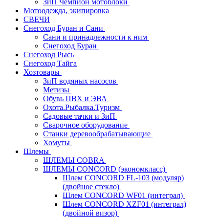
ЗиП Чемпион мотоблоки
Мотоодежда, экипировка
СВЕЧИ
Снегоход Буран и Сани
Сани и принадлежности к ним
Снегоход Буран
Снегоход Рысь
Снегоход Тайга
Хозтовары
ЗиП водяных насосов
Метизы
Обувь ПВХ и ЭВА
Охота.Рыбалка.Туризм
Садовые тачки и ЗиП
Сварочное оборудование
Станки деревообрабатывающие
Хомуты
Шлемы
ШЛЕМЫ COBRA
ШЛЕМЫ CONCORD (экономкласс)
Шлем CONCORD FL-103 (модуляр)
(двойное стекло)
Шлем CONCORD WF01 (интеграл)
Шлем CONCORD XZF01 (интеграл)
(двойной визор)