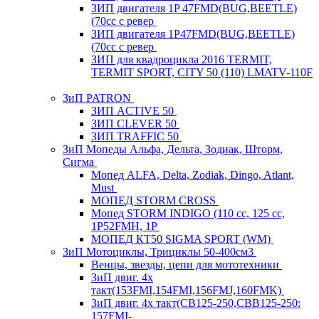
ЗИП двигателя 1P 47FMD(BUG,BEETLE)
(70cc с ревер
ЗИП двигателя 1P47FMD(BUG,BEETLE)
(70cc с ревер
ЗИП для квадроцикла 2016 TERMIT,
TERMIT SPORT, CITY 50 (110) LMATV-110F
ЗиП PATRON
ЗИП ACTIVE 50
ЗИП CLEVER 50
ЗИП TRAFFIC 50
ЗиП Мопеды Альфа, Дельта, Зодиак, Шторм,
Сигма
Мопед ALFA, Delta, Zodiak, Dingo, Atlant,
Must
МОПЕД STORM CROSS
Мопед STORM INDIGO (110 сс, 125 cc,
1P52FMH, 1P
МОПЕД КТ50 SIGMA SPORT (WM)
ЗиП Мотоциклы, Трициклы 50-400см3
Венцы, звезды, цепи для мототехники
ЗиП двиг. 4х
такт(153FMI,154FMI,156FMJ,160FMK)
ЗиП двиг. 4х такт(CB125-250,CBB125-250:
157FMI-