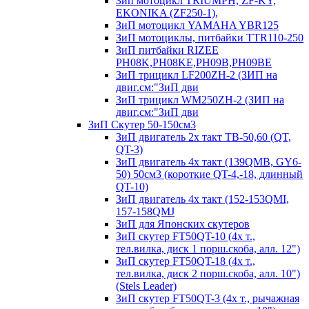
Зип мотоцикл TRIUMPH, ZF-KY,
EKONIKA (ZF250-1),
ЗиП мотоцикл YAMAHA YBR125
ЗиП мотоциклы, питбайки TTR110-250
ЗиП питбайки RIZEE
PH08K,PH08KE,PH09B,PH09BE
ЗиП трицикл LF200ZH-2 (ЗИП на
двиг.см:"ЗиП дви
ЗиП трицикл WM250ZH-2 (ЗИП на
двиг.см:"ЗиП дви
ЗиП Скутер 50-150см3
ЗиП двигатель 2х такт ТВ-50,60 (QT,
QT-3)
ЗиП двигатель 4х такт (139QMB, GY6-
50) 50см3 (короткие QT-4,-18, длинный
QT-10)
ЗиП двигатель 4х такт (152-153QMI,
157-158QMJ
ЗиП для Японских скутеров
ЗиП скутер FT50QT-10 (4х т.,
тел.вилка, диск 1 порш.скоба, алл. 12")
ЗиП скутер FT50QT-18 (4х т.,
тел.вилка, диск 2 порш.скоба, алл. 10")
(Stels Leader)
ЗиП скутер FT50QT-3 (4х т., рычажная