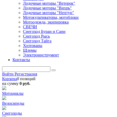
Лодочные моторы "Ветерок"
Лодочные моторы "Вихрь"
Лодочные моторы "Нептун"
Мотокультиваторы, мотоблоки
Мотоодежда, экипировка
СВЕЧИ
Снегоход Буран и Сани
Снегоход Рысь
Снегоход Тайга
Хозтовары
Шлемы
Электроинструмент
Контакты
Войти
Регистрация
Корзина
0 позиций
на сумму
0 руб.
Мотоциклы
Велосипеды
Снегоходы