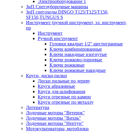
Электрооборудование 1
ЗиП Снегоуборочные машины
ЗиП снегоходы DINGO T125/T125/T150,
SF150,TUNGUS S
Инструмент (ручной инструмент, эл. инструмент,
пр
Инструмент
Ручной инструмент
Головки квадрат 1/2" шестигранные
Ключи комбинированные
Ключи накидные изогнутые
Ключи рожково-торцевые
Ключи рожковые
Ключи рожковые накидные
Круги, диски,пилки
Диски пильные по дереву
Круги абразивные
Круги для шлифования
Круги отрезные по камню
Круги отрезные по металлу
Литература
Лодочные моторы "Ветерок"
Лодочные моторы "Вихрь"
Лодочные моторы "Нептун"
Мотокультиваторы, мотоблоки