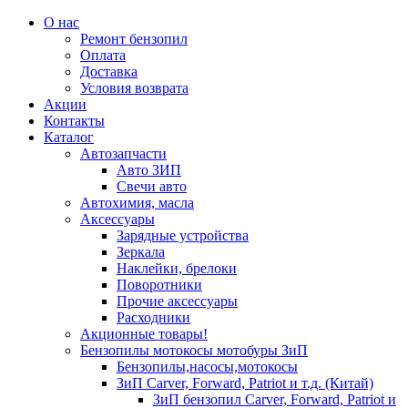
О нас
Ремонт бензопил
Оплата
Доставка
Условия возврата
Акции
Контакты
Каталог
Автозапчасти
Авто ЗИП
Свечи авто
Автохимия, масла
Аксессуары
Зарядные устройства
Зеркала
Наклейки, брелоки
Поворотники
Прочие аксессуары
Расходники
Акционные товары!
Бензопилы мотокосы мотобуры ЗиП
Бензопилы,насосы,мотокосы
ЗиП Carver, Forward, Patriot и т.д. (Китай)
ЗиП бензопил Carver, Forward, Patriot и