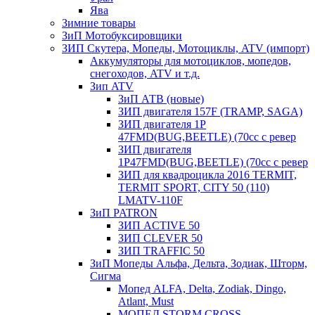
Ява
Зимние товары
ЗиП Мотобуксировщики
ЗИП Скутера, Мопеды, Мотоциклы, ATV (импорт)
Аккумуляторы для мотоциклов, мопедов,
снегоходов, ATV и т.д.
Зип ATV
ЗиП АТВ (новые)
ЗИП двигателя 157F (TRAMP, SAGA)
ЗИП двигателя 1P
47FMD(BUG,BEETLE) (70cc с ревер
ЗИП двигателя
1P47FMD(BUG,BEETLE) (70cc с ревер
ЗИП для квадроцикла 2016 TERMIT,
TERMIT SPORT, CITY 50 (110)
LMATV-110F
ЗиП PATRON
ЗИП ACTIVE 50
ЗИП CLEVER 50
ЗИП TRAFFIC 50
ЗиП Мопеды Альфа, Дельта, Зодиак, Шторм,
Сигма
Мопед ALFA, Delta, Zodiak, Dingo,
Atlant, Must
МОПЕД STORM CROSS