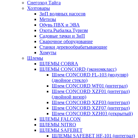
Снегоход Тайга
Хозтовары
ЗиП водяных насосов
Метизы
Обувь ПВХ и ЭВА
Охота.Рыбалка.Туризм
Садовые тачки и ЗиП
Сварочное оборудование
Станки деревообрабатывающие
Хомуты
Шлемы
ШЛЕМЫ COBRA
ШЛЕМЫ CONCORD (экономкласс)
Шлем CONCORD FL-103 (модуляр)
(двойное стекло)
Шлем CONCORD WF01 (интеграл)
Шлем CONCORD XZF01 (интеграл)
(двойной визор)
Шлем CONCORD XZF03 (интеграл)
Шлем CONCORD XZF07 (интеграл)
Шлем CONCORD XZH03 (открытый)
ШЛЕМЫ FALCON
ШЛЕМЫ NITRO
ШЛЕМЫ SAFEBET
ШЛЕМЫ SAFEBET HF-101 (интеграл)