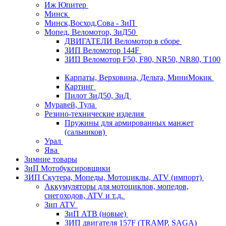
Иж Юпитер
Минск
Минск,Восход,Сова - ЗиП
Мопед, Веломотор, ЗиД50
ДВИГАТЕЛИ Веломотор в сборе
ЗИП Веломотор 144F
ЗИП Веломотор F50, F80, NR50, NR80, T100
Карпаты, Верховина, Дельта, МиниМокик
Картинг
Пилот ЗиД50, ЗиД
Муравей, Тула
Резино-технические изделия
Пружины для армированных манжет
(сальников)
Урал
Ява
Зимние товары
ЗиП Мотобуксировщики
ЗИП Скутера, Мопеды, Мотоциклы, ATV (импорт)
Аккумуляторы для мотоциклов, мопедов,
снегоходов, ATV и т.д.
Зип ATV
ЗиП АТВ (новые)
ЗИП двигателя 157F (TRAMP, SAGA)