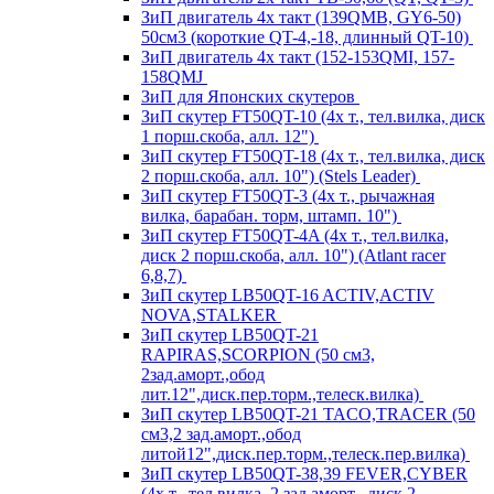
ЗиП двигатель 4х такт (139QMB, GY6-50)
50см3 (короткие QT-4,-18, длинный QT-10)
ЗиП двигатель 4х такт (152-153QMI, 157-
158QMJ
ЗиП для Японских скутеров
ЗиП скутер FT50QT-10 (4х т., тел.вилка, диск
1 порш.скоба, алл. 12")
ЗиП скутер FT50QT-18 (4х т., тел.вилка, диск
2 порш.скоба, алл. 10") (Stels Leader)
ЗиП скутер FT50QT-3 (4х т., рычажная
вилка, барабан. торм, штамп. 10")
ЗиП скутер FT50QT-4A (4х т., тел.вилка,
диск 2 порш.скоба, алл. 10") (Atlant racer
6,8,7)
ЗиП скутер LB50QT-16 ACTIV,ACTIV
NOVA,STALKER
ЗиП скутер LB50QT-21
RAPIRAS,SCORPION (50 см3,
2зад.аморт.,обод
лит.12",диск.пер.торм.,телеск.вилка)
ЗиП скутер LB50QT-21 TACO,TRACER (50
см3,2 зад.аморт.,обод
литой12",диск.пер.торм.,телеск.пер.вилка)
ЗиП скутер LB50QT-38,39 FEVER,CYBER
(4х т., тел.вилка, 2 зад.аморт., диск 2