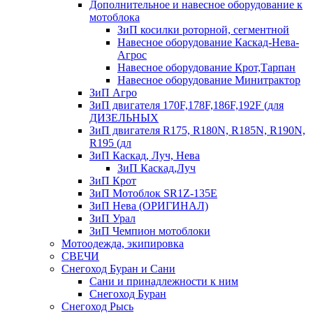
Дополнительное и навесное оборудование к
мотоблока
ЗиП косилки роторной, сегментной
Навесное оборудование Каскад-Нева-
Агрос
Навесное оборудование Крот,Тарпан
Навесное оборудование Минитрактор
ЗиП Агро
ЗиП двигателя 170F,178F,186F,192F (для
ДИЗЕЛЬНЫХ
ЗиП двигателя R175, R180N, R185N, R190N,
R195 (дл
ЗиП Каскад, Луч, Нева
ЗиП Каскад,Луч
ЗиП Крот
ЗиП Мотоблок SR1Z-135E
ЗиП Нева (ОРИГИНАЛ)
ЗиП Урал
ЗиП Чемпион мотоблоки
Мотоодежда, экипировка
СВЕЧИ
Снегоход Буран и Сани
Сани и принадлежности к ним
Снегоход Буран
Снегоход Рысь