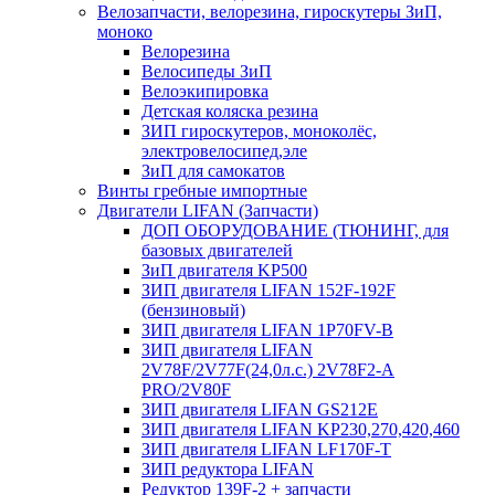
Велозапчасти, велорезина, гироскутеры ЗиП,
моноко
Велорезина
Велосипеды ЗиП
Велоэкипировка
Детская коляска резина
ЗИП гироскутеров, моноколёс,
электровелосипед,эле
ЗиП для самокатов
Винты гребные импортные
Двигатели LIFAN (Запчасти)
ДОП ОБОРУДОВАНИЕ (ТЮНИНГ, для
базовых двигателей
ЗиП двигателя KP500
ЗИП двигателя LIFAN 152F-192F
(бензиновый)
ЗИП двигателя LIFAN 1P70FV-B
ЗИП двигателя LIFAN
2V78F/2V77F(24,0л.с.) 2V78F2-A
PRO/2V80F
ЗИП двигателя LIFAN GS212E
ЗИП двигателя LIFAN KP230,270,420,460
ЗИП двигателя LIFAN LF170F-T
ЗИП редуктора LIFAN
Редуктор 139F-2 + запчасти