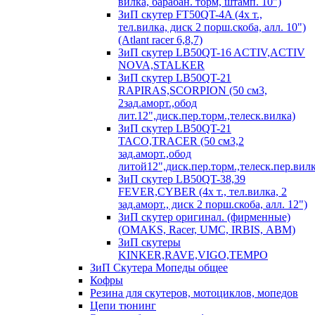
вилка, барабан. торм, штамп. 10")
ЗиП скутер FT50QT-4A (4х т.,
тел.вилка, диск 2 порш.скоба, алл. 10")
(Atlant racer 6,8,7)
ЗиП скутер LB50QT-16 ACTIV,ACTIV
NOVA,STALKER
ЗиП скутер LB50QT-21
RAPIRAS,SCORPION (50 см3,
2зад.аморт.,обод
лит.12",диск.пер.торм.,телеск.вилка)
ЗиП скутер LB50QT-21
TACO,TRACER (50 см3,2
зад.аморт.,обод
литой12",диск.пер.торм.,телеск.пер.вилк
ЗиП скутер LB50QT-38,39
FEVER,CYBER (4х т., тел.вилка, 2
зад.аморт., диск 2 порш.скоба, алл. 12")
ЗиП скутер оригинал. (фирменные)
(OMAKS, Racer, UMC, IRBIS, АВМ)
ЗиП скутеры
KINKER,RAVE,VIGO,TEMPO
ЗиП Скутера Мопеды общее
Кофры
Резина для скутеров, мотоциклов, мопедов
Цепи тюнинг