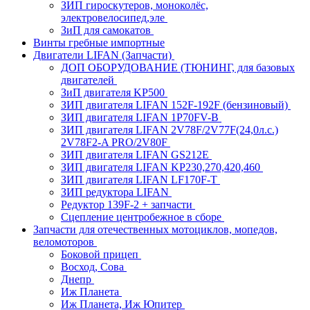
ЗИП гироскутеров, моноколёс,
электровелосипед,эле
ЗиП для самокатов
Винты гребные импортные
Двигатели LIFAN (Запчасти)
ДОП ОБОРУДОВАНИЕ (ТЮНИНГ, для базовых
двигателей
ЗиП двигателя KP500
ЗИП двигателя LIFAN 152F-192F (бензиновый)
ЗИП двигателя LIFAN 1P70FV-B
ЗИП двигателя LIFAN 2V78F/2V77F(24,0л.с.)
2V78F2-A PRO/2V80F
ЗИП двигателя LIFAN GS212E
ЗИП двигателя LIFAN KP230,270,420,460
ЗИП двигателя LIFAN LF170F-T
ЗИП редуктора LIFAN
Редуктор 139F-2 + запчасти
Сцепление центробежное в сборе
Запчасти для отечественных мотоциклов, мопедов,
веломоторов
Боковой прицеп
Восход, Сова
Днепр
Иж Планета
Иж Планета, Иж Юпитер