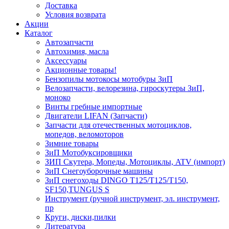
Доставка
Условия возврата
Акции
Каталог
Автозапчасти
Автохимия, масла
Аксессуары
Акционные товары!
Бензопилы мотокосы мотобуры ЗиП
Велозапчасти, велорезина, гироскутеры ЗиП,
моноко
Винты гребные импортные
Двигатели LIFAN (Запчасти)
Запчасти для отечественных мотоциклов,
мопедов, веломоторов
Зимние товары
ЗиП Мотобуксировщики
ЗИП Скутера, Мопеды, Мотоциклы, ATV (импорт)
ЗиП Снегоуборочные машины
ЗиП снегоходы DINGO T125/T125/T150,
SF150,TUNGUS S
Инструмент (ручной инструмент, эл. инструмент,
пр
Круги, диски,пилки
Литература