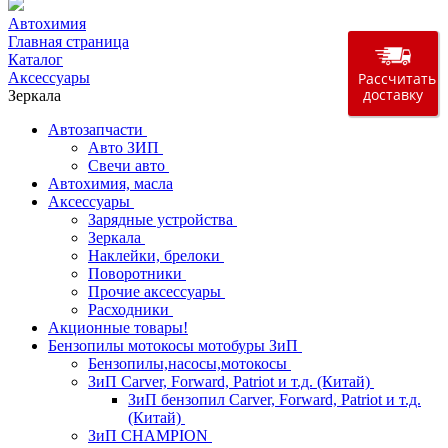
Автохимия
Главная страница
Каталог
Аксессуары
Рассчитать
доставку
Зеркала
Автозапчасти
Авто ЗИП
Свечи авто
Автохимия, масла
Аксессуары
Зарядные устройства
Зеркала
Наклейки, брелоки
Поворотники
Прочие аксессуары
Расходники
Акционные товары!
Бензопилы мотокосы мотобуры ЗиП
Бензопилы,насосы,мотокосы
ЗиП Carver, Forward, Patriot и т.д. (Китай)
ЗиП бензопил Carver, Forward, Patriot и т.д.
(Китай)
ЗиП CHAMPION