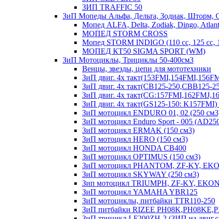
ЗИП TRAFFIC 50
ЗиП Мопеды Альфа, Дельта, Зодиак, Шторм, 
Мопед ALFA, Delta, Zodiak, Dingo, Atlant
МОПЕД STORM CROSS
Мопед STORM INDIGO (110 сс, 125 cc,
МОПЕД КТ50 SIGMA SPORT (WM)
ЗиП Мотоциклы, Трициклы 50-400см3
Венцы, звезды, цепи для мототехники
ЗиП двиг. 4х такт(153FMI,154FMI,156
ЗиП двиг. 4х такт(CB125-250,CBB125-25
ЗиП двиг. 4х такт(CG:157FMI,162FMJ,
ЗиП двиг. 4х такт(GS125-150: K157FM
ЗиП мотоцикл ENDURO 01, 02 (250 см3
ЗиП мотоцикл Enduro Sport - 005 (AD25
ЗиП мотоцикл ERMAK (150 см3)
ЗиП мотоцикл HERO (150 см3)
ЗиП мотоцикл HONDA CB400
ЗиП мотоцикл OPTIMUS (150 см3)
ЗиП мотоцикл PHANTOM, ZF-KY, EKO
ЗиП мотоцикл SKYWAY (250 см3)
Зип мотоцикл TRIUMPH, ZF-KY, EKONI
ЗиП мотоцикл YAMAHA YBR125
ЗиП мотоциклы, питбайки TTR110-250
ЗиП питбайки RIZEE PH08K,PH08KE,
ЗиП трицикл LF200ZH-2 (ЗИП на двиг.