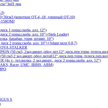
см:"ЗиП дви
-3)
) 50см3 (короткие QT-4,-18, длинный QT-10)
7-158QMJ
диск 1 порш.скоба, алл. 12")
иск 2 порш.скоба, алл. 10") (Stels Leader)
лка, барабан. торм, штамп. 10")
иск 2 порш.скоба, алл. 10") (Atlant racer 6,8,7)
 NOVA,STALKER
 (50 см3, 2зад.аморт.,обод лит.12",диск.пер.торм.,телеск.вил
см3,2 зад.аморт.,обод литой12",диск.пер.торм.,телеск.пер.вил
х т., тел.вилка, 2 зад.аморт., диск 2 порш.скоба, алл. 12")
MAKS, Racer, UMC, IRBIS, АВМ)
MPO
UNGUS S
р