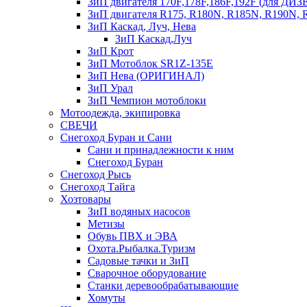
ЗиП двигателя 170F,178F,186F,192F (для Д
ЗиП двигателя R175, R180N, R185N, R190N, R
ЗиП Каскад, Луч, Нева
ЗиП Каскад,Луч
ЗиП Крот
ЗиП Мотоблок SR1Z-135E
ЗиП Нева (ОРИГИНАЛ)
ЗиП Урал
ЗиП Чемпион мотоблоки
Мотоодежда, экипировка
СВЕЧИ
Снегоход Буран и Сани
Сани и принадлежности к ним
Снегоход Буран
Снегоход Рысь
Снегоход Тайга
Хозтовары
ЗиП водяных насосов
Метизы
Обувь ПВХ и ЭВА
Охота.Рыбалка.Туризм
Садовые тачки и ЗиП
Сварочное оборудование
Станки деревообрабатывающие
Хомуты