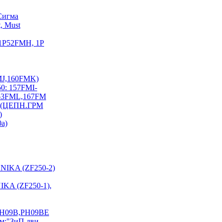
Сигма
, Must
 1P52FMH, 1P
FMJ,160FMK)
0: 157FMI-
163FML,167FM
I) (ЦЕПН.ГРМ
)
0a)
NIKA (ZF250-2)
KA (ZF250-1),
PH09B,PH09BE
см:"ЗиП дви