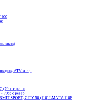
T100
ик
льников)
ходов, ATV и т.д.
(70cc с ревер
(70cc с ревер
ERMIT SPORT, CITY 50 (110) LMATV-110F