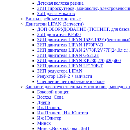
Детская коляска резина
ЗИП гироскутеров, моноколёс, электровелоси
ЗиП для самокатов
Винты гребные импортные
Двигатели LIFAN (Запчасти)
ДОП ОБОРУДОВАНИЕ (ТЮНИНГ, для базовы
ЗиП двигателя KP500
ЗИП двигателя LIFAN 152F-192F (бензиновы
ЗИП двигателя LIFAN 1P70FV-B
ЗИП двигателя LIFAN 2V78F/2V77F(24,0л.с.
ЗИП двигателя LIFAN GS212E
ЗИП двигателя LIFAN KP230,270,420,460
ЗИП двигателя LIFAN LF170F-T
ЗИП редуктора LIFAN
Редуктор 139F-2 + запчасти
Сцепление центробежное в сборе
Запчасти для отечественных мотоциклов, мопедов,
Боковой прицеп
Восход, Сова
Днепр
Иж Планета
Иж Планета, Иж Юпитер
Иж Юпитер
Минск
Минск,Восход,Сова - ЗиП