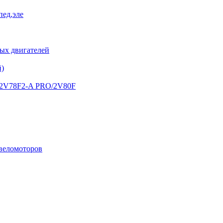
пед,эле
х двигателей
й)
) 2V78F2-A PRO/2V80F
 веломоторов