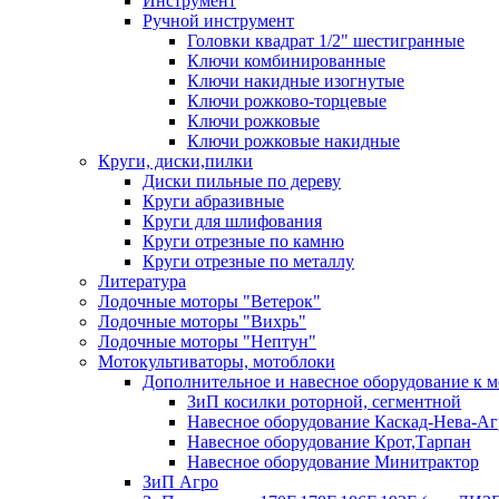
Инструмент
Ручной инструмент
Головки квадрат 1/2" шестигранные
Ключи комбинированные
Ключи накидные изогнутые
Ключи рожково-торцевые
Ключи рожковые
Ключи рожковые накидные
Круги, диски,пилки
Диски пильные по дереву
Круги абразивные
Круги для шлифования
Круги отрезные по камню
Круги отрезные по металлу
Литература
Лодочные моторы "Ветерок"
Лодочные моторы "Вихрь"
Лодочные моторы "Нептун"
Мотокультиваторы, мотоблоки
Дополнительное и навесное оборудование к 
ЗиП косилки роторной, сегментной
Навесное оборудование Каскад-Нева-Аг
Навесное оборудование Крот,Тарпан
Навесное оборудование Минитрактор
ЗиП Агро