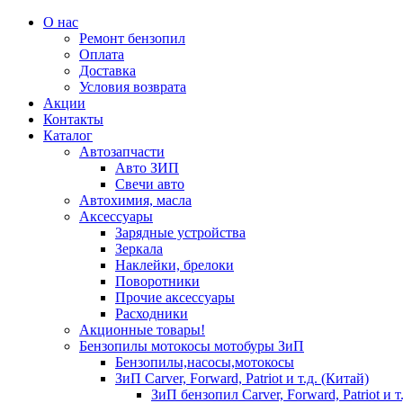
О нас
Ремонт бензопил
Оплата
Доставка
Условия возврата
Акции
Контакты
Каталог
Автозапчасти
Авто ЗИП
Свечи авто
Автохимия, масла
Аксессуары
Зарядные устройства
Зеркала
Наклейки, брелоки
Поворотники
Прочие аксессуары
Расходники
Акционные товары!
Бензопилы мотокосы мотобуры ЗиП
Бензопилы,насосы,мотокосы
ЗиП Carver, Forward, Patriot и т.д. (Китай)
ЗиП бензопил Carver, Forward, Patriot и т