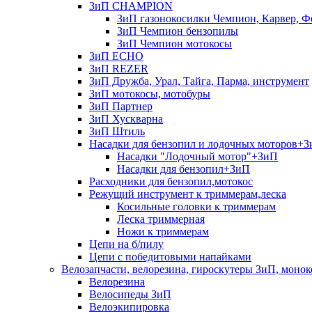
ЗиП CHAMPION
ЗиП газонокосилки Чемпион, Карвер, Ф
ЗиП Чемпион бензопилы
ЗиП Чемпион мотокосы
ЗиП ECHO
ЗиП REZER
ЗиП Дружба, Урал, Тайга, Парма, инструмент
ЗиП мотокосы, мотобуры
ЗиП Партнер
ЗиП Хускварна
ЗиП Штиль
Насадки для бензопил и лодочных моторов+
Насадки "Лодочный мотор"+ЗиП
Насадки для бензопил+ЗиП
Расходники для бензопил,мотокос
Режущий инструмент к триммерам,леска
Косильные головки к триммерам
Леска триммерная
Ножи к триммерам
Цепи на б/пилу
Цепи с победитовыми напайками
Велозапчасти, велорезина, гироскутеры ЗиП, монок
Велорезина
Велосипеды ЗиП
Велоэкипировка