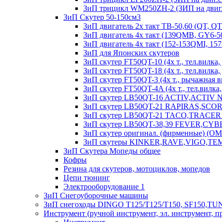
ЗиП трицикл WM250ZH-2 (ЗИП на двиг.
ЗиП Скутер 50-150см3
ЗиП двигатель 2х такт ТВ-50,60 (QT, QT
ЗиП двигатель 4х такт (139QMB, GY6-50
ЗиП двигатель 4х такт (152-153QMI, 15
ЗиП для Японских скутеров
ЗиП скутер FT50QT-10 (4х т., тел.вилка, 
ЗиП скутер FT50QT-18 (4х т., тел.вилка, д
ЗиП скутер FT50QT-3 (4х т., рычажная ви
ЗиП скутер FT50QT-4A (4х т., тел.вилка, д
ЗиП скутер LB50QT-16 ACTIV,ACTIV
ЗиП скутер LB50QT-21 RAPIRAS,SCORPION
ЗиП скутер LB50QT-21 TACO,TRACER (50 
ЗиП скутер LB50QT-38,39 FEVER,CYBER (4
ЗиП скутер оригинал. (фирменные) (O
ЗиП скутеры KINKER,RAVE,VIGO,TE
ЗиП Скутера Мопеды общее
Кофры
Резина для скутеров, мотоциклов, мопедов
Цепи тюнинг
Электрооборудование 1
ЗиП Снегоуборочные машины
ЗиП снегоходы DINGO T125/T125/T150, SF150,T
Инструмент (ручной инструмент, эл. инструмент, п