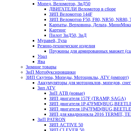
Мопед, Веломотор, ЗиД50
ДВИГАТЕЛИ Веломотор в сборе
ЗИП Веломотор 144F
ЗИП Веломотор F50, F80, NR50, NR80, 
Карпаты, Верховина, Дельта, МиниМок
Картинг
Пилот ЗиД50, ЗиД
Муравей, Тула
Резино-технические изделия
Пружины для армированных манжет (са
Урал
Ява
Зимние товары
ЗиП Мотобуксировщики
ЗИП Скутера, Мопеды, Мотоциклы, ATV (импорт)
Аккумуляторы для мотоциклов, мопедов, снего
Зип ATV
ЗиП АТВ (новые)
ЗИП двигателя 157F (TRAMP, SAGA)
ЗИП двигателя 1P 47FMD(BUG,BEETLE) 
ЗИП двигателя 1P47FMD(BUG,BEETLE) 
ЗИП для квадроцикла 2016 TERMIT, T
ЗиП PATRON
ЗИП ACTIVE 50
ЗИП CLEVER 50