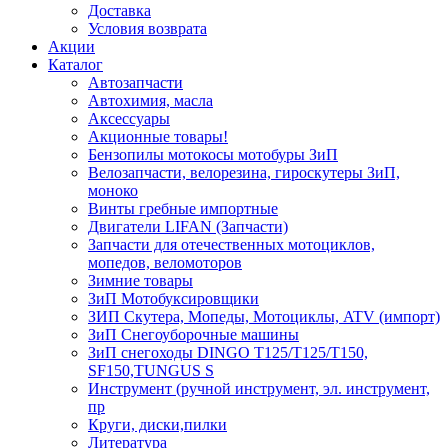
Доставка
Условия возврата
Акции
Каталог
Автозапчасти
Автохимия, масла
Аксессуары
Акционные товары!
Бензопилы мотокосы мотобуры ЗиП
Велозапчасти, велорезина, гироскутеры ЗиП,
моноко
Винты гребные импортные
Двигатели LIFAN (Запчасти)
Запчасти для отечественных мотоциклов,
мопедов, веломоторов
Зимние товары
ЗиП Мотобуксировщики
ЗИП Скутера, Мопеды, Мотоциклы, ATV (импорт)
ЗиП Снегоуборочные машины
ЗиП снегоходы DINGO T125/T125/T150,
SF150,TUNGUS S
Инструмент (ручной инструмент, эл. инструмент,
пр
Круги, диски,пилки
Литература