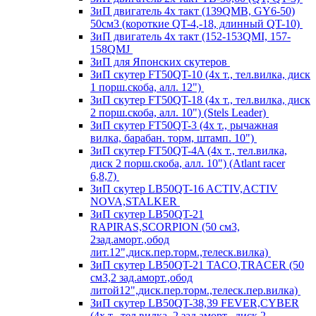
ЗиП двигатель 4х такт (139QMB, GY6-50)
50см3 (короткие QT-4,-18, длинный QT-10)
ЗиП двигатель 4х такт (152-153QMI, 157-
158QMJ
ЗиП для Японских скутеров
ЗиП скутер FT50QT-10 (4х т., тел.вилка, диск
1 порш.скоба, алл. 12")
ЗиП скутер FT50QT-18 (4х т., тел.вилка, диск
2 порш.скоба, алл. 10") (Stels Leader)
ЗиП скутер FT50QT-3 (4х т., рычажная
вилка, барабан. торм, штамп. 10")
ЗиП скутер FT50QT-4A (4х т., тел.вилка,
диск 2 порш.скоба, алл. 10") (Atlant racer
6,8,7)
ЗиП скутер LB50QT-16 ACTIV,ACTIV
NOVA,STALKER
ЗиП скутер LB50QT-21
RAPIRAS,SCORPION (50 см3,
2зад.аморт.,обод
лит.12",диск.пер.торм.,телеск.вилка)
ЗиП скутер LB50QT-21 TACO,TRACER (50
см3,2 зад.аморт.,обод
литой12",диск.пер.торм.,телеск.пер.вилка)
ЗиП скутер LB50QT-38,39 FEVER,CYBER
(4х т., тел.вилка, 2 зад.аморт., диск 2