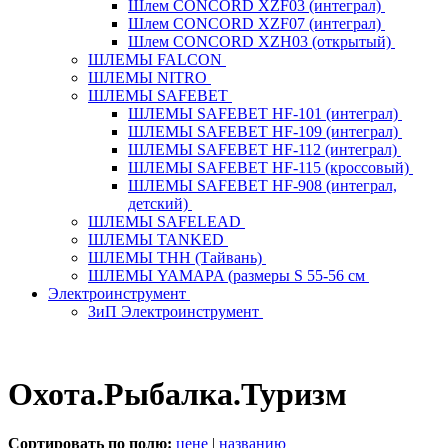
Шлем CONCORD XZF03 (интеграл)
Шлем CONCORD XZF07 (интеграл)
Шлем CONCORD XZH03 (открытый)
ШЛЕМЫ FALCON
ШЛЕМЫ NITRO
ШЛЕМЫ SAFEBET
ШЛЕМЫ SAFEBET HF-101 (интеграл)
ШЛЕМЫ SAFEBET HF-109 (интеграл)
ШЛЕМЫ SAFEBET HF-112 (интеграл)
ШЛЕМЫ SAFEBET HF-115 (кроссовый)
ШЛЕМЫ SAFEBET HF-908 (интеграл,
детский)
ШЛЕМЫ SAFELEAD
ШЛЕМЫ TANKED
ШЛЕМЫ THH (Тайвань)
ШЛЕМЫ YAMAPA (размеры S 55-56 см
Электроинструмент
ЗиП Электроинструмент
Охота.Рыбалка.Туризм
Сортировать по полю:
цене
|
названию