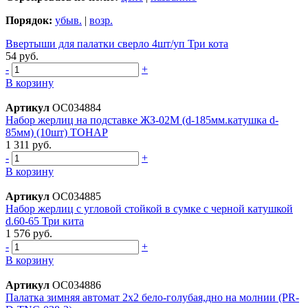
Порядок:
убыв.
|
возр.
Ввертыши для палатки сверло 4шт/уп Три кота
54 руб.
-
+
В корзину
Артикул
ОС034884
Набор жерлиц на подставке ЖЗ-02М (d-185мм.катушка d-
85мм) (10шт) ТОНАР
1 311 руб.
-
+
В корзину
Артикул
ОС034885
Набор жерлиц с угловой стойкой в сумке с черной катушкой
d.60-65 Три кита
1 576 руб.
-
+
В корзину
Артикул
ОС034886
Палатка зимняя автомат 2х2 бело-голубая,дно на молнии (PR-