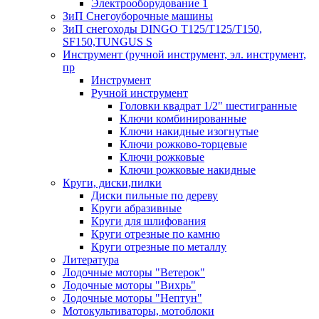
Электрооборудование 1
ЗиП Снегоуборочные машины
ЗиП снегоходы DINGO T125/T125/T150,
SF150,TUNGUS S
Инструмент (ручной инструмент, эл. инструмент,
пр
Инструмент
Ручной инструмент
Головки квадрат 1/2" шестигранные
Ключи комбинированные
Ключи накидные изогнутые
Ключи рожково-торцевые
Ключи рожковые
Ключи рожковые накидные
Круги, диски,пилки
Диски пильные по дереву
Круги абразивные
Круги для шлифования
Круги отрезные по камню
Круги отрезные по металлу
Литература
Лодочные моторы "Ветерок"
Лодочные моторы "Вихрь"
Лодочные моторы "Нептун"
Мотокультиваторы, мотоблоки