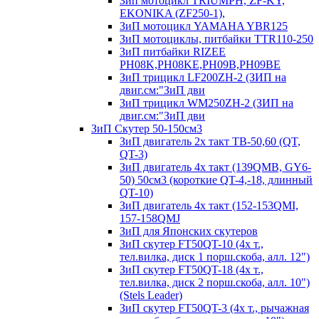
Зип мотоцикл TRIUMPH, ZF-KY,
EKONIKA (ZF250-1),
ЗиП мотоцикл YAMAHA YBR125
ЗиП мотоциклы, питбайки TTR110-250
ЗиП питбайки RIZEE
PH08K,PH08KE,PH09B,PH09BE
ЗиП трицикл LF200ZH-2 (ЗИП на
двиг.см:"ЗиП дви
ЗиП трицикл WM250ZH-2 (ЗИП на
двиг.см:"ЗиП дви
ЗиП Скутер 50-150см3
ЗиП двигатель 2х такт ТВ-50,60 (QT,
QT-3)
ЗиП двигатель 4х такт (139QMB, GY6-
50) 50см3 (короткие QT-4,-18, длинный
QT-10)
ЗиП двигатель 4х такт (152-153QMI,
157-158QMJ
ЗиП для Японских скутеров
ЗиП скутер FT50QT-10 (4х т.,
тел.вилка, диск 1 порш.скоба, алл. 12")
ЗиП скутер FT50QT-18 (4х т.,
тел.вилка, диск 2 порш.скоба, алл. 10")
(Stels Leader)
ЗиП скутер FT50QT-3 (4х т., рычажная