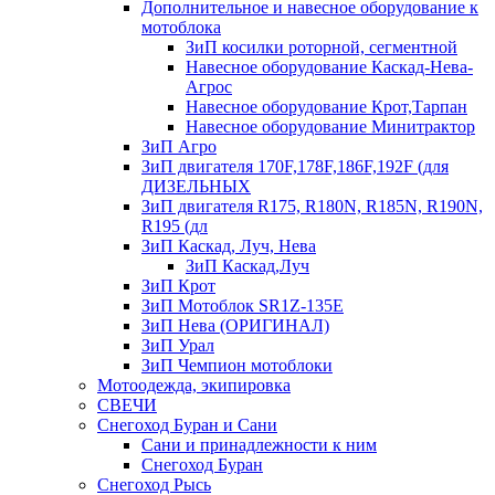
Дополнительное и навесное оборудование к
мотоблока
ЗиП косилки роторной, сегментной
Навесное оборудование Каскад-Нева-
Агрос
Навесное оборудование Крот,Тарпан
Навесное оборудование Минитрактор
ЗиП Агро
ЗиП двигателя 170F,178F,186F,192F (для
ДИЗЕЛЬНЫХ
ЗиП двигателя R175, R180N, R185N, R190N,
R195 (дл
ЗиП Каскад, Луч, Нева
ЗиП Каскад,Луч
ЗиП Крот
ЗиП Мотоблок SR1Z-135E
ЗиП Нева (ОРИГИНАЛ)
ЗиП Урал
ЗиП Чемпион мотоблоки
Мотоодежда, экипировка
СВЕЧИ
Снегоход Буран и Сани
Сани и принадлежности к ним
Снегоход Буран
Снегоход Рысь