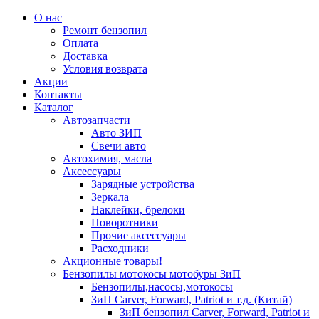
О нас
Ремонт бензопил
Оплата
Доставка
Условия возврата
Акции
Контакты
Каталог
Автозапчасти
Авто ЗИП
Свечи авто
Автохимия, масла
Аксессуары
Зарядные устройства
Зеркала
Наклейки, брелоки
Поворотники
Прочие аксессуары
Расходники
Акционные товары!
Бензопилы мотокосы мотобуры ЗиП
Бензопилы,насосы,мотокосы
ЗиП Carver, Forward, Patriot и т.д. (Китай)
ЗиП бензопил Carver, Forward, Patriot и