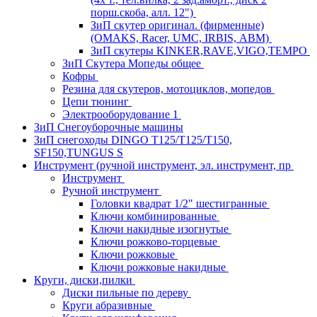
порш.скоба, алл. 12")
ЗиП скутер оригинал. (фирменные)
(OMAKS, Racer, UMC, IRBIS, АВМ)
ЗиП скутеры KINKER,RAVE,VIGO,TEMPO
ЗиП Скутера Мопеды общее
Кофры
Резина для скутеров, мотоциклов, мопедов
Цепи тюнинг
Электрооборудование 1
ЗиП Снегоуборочные машины
ЗиП снегоходы DINGO T125/T125/T150,
SF150,TUNGUS S
Инструмент (ручной инструмент, эл. инструмент, пр
Инструмент
Ручной инструмент
Головки квадрат 1/2" шестигранные
Ключи комбинированные
Ключи накидные изогнутые
Ключи рожково-торцевые
Ключи рожковые
Ключи рожковые накидные
Круги, диски,пилки
Диски пильные по дереву
Круги абразивные