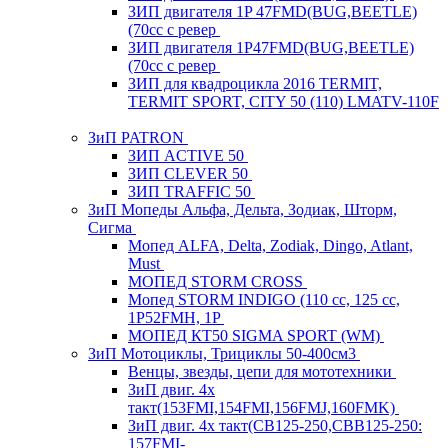
ЗИП двигателя 1P 47FMD(BUG,BEETLE)
(70cc с ревер
ЗИП двигателя 1P47FMD(BUG,BEETLE)
(70cc с ревер
ЗИП для квадроцикла 2016 TERMIT,
TERMIT SPORT, CITY 50 (110) LMATV-110F
ЗиП PATRON
ЗИП ACTIVE 50
ЗИП CLEVER 50
ЗИП TRAFFIC 50
ЗиП Мопеды Альфа, Дельта, Зодиак, Шторм,
Сигма
Мопед ALFA, Delta, Zodiak, Dingo, Atlant,
Must
МОПЕД STORM CROSS
Мопед STORM INDIGO (110 сс, 125 cc,
1P52FMH, 1P
МОПЕД КТ50 SIGMA SPORT (WM)
ЗиП Мотоциклы, Трициклы 50-400см3
Венцы, звезды, цепи для мототехники
ЗиП двиг. 4х
такт(153FMI,154FMI,156FMJ,160FMK)
ЗиП двиг. 4х такт(CB125-250,CBB125-250:
157FMI-