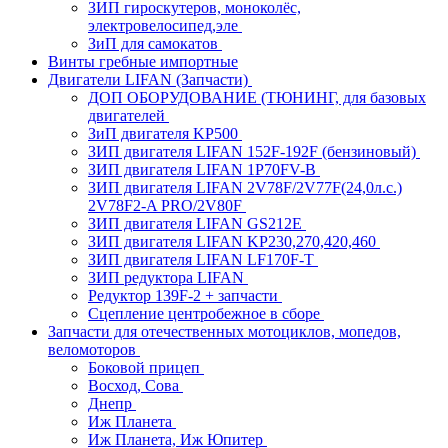
ЗИП гироскутеров, моноколёс,
электровелосипед,эле
ЗиП для самокатов
Винты гребные импортные
Двигатели LIFAN (Запчасти)
ДОП ОБОРУДОВАНИЕ (ТЮНИНГ, для базовых
двигателей
ЗиП двигателя KP500
ЗИП двигателя LIFAN 152F-192F (бензиновый)
ЗИП двигателя LIFAN 1P70FV-B
ЗИП двигателя LIFAN 2V78F/2V77F(24,0л.с.)
2V78F2-A PRO/2V80F
ЗИП двигателя LIFAN GS212E
ЗИП двигателя LIFAN KP230,270,420,460
ЗИП двигателя LIFAN LF170F-T
ЗИП редуктора LIFAN
Редуктор 139F-2 + запчасти
Сцепление центробежное в сборе
Запчасти для отечественных мотоциклов, мопедов,
веломоторов
Боковой прицеп
Восход, Сова
Днепр
Иж Планета
Иж Планета, Иж Юпитер