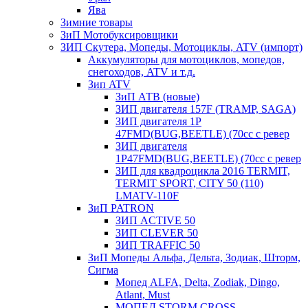
Ява
Зимние товары
ЗиП Мотобуксировщики
ЗИП Скутера, Мопеды, Мотоциклы, ATV (импорт)
Аккумуляторы для мотоциклов, мопедов,
снегоходов, ATV и т.д.
Зип ATV
ЗиП АТВ (новые)
ЗИП двигателя 157F (TRAMP, SAGA)
ЗИП двигателя 1P
47FMD(BUG,BEETLE) (70cc с ревер
ЗИП двигателя
1P47FMD(BUG,BEETLE) (70cc с ревер
ЗИП для квадроцикла 2016 TERMIT,
TERMIT SPORT, CITY 50 (110)
LMATV-110F
ЗиП PATRON
ЗИП ACTIVE 50
ЗИП CLEVER 50
ЗИП TRAFFIC 50
ЗиП Мопеды Альфа, Дельта, Зодиак, Шторм,
Сигма
Мопед ALFA, Delta, Zodiak, Dingo,
Atlant, Must
МОПЕД STORM CROSS