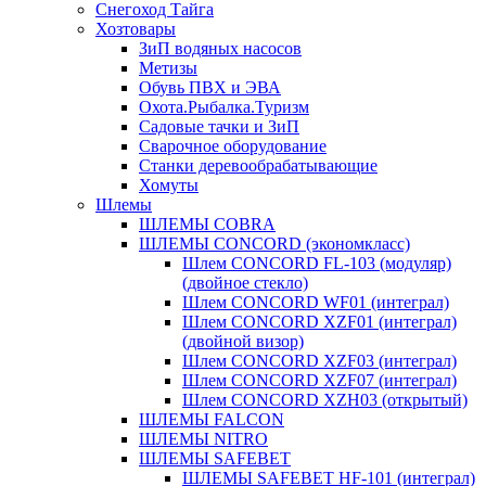
Снегоход Тайга
Хозтовары
ЗиП водяных насосов
Метизы
Обувь ПВХ и ЭВА
Охота.Рыбалка.Туризм
Садовые тачки и ЗиП
Сварочное оборудование
Станки деревообрабатывающие
Хомуты
Шлемы
ШЛЕМЫ COBRA
ШЛЕМЫ CONCORD (экономкласс)
Шлем CONCORD FL-103 (модуляр)
(двойное стекло)
Шлем CONCORD WF01 (интеграл)
Шлем CONCORD XZF01 (интеграл)
(двойной визор)
Шлем CONCORD XZF03 (интеграл)
Шлем CONCORD XZF07 (интеграл)
Шлем CONCORD XZH03 (открытый)
ШЛЕМЫ FALCON
ШЛЕМЫ NITRO
ШЛЕМЫ SAFEBET
ШЛЕМЫ SAFEBET HF-101 (интеграл)