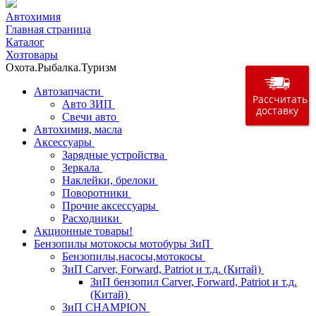
Автохимия
Главная страница
Каталог
Хозтовары
Охота.Рыбалка.Туризм
Автозапчасти
Рассчитать
Авто ЗИП
доставку
Свечи авто
Автохимия, масла
Аксессуары
Зарядные устройства
Зеркала
Наклейки, брелоки
Поворотники
Прочие аксессуары
Расходники
Акционные товары!
Бензопилы мотокосы мотобуры ЗиП
Бензопилы,насосы,мотокосы
ЗиП Carver, Forward, Patriot и т.д. (Китай)
ЗиП бензопил Carver, Forward, Patriot и т.д.
(Китай)
ЗиП CHAMPION