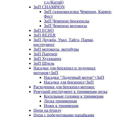
т.д.(Китай)
ЗиП CHAMPION
ЗиП газонокосилки Чемпион, Карвер,
Фест
ЗиП Чемпион бензопилы
ЗиП Чемпион мотокосы
ЗиП ECHO
ЗиП REZER
ЗиП Дружба, Урал, Тайга, Парма,
инструмент
ЗиП мотокосы, мотобуры
ЗиП Партнер
ЗиП Хускварна
ЗиП Штиль
Насадки для бензопил и лодочных
моторов+ЗиП
Насадки "Лодочный мотор"+ЗиП
Насадки для бензопил+ЗиП
Расходники для бензопил,мотокос
Режущий инструмент к триммерам,леска
Косильные головки к триммерам
Леска триммерная
Ножи к триммерам
Цепи на б/пилу
Цепи с победитовыми напайками