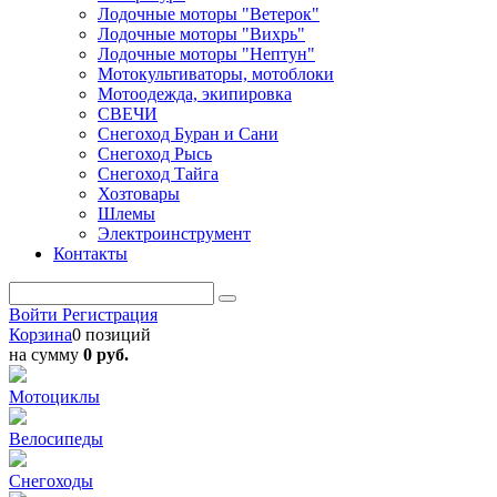
Лодочные моторы "Ветерок"
Лодочные моторы "Вихрь"
Лодочные моторы "Нептун"
Мотокультиваторы, мотоблоки
Мотоодежда, экипировка
СВЕЧИ
Снегоход Буран и Сани
Снегоход Рысь
Снегоход Тайга
Хозтовары
Шлемы
Электроинструмент
Контакты
Войти
Регистрация
Корзина
0 позиций
на сумму
0 руб.
Мотоциклы
Велосипеды
Снегоходы