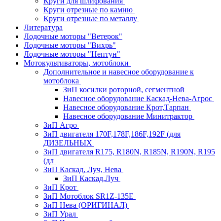
Круги для шлифования
Круги отрезные по камню
Круги отрезные по металлу
Литература
Лодочные моторы "Ветерок"
Лодочные моторы "Вихрь"
Лодочные моторы "Нептун"
Мотокультиваторы, мотоблоки
Дополнительное и навесное оборудование к
мотоблока
ЗиП косилки роторной, сегментной
Навесное оборудование Каскад-Нева-Агрос
Навесное оборудование Крот,Тарпан
Навесное оборудование Минитрактор
ЗиП Агро
ЗиП двигателя 170F,178F,186F,192F (для
ДИЗЕЛЬНЫХ
ЗиП двигателя R175, R180N, R185N, R190N, R195
(дл
ЗиП Каскад, Луч, Нева
ЗиП Каскад,Луч
ЗиП Крот
ЗиП Мотоблок SR1Z-135E
ЗиП Нева (ОРИГИНАЛ)
ЗиП Урал