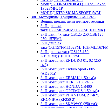
Мопед STORM INDIGO (110 сс, 125 cc,
1P52FMH, 1P
МОПЕД КТ50 SIGMA SPORT (WM)
ЗиП Мотоциклы, Трициклы 50-400см3
Венцы, звезды, цепи для мототехники
ЗиП двиг. 4х
такт(153FMI,154FMI,156FMJ,160FMK)
ЗиП двиг. 4х такт(CB125-250,CBB125-
250: 157FMI-
ЗиП двиг. 4х
такт(CG:157FMI,162FMJ,163FML,167F
ЗиП двиг. 4х такт(GS125-150:
K157FMI) (ЦЕПН.ГРМ
ЗиП мотоцикл ENDURO 01, 02 (250
см3)
ЗиП мотоцикл Enduro Sport - 005
(AD250a)
ЗиП мотоцикл ERMAK (150 см3)
ЗиП мотоцикл HERO (150 см3)
ЗиП мотоцикл HONDA CB400
ЗиП мотоцикл OPTIMUS (150 см3)
ЗиП мотоцикл PHANTOM, ZF-KY,
EKONIKA (ZF250-2)
ЗиП мотоцикл SKYWAY (250 см3)