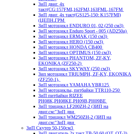
ЗиП двиг. 4х
такт(CG:157FMI,162FMJ,163FML,167FM
ЗиП двиг. 4х такт(GS125-150: K157FMI)
(ЦЕПН.ГРМ
ЗиП мотоцикл ENDURO 01, 02 (250 см3)
ЗиП мотоцикл Enduro Sport - 005 (AD250a)
ЗиП мотоцикл ERMAK (150 см3)
ЗиП мотоцикл HERO (150 см3)
ЗиП мотоцикл HONDA CB400
ЗиП мотоцикл OPTIMUS (150 см3)
ЗиП мотоцикл PHANTOM, ZF-KY,
EKONIKA (ZF250-2)
ЗиП мотоцикл SKYWAY (250 см3)
Зип мотоцикл TRIUMPH, ZF-KY, EKONIKA
(ZF250-1),
ЗиП мотоцикл YAMAHA YBR125
ЗиП мотоциклы, питбайки TTR110-250
ЗиП питбайки RIZEE
PH08K,PH08KE,PH09B,PH09BE
ЗиП трицикл LF200ZH-2 (ЗИП на
двиг.см:"ЗиП дви
ЗиП трицикл WM250ZH-2 (ЗИП на
двиг.см:"ЗиП дви
ЗиП Скутер 50-150см3
ЗиП двигатель 2х такт ТВ-50,60 (QT, QT-3)