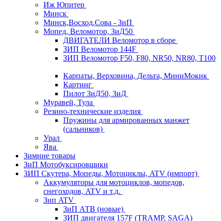
Иж Юпитер
Минск
Минск,Восход,Сова - ЗиП
Мопед, Веломотор, ЗиД50
ДВИГАТЕЛИ Веломотор в сборе
ЗИП Веломотор 144F
ЗИП Веломотор F50, F80, NR50, NR80, T100
Карпаты, Верховина, Дельта, МиниМокик
Картинг
Пилот ЗиД50, ЗиД
Муравей, Тула
Резино-технические изделия
Пружины для армированных манжет
(сальников)
Урал
Ява
Зимние товары
ЗиП Мотобуксировщики
ЗИП Скутера, Мопеды, Мотоциклы, ATV (импорт)
Аккумуляторы для мотоциклов, мопедов,
снегоходов, ATV и т.д.
Зип ATV
ЗиП АТВ (новые)
ЗИП двигателя 157F (TRAMP, SAGA)