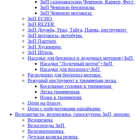
ЗиП газонокосилки Чемпион, Карвер, Фест
ЗиП Чемпион бензопилы
ЗиП Чемпион мотокосы
ЗиП ECHO
ЗиП REZER
ЗиП Дружба, Урал, Тайга, Парма, инструмент
ЗиП мотокосы, мотобуры
ЗиП Партнер
ЗиП Хускварна
ЗиП Штиль
Насадки для бензопил и лодочных моторов+ЗиП
Насадки "Лодочный мотор"+ЗиП
Насадки для бензопил+ЗиП
Расходники для бензопил,мотокос
Режущий инструмент к триммерам,леска
Косильные головки к триммерам
Леска триммерная
Ножи к триммерам
Цепи на б/пилу
Цепи с победитовыми напайками
Велозапчасти, велорезина, гироскутеры ЗиП, моноко
Велорезина
Велосипеды ЗиП
Велоэкипировка
Детская коляска резина