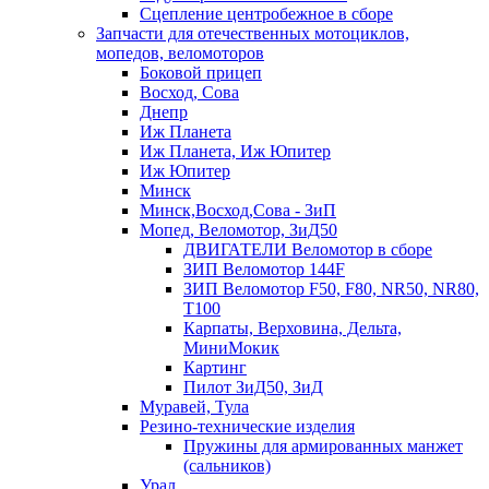
Сцепление центробежное в сборе
Запчасти для отечественных мотоциклов,
мопедов, веломоторов
Боковой прицеп
Восход, Сова
Днепр
Иж Планета
Иж Планета, Иж Юпитер
Иж Юпитер
Минск
Минск,Восход,Сова - ЗиП
Мопед, Веломотор, ЗиД50
ДВИГАТЕЛИ Веломотор в сборе
ЗИП Веломотор 144F
ЗИП Веломотор F50, F80, NR50, NR80,
T100
Карпаты, Верховина, Дельта,
МиниМокик
Картинг
Пилот ЗиД50, ЗиД
Муравей, Тула
Резино-технические изделия
Пружины для армированных манжет
(сальников)
Урал