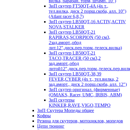
вилка, барабан. торм, штамп. 10")
ЗиП скутер FT50QT-4A (4х т.,
тел.вилка, диск 2 порш.скоба, алл. 10")
(Atlant racer 6,8,7)
ЗиП скутер LB50QT-16 ACTIV,ACTIV
NOVA,STALKER
ЗиП скутер LB50QT-21
RAPIRAS,SCORPION (50 см3,
2зад.аморт.,обод
лит.12",диск.пер.торм.,телеск.вилка)
ЗиП скутер LB50QT-21
TACO,TRACER (50 см3,2
зад.аморт.,обод
литой12",диск.пер.торм.,телеск.пер.вилк
ЗиП скутер LB50QT-38,39
FEVER,CYBER (4х т., тел.вилка, 2
зад.аморт., диск 2 порш.скоба, алл. 12")
ЗиП скутер оригинал. (фирменные)
(OMAKS, Racer, UMC, IRBIS, АВМ)
ЗиП скутеры
KINKER,RAVE,VIGO,TEMPO
ЗиП Скутера Мопеды общее
Кофры
Резина для скутеров, мотоциклов, мопедов
Цепи тюнинг