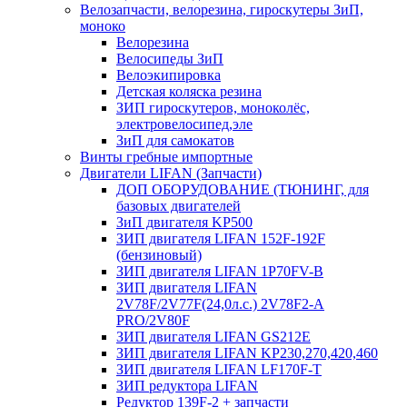
Велозапчасти, велорезина, гироскутеры ЗиП,
моноко
Велорезина
Велосипеды ЗиП
Велоэкипировка
Детская коляска резина
ЗИП гироскутеров, моноколёс,
электровелосипед,эле
ЗиП для самокатов
Винты гребные импортные
Двигатели LIFAN (Запчасти)
ДОП ОБОРУДОВАНИЕ (ТЮНИНГ, для
базовых двигателей
ЗиП двигателя KP500
ЗИП двигателя LIFAN 152F-192F
(бензиновый)
ЗИП двигателя LIFAN 1P70FV-B
ЗИП двигателя LIFAN
2V78F/2V77F(24,0л.с.) 2V78F2-A
PRO/2V80F
ЗИП двигателя LIFAN GS212E
ЗИП двигателя LIFAN KP230,270,420,460
ЗИП двигателя LIFAN LF170F-T
ЗИП редуктора LIFAN
Редуктор 139F-2 + запчасти