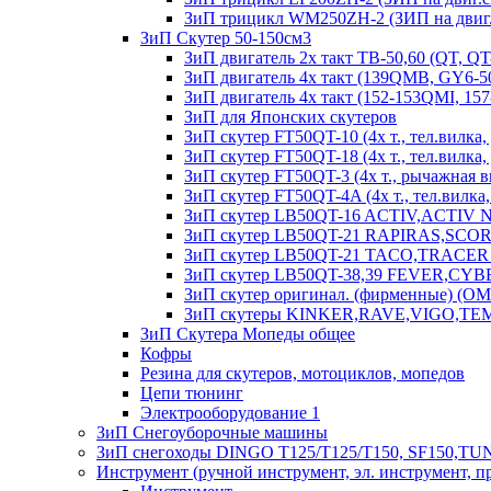
ЗиП трицикл WM250ZH-2 (ЗИП на двиг.
ЗиП Скутер 50-150см3
ЗиП двигатель 2х такт ТВ-50,60 (QT, QT
ЗиП двигатель 4х такт (139QMB, GY6-50
ЗиП двигатель 4х такт (152-153QMI, 15
ЗиП для Японских скутеров
ЗиП скутер FT50QT-10 (4х т., тел.вилка, 
ЗиП скутер FT50QT-18 (4х т., тел.вилка, д
ЗиП скутер FT50QT-3 (4х т., рычажная ви
ЗиП скутер FT50QT-4A (4х т., тел.вилка, д
ЗиП скутер LB50QT-16 ACTIV,ACTIV
ЗиП скутер LB50QT-21 RAPIRAS,SCORPION
ЗиП скутер LB50QT-21 TACO,TRACER (50 
ЗиП скутер LB50QT-38,39 FEVER,CYBER (4
ЗиП скутер оригинал. (фирменные) (O
ЗиП скутеры KINKER,RAVE,VIGO,TE
ЗиП Скутера Мопеды общее
Кофры
Резина для скутеров, мотоциклов, мопедов
Цепи тюнинг
Электрооборудование 1
ЗиП Снегоуборочные машины
ЗиП снегоходы DINGO T125/T125/T150, SF150,T
Инструмент (ручной инструмент, эл. инструмент, п