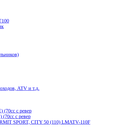
T100
ик
льников)
ходов, ATV и т.д.
(70cc с ревер
(70cc с ревер
ERMIT SPORT, CITY 50 (110) LMATV-110F