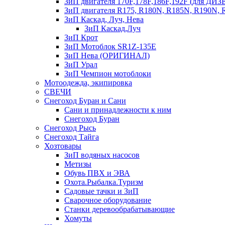
ЗиП двигателя 170F,178F,186F,192F (для Д
ЗиП двигателя R175, R180N, R185N, R190N, R
ЗиП Каскад, Луч, Нева
ЗиП Каскад,Луч
ЗиП Крот
ЗиП Мотоблок SR1Z-135E
ЗиП Нева (ОРИГИНАЛ)
ЗиП Урал
ЗиП Чемпион мотоблоки
Мотоодежда, экипировка
СВЕЧИ
Снегоход Буран и Сани
Сани и принадлежности к ним
Снегоход Буран
Снегоход Рысь
Снегоход Тайга
Хозтовары
ЗиП водяных насосов
Метизы
Обувь ПВХ и ЭВА
Охота.Рыбалка.Туризм
Садовые тачки и ЗиП
Сварочное оборудование
Станки деревообрабатывающие
Хомуты