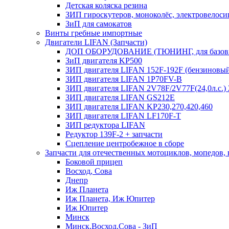
Детская коляска резина
ЗИП гироскутеров, моноколёс, электровелоси
ЗиП для самокатов
Винты гребные импортные
Двигатели LIFAN (Запчасти)
ДОП ОБОРУДОВАНИЕ (ТЮНИНГ, для базовы
ЗиП двигателя KP500
ЗИП двигателя LIFAN 152F-192F (бензиновы
ЗИП двигателя LIFAN 1P70FV-B
ЗИП двигателя LIFAN 2V78F/2V77F(24,0л.с.
ЗИП двигателя LIFAN GS212E
ЗИП двигателя LIFAN KP230,270,420,460
ЗИП двигателя LIFAN LF170F-T
ЗИП редуктора LIFAN
Редуктор 139F-2 + запчасти
Сцепление центробежное в сборе
Запчасти для отечественных мотоциклов, мопедов,
Боковой прицеп
Восход, Сова
Днепр
Иж Планета
Иж Планета, Иж Юпитер
Иж Юпитер
Минск
Минск,Восход,Сова - ЗиП