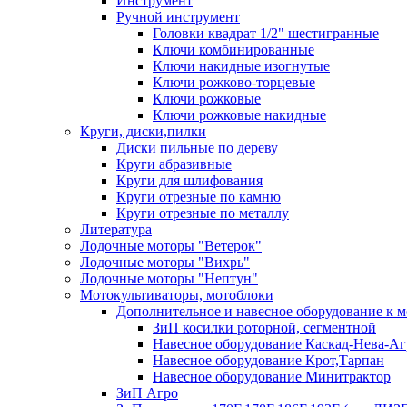
Инструмент
Ручной инструмент
Головки квадрат 1/2" шестигранные
Ключи комбинированные
Ключи накидные изогнутые
Ключи рожково-торцевые
Ключи рожковые
Ключи рожковые накидные
Круги, диски,пилки
Диски пильные по дереву
Круги абразивные
Круги для шлифования
Круги отрезные по камню
Круги отрезные по металлу
Литература
Лодочные моторы "Ветерок"
Лодочные моторы "Вихрь"
Лодочные моторы "Нептун"
Мотокультиваторы, мотоблоки
Дополнительное и навесное оборудование к 
ЗиП косилки роторной, сегментной
Навесное оборудование Каскад-Нева-Аг
Навесное оборудование Крот,Тарпан
Навесное оборудование Минитрактор
ЗиП Агро