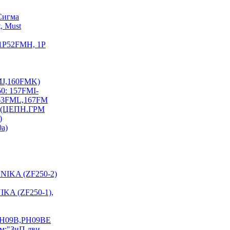
Сигма
, Must
 1P52FMH, 1P
FMJ,160FMK)
0: 157FMI-
163FML,167FM
I) (ЦЕПН.ГРМ
)
0a)
NIKA (ZF250-2)
KA (ZF250-1),
PH09B,PH09BE
см:"ЗиП дви