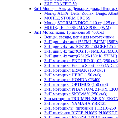
ЗИП TRAFFIC 50
ЗиП Мопеды Альфа, Дельта, Зодиак, Шторм, 
Мопед ALFA, Delta, Zodiak, Dingo, Atlant
МОПЕД STORM CROSS
Мопед STORM INDIGO (110 сс, 125 cc,
МОПЕД КТ50 SIGMA SPORT (WM)
ЗиП Мотоциклы, Трициклы 50-400см3
Венцы, звезды, цепи для мототехники
ЗиП двиг. 4х такт(153FMI,154FMI,156
ЗиП двиг. 4х такт(CB125-250,CBB125-25
ЗиП двиг. 4х такт(CG:157FMI,162FMJ,
ЗиП двиг. 4х такт(GS125-150: K157FM
ЗиП мотоцикл ENDURO 01, 02 (250 см3
ЗиП мотоцикл Enduro Sport - 005 (AD25
ЗиП мотоцикл ERMAK (150 см3)
ЗиП мотоцикл HERO (150 см3)
ЗиП мотоцикл HONDA CB400
ЗиП мотоцикл OPTIMUS (150 см3)
ЗиП мотоцикл PHANTOM, ZF-KY, EKO
ЗиП мотоцикл SKYWAY (250 см3)
Зип мотоцикл TRIUMPH, ZF-KY, EKONI
ЗиП мотоцикл YAMAHA YBR125
ЗиП мотоциклы, питбайки TTR110-250
ЗиП питбайки RIZEE PH08K,PH08KE,
ЗиП трицикл LF200ZH-2 (ЗИП на двиг.