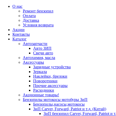
О нас
Ремонт бензопил
Оплата
Доставка
Условия возврата
Акции
Контакты
Каталог
Автозапчасти
Авто ЗИП
Свечи авто
Автохимия, масла
Аксессуары
Зарядные устройства
Зеркала
Наклейки, брелоки
Поворотники
Прочие аксессуары
Расходники
Акционные товары!
Бензопилы мотокосы мотобуры ЗиП
Бензопилы,насосы,мотокосы
ЗиП Carver, Forward, Patriot и т.д. (Китай)
ЗиП бензопил Carver, Forward, Patriot и т