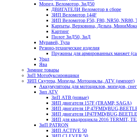
Мопед, Веломотор, ЗиД50
ДВИГАТЕЛИ Веломотор в сборе
ЗИП Веломотор 144F
ЗИП Веломотор F50, F80, NR50, NR80, 
Карпаты, Верховина, Дельта, МиниМок
Картинг
Пилот ЗиД50, ЗиД
Муравей, Тула
Резино-технические изделия
Пружины для армированных манжет (са
Урал
Ява
Зимние товары
ЗиП Мотобуксировщики
ЗИП Скутера, Мопеды, Мотоциклы, ATV (импорт)
Аккумуляторы для мотоциклов, мопедов, снего
Зип ATV
ЗиП АТВ (новые)
ЗИП двигателя 157F (TRAMP, SAGA)
ЗИП двигателя 1P 47FMD(BUG,BEETLE) 
ЗИП двигателя 1P47FMD(BUG,BEETLE) 
ЗИП для квадроцикла 2016 TERMIT, T
ЗиП PATRON
ЗИП ACTIVE 50
ЗИП CLEVER 50