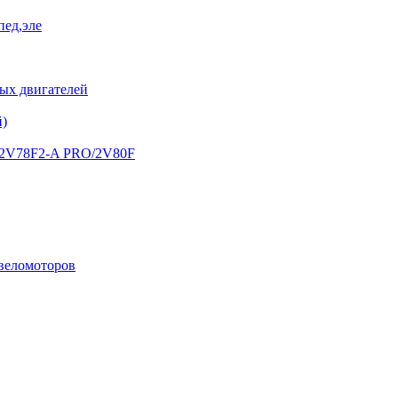
пед,эле
х двигателей
й)
) 2V78F2-A PRO/2V80F
 веломоторов