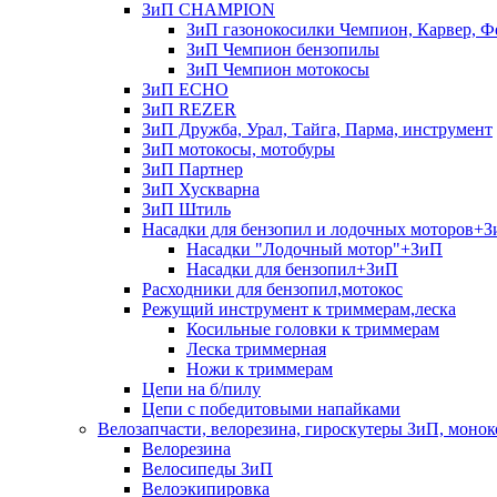
ЗиП CHAMPION
ЗиП газонокосилки Чемпион, Карвер, Ф
ЗиП Чемпион бензопилы
ЗиП Чемпион мотокосы
ЗиП ECHO
ЗиП REZER
ЗиП Дружба, Урал, Тайга, Парма, инструмент
ЗиП мотокосы, мотобуры
ЗиП Партнер
ЗиП Хускварна
ЗиП Штиль
Насадки для бензопил и лодочных моторов+
Насадки "Лодочный мотор"+ЗиП
Насадки для бензопил+ЗиП
Расходники для бензопил,мотокос
Режущий инструмент к триммерам,леска
Косильные головки к триммерам
Леска триммерная
Ножи к триммерам
Цепи на б/пилу
Цепи с победитовыми напайками
Велозапчасти, велорезина, гироскутеры ЗиП, монок
Велорезина
Велосипеды ЗиП
Велоэкипировка