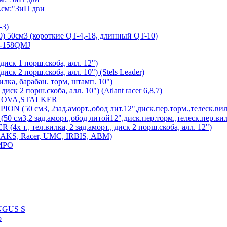
см:"ЗиП дви
-3)
) 50см3 (короткие QT-4,-18, длинный QT-10)
7-158QMJ
диск 1 порш.скоба, алл. 12")
иск 2 порш.скоба, алл. 10") (Stels Leader)
лка, барабан. торм, штамп. 10")
иск 2 порш.скоба, алл. 10") (Atlant racer 6,8,7)
 NOVA,STALKER
 (50 см3, 2зад.аморт.,обод лит.12",диск.пер.торм.,телеск.вил
см3,2 зад.аморт.,обод литой12",диск.пер.торм.,телеск.пер.вил
х т., тел.вилка, 2 зад.аморт., диск 2 порш.скоба, алл. 12")
MAKS, Racer, UMC, IRBIS, АВМ)
MPO
UNGUS S
р