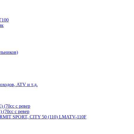
T100
ик
льников)
ходов, ATV и т.д.
(70cc с ревер
(70cc с ревер
ERMIT SPORT, CITY 50 (110) LMATV-110F