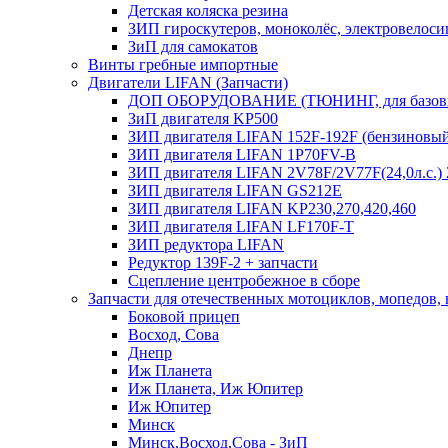
Детская коляска резина
ЗИП гироскутеров, моноколёс, электровелоси
ЗиП для самокатов
Винты гребные импортные
Двигатели LIFAN (Запчасти)
ДОП ОБОРУДОВАНИЕ (ТЮНИНГ, для базовы
ЗиП двигателя KP500
ЗИП двигателя LIFAN 152F-192F (бензиновы
ЗИП двигателя LIFAN 1P70FV-B
ЗИП двигателя LIFAN 2V78F/2V77F(24,0л.с.
ЗИП двигателя LIFAN GS212E
ЗИП двигателя LIFAN KP230,270,420,460
ЗИП двигателя LIFAN LF170F-T
ЗИП редуктора LIFAN
Редуктор 139F-2 + запчасти
Сцепление центробежное в сборе
Запчасти для отечественных мотоциклов, мопедов,
Боковой прицеп
Восход, Сова
Днепр
Иж Планета
Иж Планета, Иж Юпитер
Иж Юпитер
Минск
Минск,Восход,Сова - ЗиП