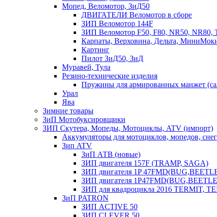
Мопед, Веломотор, ЗиД50
ДВИГАТЕЛИ Веломотор в сборе
ЗИП Веломотор 144F
ЗИП Веломотор F50, F80, NR50, NR80, 
Карпаты, Верховина, Дельта, МиниМок
Картинг
Пилот ЗиД50, ЗиД
Муравей, Тула
Резино-технические изделия
Пружины для армированных манжет (са
Урал
Ява
Зимние товары
ЗиП Мотобуксировщики
ЗИП Скутера, Мопеды, Мотоциклы, ATV (импорт)
Аккумуляторы для мотоциклов, мопедов, снего
Зип ATV
ЗиП АТВ (новые)
ЗИП двигателя 157F (TRAMP, SAGA)
ЗИП двигателя 1P 47FMD(BUG,BEETLE) 
ЗИП двигателя 1P47FMD(BUG,BEETLE) 
ЗИП для квадроцикла 2016 TERMIT, T
ЗиП PATRON
ЗИП ACTIVE 50
ЗИП CLEVER 50