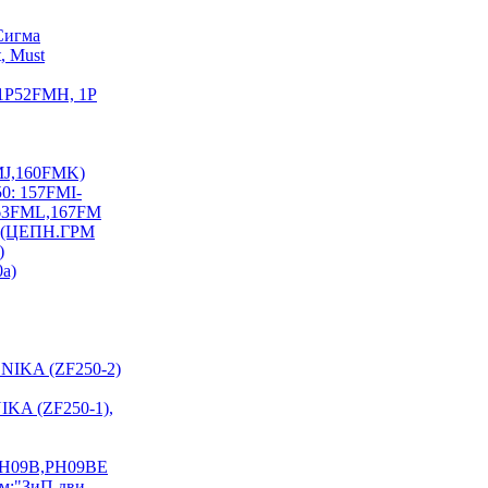
Сигма
, Must
 1P52FMH, 1P
FMJ,160FMK)
0: 157FMI-
163FML,167FM
I) (ЦЕПН.ГРМ
)
0a)
NIKA (ZF250-2)
KA (ZF250-1),
PH09B,PH09BE
см:"ЗиП дви