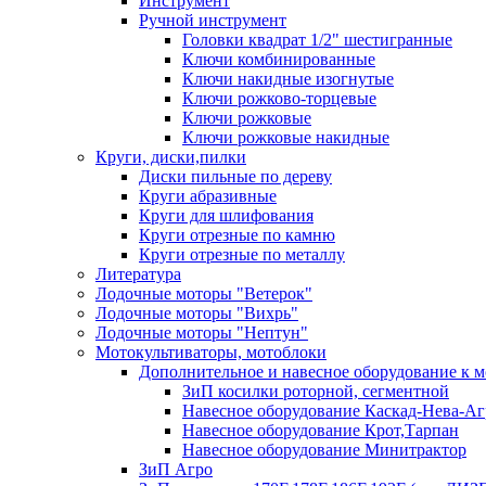
Инструмент
Ручной инструмент
Головки квадрат 1/2" шестигранные
Ключи комбинированные
Ключи накидные изогнутые
Ключи рожково-торцевые
Ключи рожковые
Ключи рожковые накидные
Круги, диски,пилки
Диски пильные по дереву
Круги абразивные
Круги для шлифования
Круги отрезные по камню
Круги отрезные по металлу
Литература
Лодочные моторы "Ветерок"
Лодочные моторы "Вихрь"
Лодочные моторы "Нептун"
Мотокультиваторы, мотоблоки
Дополнительное и навесное оборудование к 
ЗиП косилки роторной, сегментной
Навесное оборудование Каскад-Нева-Аг
Навесное оборудование Крот,Тарпан
Навесное оборудование Минитрактор
ЗиП Агро