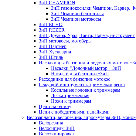
ЗиП CHAMPION
ЗиП газонокосилки Чемпион, Карвер, Ф
ЗиП Чемпион бензопилы
ЗиП Чемпион мотокосы
ЗиП ECHO
ЗиП REZER
ЗиП Дружба, Урал, Тайга, Парма, инструмент
ЗиП мотокосы, мотобуры
ЗиП Партнер
ЗиП Хускварна
ЗиП Штиль
Насадки для бензопил и лодочных моторов+
Насадки "Лодочный мотор"+ЗиП
Насадки для бензопил+ЗиП
Расходники для бензопил,мотокос
Режущий инструмент к триммерам,леска
Косильные головки к триммерам
Леска триммерная
Ножи к триммерам
Цепи на б/пилу
Цепи с победитовыми напайками
Велозапчасти, велорезина, гироскутеры ЗиП, монок
Велорезина
Велосипеды ЗиП
Велоэкипировка