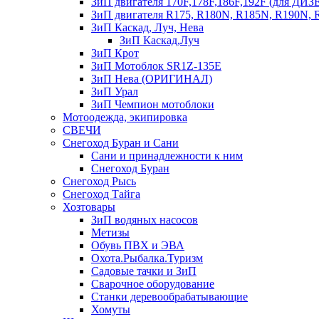
ЗиП двигателя 170F,178F,186F,192F (для Д
ЗиП двигателя R175, R180N, R185N, R190N, R
ЗиП Каскад, Луч, Нева
ЗиП Каскад,Луч
ЗиП Крот
ЗиП Мотоблок SR1Z-135E
ЗиП Нева (ОРИГИНАЛ)
ЗиП Урал
ЗиП Чемпион мотоблоки
Мотоодежда, экипировка
СВЕЧИ
Снегоход Буран и Сани
Сани и принадлежности к ним
Снегоход Буран
Снегоход Рысь
Снегоход Тайга
Хозтовары
ЗиП водяных насосов
Метизы
Обувь ПВХ и ЭВА
Охота.Рыбалка.Туризм
Садовые тачки и ЗиП
Сварочное оборудование
Станки деревообрабатывающие
Хомуты