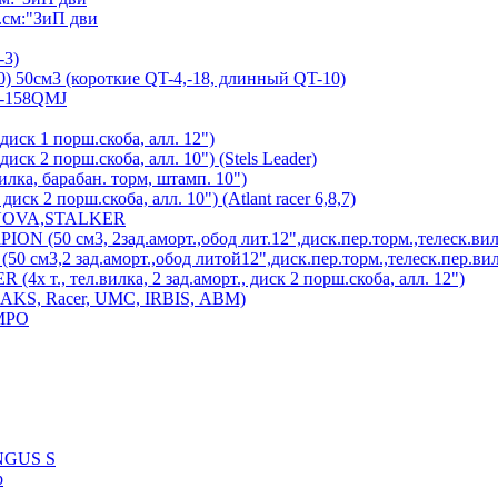
см:"ЗиП дви
-3)
) 50см3 (короткие QT-4,-18, длинный QT-10)
7-158QMJ
диск 1 порш.скоба, алл. 12")
иск 2 порш.скоба, алл. 10") (Stels Leader)
лка, барабан. торм, штамп. 10")
иск 2 порш.скоба, алл. 10") (Atlant racer 6,8,7)
 NOVA,STALKER
 (50 см3, 2зад.аморт.,обод лит.12",диск.пер.торм.,телеск.вил
см3,2 зад.аморт.,обод литой12",диск.пер.торм.,телеск.пер.вил
х т., тел.вилка, 2 зад.аморт., диск 2 порш.скоба, алл. 12")
MAKS, Racer, UMC, IRBIS, АВМ)
MPO
UNGUS S
р