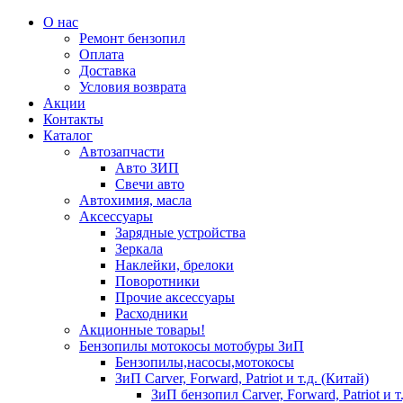
О нас
Ремонт бензопил
Оплата
Доставка
Условия возврата
Акции
Контакты
Каталог
Автозапчасти
Авто ЗИП
Свечи авто
Автохимия, масла
Аксессуары
Зарядные устройства
Зеркала
Наклейки, брелоки
Поворотники
Прочие аксессуары
Расходники
Акционные товары!
Бензопилы мотокосы мотобуры ЗиП
Бензопилы,насосы,мотокосы
ЗиП Carver, Forward, Patriot и т.д. (Китай)
ЗиП бензопил Carver, Forward, Patriot и т