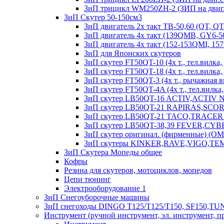
ЗиП трицикл WM250ZH-2 (ЗИП на двиг.
ЗиП Скутер 50-150см3
ЗиП двигатель 2х такт ТВ-50,60 (QT, QT
ЗиП двигатель 4х такт (139QMB, GY6-50
ЗиП двигатель 4х такт (152-153QMI, 15
ЗиП для Японских скутеров
ЗиП скутер FT50QT-10 (4х т., тел.вилка, 
ЗиП скутер FT50QT-18 (4х т., тел.вилка, д
ЗиП скутер FT50QT-3 (4х т., рычажная ви
ЗиП скутер FT50QT-4A (4х т., тел.вилка, д
ЗиП скутер LB50QT-16 ACTIV,ACTIV
ЗиП скутер LB50QT-21 RAPIRAS,SCORPION
ЗиП скутер LB50QT-21 TACO,TRACER (50 
ЗиП скутер LB50QT-38,39 FEVER,CYBER (4
ЗиП скутер оригинал. (фирменные) (O
ЗиП скутеры KINKER,RAVE,VIGO,TE
ЗиП Скутера Мопеды общее
Кофры
Резина для скутеров, мотоциклов, мопедов
Цепи тюнинг
Электрооборудование 1
ЗиП Снегоуборочные машины
ЗиП снегоходы DINGO T125/T125/T150, SF150,T
Инструмент (ручной инструмент, эл. инструмент, п