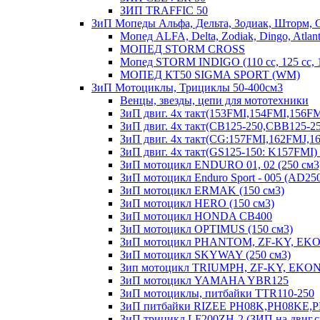
ЗИП TRAFFIC 50
ЗиП Мопеды Альфа, Дельта, Зодиак, Шторм, 
Мопед ALFA, Delta, Zodiak, Dingo, Atlant
МОПЕД STORM CROSS
Мопед STORM INDIGO (110 сс, 125 cc,
МОПЕД КТ50 SIGMA SPORT (WM)
ЗиП Мотоциклы, Трициклы 50-400см3
Венцы, звезды, цепи для мототехники
ЗиП двиг. 4х такт(153FMI,154FMI,156
ЗиП двиг. 4х такт(CB125-250,CBB125-25
ЗиП двиг. 4х такт(CG:157FMI,162FMJ,
ЗиП двиг. 4х такт(GS125-150: K157FM
ЗиП мотоцикл ENDURO 01, 02 (250 см3
ЗиП мотоцикл Enduro Sport - 005 (AD25
ЗиП мотоцикл ERMAK (150 см3)
ЗиП мотоцикл HERO (150 см3)
ЗиП мотоцикл HONDA CB400
ЗиП мотоцикл OPTIMUS (150 см3)
ЗиП мотоцикл PHANTOM, ZF-KY, EKO
ЗиП мотоцикл SKYWAY (250 см3)
Зип мотоцикл TRIUMPH, ZF-KY, EKONI
ЗиП мотоцикл YAMAHA YBR125
ЗиП мотоциклы, питбайки TTR110-250
ЗиП питбайки RIZEE PH08K,PH08KE,
ЗиП трицикл LF200ZH-2 (ЗИП на двиг.