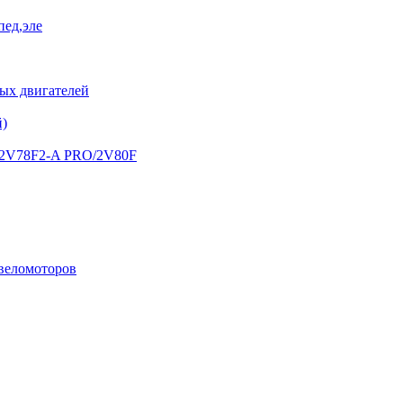
пед,эле
х двигателей
й)
) 2V78F2-A PRO/2V80F
 веломоторов