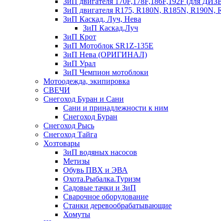
ЗиП двигателя 170F,178F,186F,192F (для Д
ЗиП двигателя R175, R180N, R185N, R190N, R
ЗиП Каскад, Луч, Нева
ЗиП Каскад,Луч
ЗиП Крот
ЗиП Мотоблок SR1Z-135E
ЗиП Нева (ОРИГИНАЛ)
ЗиП Урал
ЗиП Чемпион мотоблоки
Мотоодежда, экипировка
СВЕЧИ
Снегоход Буран и Сани
Сани и принадлежности к ним
Снегоход Буран
Снегоход Рысь
Снегоход Тайга
Хозтовары
ЗиП водяных насосов
Метизы
Обувь ПВХ и ЭВА
Охота.Рыбалка.Туризм
Садовые тачки и ЗиП
Сварочное оборудование
Станки деревообрабатывающие
Хомуты