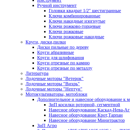
Инструмент
Ручной инструмент
Головки квадрат 1/2" шестигранные
Ключи комбинированные
Ключи накидные изогнутые
Ключи рожково-торцевые
Ключи рожковые
Ключи рожковые накидные
Круги, диски,пилки
Диски пильные по дереву
Круги абразивные
Круги для шлифования
Круги отрезные по камню
Круги отрезные по металлу
Литература
Лодочные моторы "Ветерок"
Лодочные моторы "Вихрь"
Лодочные моторы "Нептун"
Мотокультиваторы, мотоблоки
Дополнительное и навесное оборудование к 
ЗиП косилки роторной, сегментной
Навесное оборудование Каскад-Нева-Аг
Навесное оборудование Крот,Тарпан
Навесное оборудование Минитрактор
ЗиП Агро