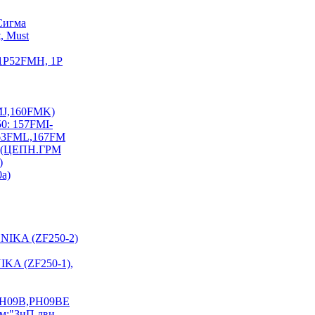
Сигма
, Must
 1P52FMH, 1P
FMJ,160FMK)
0: 157FMI-
163FML,167FM
I) (ЦЕПН.ГРМ
)
0a)
NIKA (ZF250-2)
KA (ZF250-1),
PH09B,PH09BE
см:"ЗиП дви