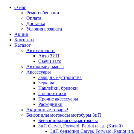
О нас
Ремонт бензопил
Оплата
Доставка
Условия возврата
Акции
Контакты
Каталог
Автозапчасти
Авто ЗИП
Свечи авто
Автохимия, масла
Аксессуары
Зарядные устройства
Зеркала
Наклейки, брелоки
Поворотники
Прочие аксессуары
Расходники
Акционные товары!
Бензопилы мотокосы мотобуры ЗиП
Бензопилы,насосы,мотокосы
ЗиП Carver, Forward, Patriot и т.д. (Китай)
ЗиП бензопил Carver, Forward, Patriot и т