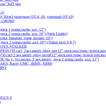
см:"ЗиП дви
-3)
) 50см3 (короткие QT-4,-18, длинный QT-10)
7-158QMJ
диск 1 порш.скоба, алл. 12")
иск 2 порш.скоба, алл. 10") (Stels Leader)
лка, барабан. торм, штамп. 10")
иск 2 порш.скоба, алл. 10") (Atlant racer 6,8,7)
 NOVA,STALKER
 (50 см3, 2зад.аморт.,обод лит.12",диск.пер.торм.,телеск.вил
см3,2 зад.аморт.,обод литой12",диск.пер.торм.,телеск.пер.вил
х т., тел.вилка, 2 зад.аморт., диск 2 порш.скоба, алл. 12")
MAKS, Racer, UMC, IRBIS, АВМ)
MPO
UNGUS S
р