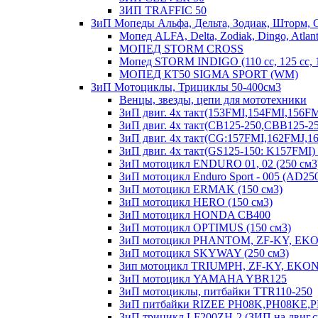
ЗИП TRAFFIC 50
ЗиП Мопеды Альфа, Дельта, Зодиак, Шторм, 
Мопед ALFA, Delta, Zodiak, Dingo, Atlant
МОПЕД STORM CROSS
Мопед STORM INDIGO (110 сс, 125 cc,
МОПЕД КТ50 SIGMA SPORT (WM)
ЗиП Мотоциклы, Трициклы 50-400см3
Венцы, звезды, цепи для мототехники
ЗиП двиг. 4х такт(153FMI,154FMI,156
ЗиП двиг. 4х такт(CB125-250,CBB125-25
ЗиП двиг. 4х такт(CG:157FMI,162FMJ,
ЗиП двиг. 4х такт(GS125-150: K157FM
ЗиП мотоцикл ENDURO 01, 02 (250 см3
ЗиП мотоцикл Enduro Sport - 005 (AD25
ЗиП мотоцикл ERMAK (150 см3)
ЗиП мотоцикл HERO (150 см3)
ЗиП мотоцикл HONDA CB400
ЗиП мотоцикл OPTIMUS (150 см3)
ЗиП мотоцикл PHANTOM, ZF-KY, EKO
ЗиП мотоцикл SKYWAY (250 см3)
Зип мотоцикл TRIUMPH, ZF-KY, EKONI
ЗиП мотоцикл YAMAHA YBR125
ЗиП мотоциклы, питбайки TTR110-250
ЗиП питбайки RIZEE PH08K,PH08KE,
ЗиП трицикл LF200ZH-2 (ЗИП на двиг.