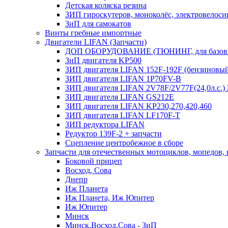
Детская коляска резина
ЗИП гироскутеров, моноколёс, электровелоси
ЗиП для самокатов
Винты гребные импортные
Двигатели LIFAN (Запчасти)
ДОП ОБОРУДОВАНИЕ (ТЮНИНГ, для базовы
ЗиП двигателя KP500
ЗИП двигателя LIFAN 152F-192F (бензиновы
ЗИП двигателя LIFAN 1P70FV-B
ЗИП двигателя LIFAN 2V78F/2V77F(24,0л.с.
ЗИП двигателя LIFAN GS212E
ЗИП двигателя LIFAN KP230,270,420,460
ЗИП двигателя LIFAN LF170F-T
ЗИП редуктора LIFAN
Редуктор 139F-2 + запчасти
Сцепление центробежное в сборе
Запчасти для отечественных мотоциклов, мопедов,
Боковой прицеп
Восход, Сова
Днепр
Иж Планета
Иж Планета, Иж Юпитер
Иж Юпитер
Минск
Минск,Восход,Сова - ЗиП