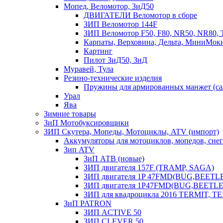
Мопед, Веломотор, ЗиД50
ДВИГАТЕЛИ Веломотор в сборе
ЗИП Веломотор 144F
ЗИП Веломотор F50, F80, NR50, NR80, 
Карпаты, Верховина, Дельта, МиниМок
Картинг
Пилот ЗиД50, ЗиД
Муравей, Тула
Резино-технические изделия
Пружины для армированных манжет (са
Урал
Ява
Зимние товары
ЗиП Мотобуксировщики
ЗИП Скутера, Мопеды, Мотоциклы, ATV (импорт)
Аккумуляторы для мотоциклов, мопедов, снего
Зип ATV
ЗиП АТВ (новые)
ЗИП двигателя 157F (TRAMP, SAGA)
ЗИП двигателя 1P 47FMD(BUG,BEETLE) 
ЗИП двигателя 1P47FMD(BUG,BEETLE) 
ЗИП для квадроцикла 2016 TERMIT, T
ЗиП PATRON
ЗИП ACTIVE 50
ЗИП CLEVER 50