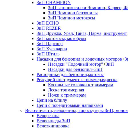
ЗиП CHAMPION
ЗиП газонокосилки Чемпион, Карвер, Ф
ЗиП Чемпион бензопилы
ЗиП Чемпион мотокосы
ЗиП ECHO
ЗиП REZER
ЗиП Дружба, Урал, Тайга, Парма, инструмент
ЗиП мотокосы, мотобуры
ЗиП Партнер
ЗиП Хускварна
ЗиП Штиль
Насадки для бензопил и лодочных моторов+
Насадки "Лодочный мотор"+ЗиП
Насадки для бензопил+ЗиП
Расходники для бензопил,мотокос
Режущий инструмент к триммерам,леска
Косильные головки к триммерам
Леска триммерная
Ножи к триммерам
Цепи на б/пилу
Цепи с победитовыми напайками
Велозапчасти, велорезина, гироскутеры ЗиП, монок
Велорезина
Велосипеды ЗиП
Велоэкипировка