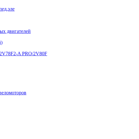
пед,эле
х двигателей
й)
) 2V78F2-A PRO/2V80F
 веломоторов