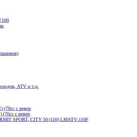
T100
ик
льников)
ходов, ATV и т.д.
(70cc с ревер
(70cc с ревер
ERMIT SPORT, CITY 50 (110) LMATV-110F