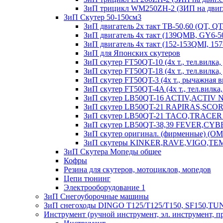
ЗиП трицикл WM250ZH-2 (ЗИП на двиг.
ЗиП Скутер 50-150см3
ЗиП двигатель 2х такт ТВ-50,60 (QT, QT
ЗиП двигатель 4х такт (139QMB, GY6-50
ЗиП двигатель 4х такт (152-153QMI, 15
ЗиП для Японских скутеров
ЗиП скутер FT50QT-10 (4х т., тел.вилка, 
ЗиП скутер FT50QT-18 (4х т., тел.вилка, д
ЗиП скутер FT50QT-3 (4х т., рычажная ви
ЗиП скутер FT50QT-4A (4х т., тел.вилка, д
ЗиП скутер LB50QT-16 ACTIV,ACTIV
ЗиП скутер LB50QT-21 RAPIRAS,SCORPION
ЗиП скутер LB50QT-21 TACO,TRACER (50 
ЗиП скутер LB50QT-38,39 FEVER,CYBER (4
ЗиП скутер оригинал. (фирменные) (O
ЗиП скутеры KINKER,RAVE,VIGO,TE
ЗиП Скутера Мопеды общее
Кофры
Резина для скутеров, мотоциклов, мопедов
Цепи тюнинг
Электрооборудование 1
ЗиП Снегоуборочные машины
ЗиП снегоходы DINGO T125/T125/T150, SF150,T
Инструмент (ручной инструмент, эл. инструмент, п