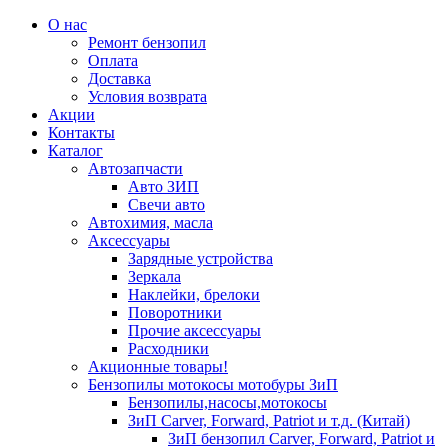
О нас
Ремонт бензопил
Оплата
Доставка
Условия возврата
Акции
Контакты
Каталог
Автозапчасти
Авто ЗИП
Свечи авто
Автохимия, масла
Аксессуары
Зарядные устройства
Зеркала
Наклейки, брелоки
Поворотники
Прочие аксессуары
Расходники
Акционные товары!
Бензопилы мотокосы мотобуры ЗиП
Бензопилы,насосы,мотокосы
ЗиП Carver, Forward, Patriot и т.д. (Китай)
ЗиП бензопил Carver, Forward, Patriot и