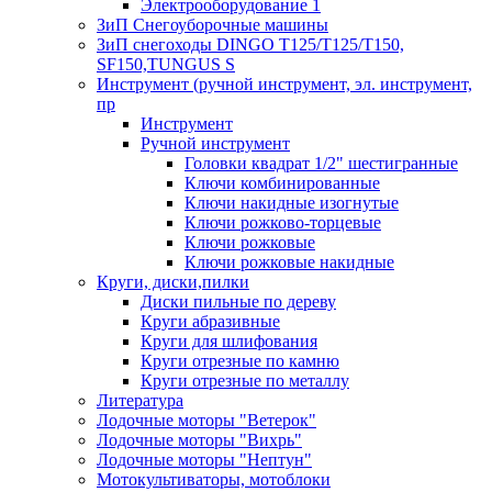
Электрооборудование 1
ЗиП Снегоуборочные машины
ЗиП снегоходы DINGO T125/T125/T150,
SF150,TUNGUS S
Инструмент (ручной инструмент, эл. инструмент,
пр
Инструмент
Ручной инструмент
Головки квадрат 1/2" шестигранные
Ключи комбинированные
Ключи накидные изогнутые
Ключи рожково-торцевые
Ключи рожковые
Ключи рожковые накидные
Круги, диски,пилки
Диски пильные по дереву
Круги абразивные
Круги для шлифования
Круги отрезные по камню
Круги отрезные по металлу
Литература
Лодочные моторы "Ветерок"
Лодочные моторы "Вихрь"
Лодочные моторы "Нептун"
Мотокультиваторы, мотоблоки