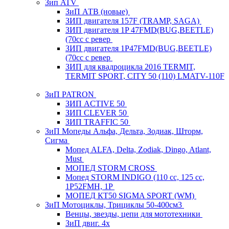
Зип ATV
ЗиП АТВ (новые)
ЗИП двигателя 157F (TRAMP, SAGA)
ЗИП двигателя 1P 47FMD(BUG,BEETLE)
(70cc с ревер
ЗИП двигателя 1P47FMD(BUG,BEETLE)
(70cc с ревер
ЗИП для квадроцикла 2016 TERMIT,
TERMIT SPORT, CITY 50 (110) LMATV-110F
ЗиП PATRON
ЗИП ACTIVE 50
ЗИП CLEVER 50
ЗИП TRAFFIC 50
ЗиП Мопеды Альфа, Дельта, Зодиак, Шторм,
Сигма
Мопед ALFA, Delta, Zodiak, Dingo, Atlant,
Must
МОПЕД STORM CROSS
Мопед STORM INDIGO (110 сс, 125 cc,
1P52FMH, 1P
МОПЕД КТ50 SIGMA SPORT (WM)
ЗиП Мотоциклы, Трициклы 50-400см3
Венцы, звезды, цепи для мототехники
ЗиП двиг. 4х