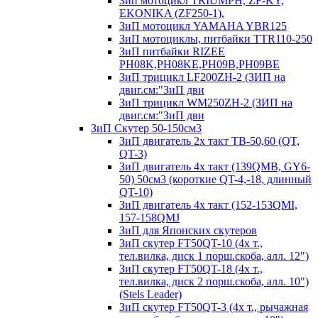
Зип мотоцикл TRIUMPH, ZF-KY,
EKONIKA (ZF250-1),
ЗиП мотоцикл YAMAHA YBR125
ЗиП мотоциклы, питбайки TTR110-250
ЗиП питбайки RIZEE
PH08K,PH08KE,PH09B,PH09BE
ЗиП трицикл LF200ZH-2 (ЗИП на
двиг.см:"ЗиП дви
ЗиП трицикл WM250ZH-2 (ЗИП на
двиг.см:"ЗиП дви
ЗиП Скутер 50-150см3
ЗиП двигатель 2х такт ТВ-50,60 (QT,
QT-3)
ЗиП двигатель 4х такт (139QMB, GY6-
50) 50см3 (короткие QT-4,-18, длинный
QT-10)
ЗиП двигатель 4х такт (152-153QMI,
157-158QMJ
ЗиП для Японских скутеров
ЗиП скутер FT50QT-10 (4х т.,
тел.вилка, диск 1 порш.скоба, алл. 12")
ЗиП скутер FT50QT-18 (4х т.,
тел.вилка, диск 2 порш.скоба, алл. 10")
(Stels Leader)
ЗиП скутер FT50QT-3 (4х т., рычажная