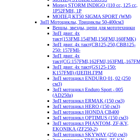
Мопед STORM INDIGO (110 сс, 125 cc,
1P52FMH, 1P
МОПЕД КТ50 SIGMA SPORT (WM)
ЗиП Мотоциклы, Трициклы 50-400см3
Венцы, звезды, цепи для мототехники
ЗиП двиг. 4х
такт(153FMI,154FMI,156FMJ,160FMK)
ЗиП двиг. 4х такт(CB125-250,CBB125-
250: 157FMI-
ЗиП двиг. 4х
такт(CG:157FMI,162FMJ,163FML,167F
ЗиП двиг. 4х такт(GS125-150:
K157FMI) (ЦЕПН.ГРМ
ЗиП мотоцикл ENDURO 01, 02 (250
см3)
ЗиП мотоцикл Enduro Sport - 005
(AD250a)
ЗиП мотоцикл ERMAK (150 см3)
ЗиП мотоцикл HERO (150 см3)
ЗиП мотоцикл HONDA CB400
ЗиП мотоцикл OPTIMUS (150 см3)
ЗиП мотоцикл PHANTOM, ZF-KY,
EKONIKA (ZF250-2)
ЗиП мотоцикл SKYWAY (250 см3)