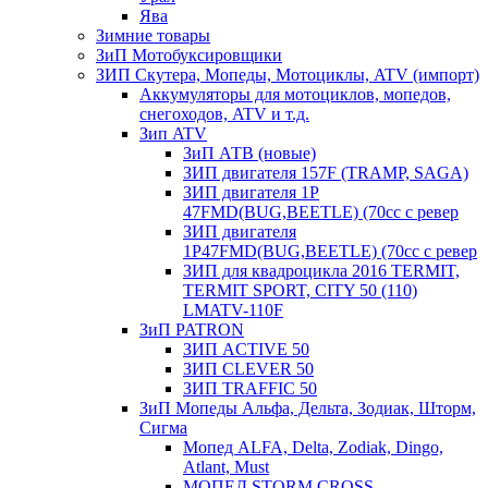
Ява
Зимние товары
ЗиП Мотобуксировщики
ЗИП Скутера, Мопеды, Мотоциклы, ATV (импорт)
Аккумуляторы для мотоциклов, мопедов,
снегоходов, ATV и т.д.
Зип ATV
ЗиП АТВ (новые)
ЗИП двигателя 157F (TRAMP, SAGA)
ЗИП двигателя 1P
47FMD(BUG,BEETLE) (70cc с ревер
ЗИП двигателя
1P47FMD(BUG,BEETLE) (70cc с ревер
ЗИП для квадроцикла 2016 TERMIT,
TERMIT SPORT, CITY 50 (110)
LMATV-110F
ЗиП PATRON
ЗИП ACTIVE 50
ЗИП CLEVER 50
ЗИП TRAFFIC 50
ЗиП Мопеды Альфа, Дельта, Зодиак, Шторм,
Сигма
Мопед ALFA, Delta, Zodiak, Dingo,
Atlant, Must
МОПЕД STORM CROSS