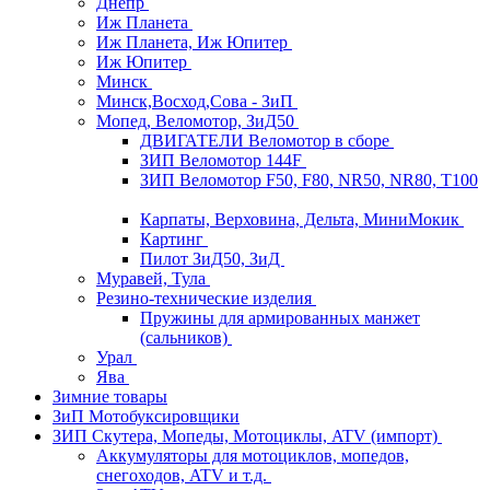
Днепр
Иж Планета
Иж Планета, Иж Юпитер
Иж Юпитер
Минск
Минск,Восход,Сова - ЗиП
Мопед, Веломотор, ЗиД50
ДВИГАТЕЛИ Веломотор в сборе
ЗИП Веломотор 144F
ЗИП Веломотор F50, F80, NR50, NR80, T100
Карпаты, Верховина, Дельта, МиниМокик
Картинг
Пилот ЗиД50, ЗиД
Муравей, Тула
Резино-технические изделия
Пружины для армированных манжет
(сальников)
Урал
Ява
Зимние товары
ЗиП Мотобуксировщики
ЗИП Скутера, Мопеды, Мотоциклы, ATV (импорт)
Аккумуляторы для мотоциклов, мопедов,
снегоходов, ATV и т.д.