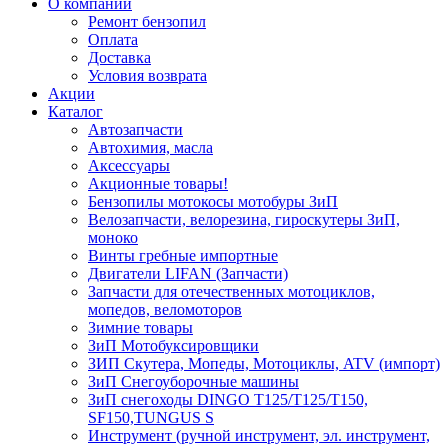
О компании
Ремонт бензопил
Оплата
Доставка
Условия возврата
Акции
Каталог
Автозапчасти
Автохимия, масла
Аксессуары
Акционные товары!
Бензопилы мотокосы мотобуры ЗиП
Велозапчасти, велорезина, гироскутеры ЗиП,
моноко
Винты гребные импортные
Двигатели LIFAN (Запчасти)
Запчасти для отечественных мотоциклов,
мопедов, веломоторов
Зимние товары
ЗиП Мотобуксировщики
ЗИП Скутера, Мопеды, Мотоциклы, ATV (импорт)
ЗиП Снегоуборочные машины
ЗиП снегоходы DINGO T125/T125/T150,
SF150,TUNGUS S
Инструмент (ручной инструмент, эл. инструмент,