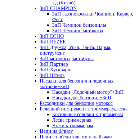
т.д.(Китай)
ЗиП CHAMPION
ЗиП газонокосилки Чемпион, Карвер,
Фест
ЗиП Чемпион бензопилы
ЗиП Чемпион мотокосы
ЗиП ECHO
ЗиП REZER
ЗиП Дружба, Урал, Тайга, Парма,
инструмент
ЗиП мотокосы, мотобуры
ЗиП Партнер
ЗиП Хускварна
ЗиП Штиль
Насадки для бензопил и лодочных
моторов+ЗиП
Насадки "Лодочный мотор"+ЗиП
Насадки для бензопил+ЗиП
Расходники для бензопил,мотокос
Режущий инструмент к триммерам,леска
Косильные головки к триммерам
Леска триммерная
Ножи к триммерам
Цепи на б/пилу
Цепи с победитовыми напайками