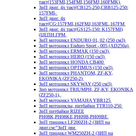
такт(153FMI,154FMI,156FMJ,160FMK)
ЗиП двиг. 4х такт(CB125-250,CBB125-250:
157FMI-
ЗиП двиг. 4х
такт(CG:157FMI,162FMJ,163FML,167FM
ЗиП двиг. 4х такт(GS125-150: K157FMI)
(ЦЕПН.ГРМ
ЗиП мотоцикл ENDURO 01, 02 (250 см3)
ЗиП мотоцикл Enduro Sport - 005 (AD250a)
ЗиП мотоцикл ERMAK (150 см3)
ЗиП мотоцикл HERO (150 см3)
ЗиП мотоцикл HONDA CB400
ЗиП мотоцикл OPTIMUS (150 см3)
ЗиП мотоцикл PHANTOM, ZF-KY,
EKONIKA (ZF250-2)
ЗиП мотоцикл SKYWAY (250 см3)
Зип мотоцикл TRIUMPH, ZF-KY, EKONIKA
(ZF250-1),
ЗиП мотоцикл YAMAHA YBR125
ЗиП мотоциклы, питбайки TTR110-250
ЗиП питбайки RIZEE
PH08K,PH08KE,PH09B,PH09BE
ЗиП трицикл LF200ZH-2 (ЗИП на
двиг.см:"ЗиП дви
ЗиП трицикл WM250ZH-2 (ЗИП на