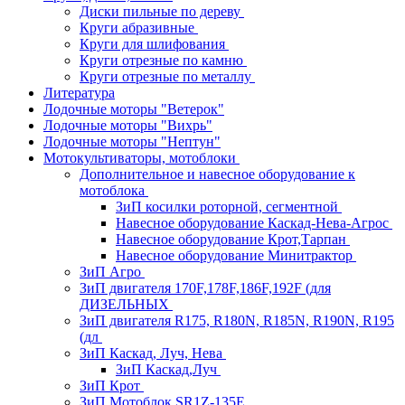
Диски пильные по дереву
Круги абразивные
Круги для шлифования
Круги отрезные по камню
Круги отрезные по металлу
Литература
Лодочные моторы "Ветерок"
Лодочные моторы "Вихрь"
Лодочные моторы "Нептун"
Мотокультиваторы, мотоблоки
Дополнительное и навесное оборудование к
мотоблока
ЗиП косилки роторной, сегментной
Навесное оборудование Каскад-Нева-Агрос
Навесное оборудование Крот,Тарпан
Навесное оборудование Минитрактор
ЗиП Агро
ЗиП двигателя 170F,178F,186F,192F (для
ДИЗЕЛЬНЫХ
ЗиП двигателя R175, R180N, R185N, R190N, R195
(дл
ЗиП Каскад, Луч, Нева
ЗиП Каскад,Луч
ЗиП Крот
ЗиП Мотоблок SR1Z-135E