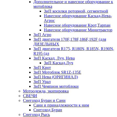
Дополнительное и навесное оборудование к
мотоблока
ЗиП косилки роторной, сегментной
Навесное оборудование Каскад-Нева-
Агрос
Навесное оборудование Крот,Тарпан
Навесное оборудование Минитрактор
ЗиП Агро
ЗиП двигателя 170F,178F,186F,192F (для
ДИЗЕЛЬНЫХ
ЗиП двигателя R175, R180N, R185N, R190N,
R195 (дл
ЗиП Каскад, Луч, Нева
ЗиП Каскад,Луч
ЗиП Крот
ЗиП Мотоблок SR1Z-135E
ЗиП Нева (ОРИГИНАЛ)
ЗиП Урал
ЗиП Чемпион мотоблоки
Мотоодежда, экипировка
СВЕЧИ
Снегоход Буран и Сани
Сани и принадлежности к ним
Снегоход Буран
Снегоход Рысь