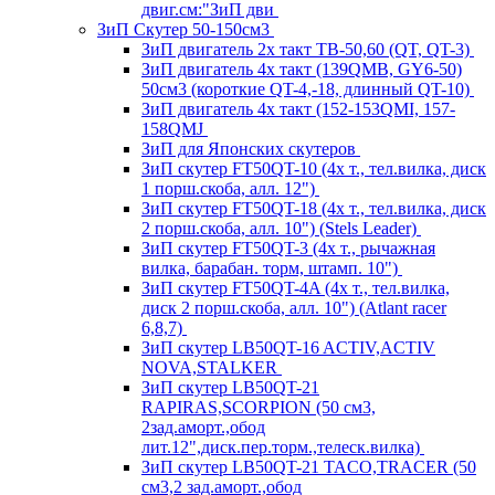
двиг.см:"ЗиП дви
ЗиП Скутер 50-150см3
ЗиП двигатель 2х такт ТВ-50,60 (QT, QT-3)
ЗиП двигатель 4х такт (139QMB, GY6-50)
50см3 (короткие QT-4,-18, длинный QT-10)
ЗиП двигатель 4х такт (152-153QMI, 157-
158QMJ
ЗиП для Японских скутеров
ЗиП скутер FT50QT-10 (4х т., тел.вилка, диск
1 порш.скоба, алл. 12")
ЗиП скутер FT50QT-18 (4х т., тел.вилка, диск
2 порш.скоба, алл. 10") (Stels Leader)
ЗиП скутер FT50QT-3 (4х т., рычажная
вилка, барабан. торм, штамп. 10")
ЗиП скутер FT50QT-4A (4х т., тел.вилка,
диск 2 порш.скоба, алл. 10") (Atlant racer
6,8,7)
ЗиП скутер LB50QT-16 ACTIV,ACTIV
NOVA,STALKER
ЗиП скутер LB50QT-21
RAPIRAS,SCORPION (50 см3,
2зад.аморт.,обод
лит.12",диск.пер.торм.,телеск.вилка)
ЗиП скутер LB50QT-21 TACO,TRACER (50
см3,2 зад.аморт.,обод