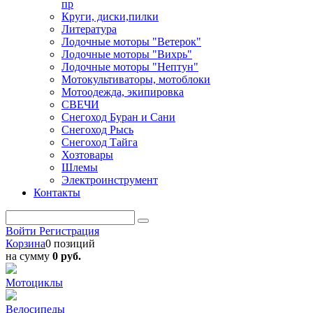
пр
Круги, диски,пилки
Литература
Лодочные моторы "Ветерок"
Лодочные моторы "Вихрь"
Лодочные моторы "Нептун"
Мотокультиваторы, мотоблоки
Мотоодежда, экипировка
СВЕЧИ
Снегоход Буран и Сани
Снегоход Рысь
Снегоход Тайга
Хозтовары
Шлемы
Электроинструмент
Контакты
Войти
Регистрация
Корзина
0 позиций
на сумму
0 руб.
Мотоциклы
Велосипеды