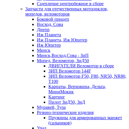
Сцепление центробежное в сборе
Запчасти для отечественных мотоциклов,
мопедов, веломоторов
Боковой прицеп
Восход, Сова
Днепр
Иж Планета
Иж Планета, Иж Юпитер
Иж Юпитер
Минск
Минск,Восход,Сова - ЗиП
Мопед, Веломотор, ЗиД50
ДВИГАТЕЛИ Веломотор в сборе
ЗИП Веломотор 144F
ЗИП Веломотор F50, F80, NR50, NR80,
T100
Карпаты, Верховина, Дельта,
МиниМокик
Картинг
Пилот ЗиД50, ЗиД
Муравей, Тула
Резино-технические изделия
Пружины для армированных манжет
(сальников)
Урал