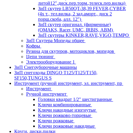
литой12",диск.пер.торм.,телеск.пер.вилка)
ЗиП скутер LB50QT-38,39 FEVER,CYBER
(4х т., тел.вилка, 2 зад.аморт., диск 2
порш.скоба, алл. 12")
ЗиП скутер оригинал. (фирменные)
(OMAKS, Racer, UMC, IRBIS, АВМ)
ЗиП скутеры KINKER,RAVE,VIGO,TEMPO
ЗиП Скутера Мопеды общее
Кофры
Резина для скутеров, мотоциклов, мопедов
Цепи тюнинг
Электрооборудование 1
ЗиП Снегоуборочные машины
ЗиП снегоходы DINGO T125/T125/T150,
SF150,TUNGUS S
Инструмент (ручной инструмент, эл. инструмент, пр
Инструмент
Ручной инструмент
Головки квадрат 1/2" шестигранные
Ключи комбинированные
Ключи накидные изогнутые
Ключи рожково-торцевые
Ключи рожковые
Ключи рожковые накидные
Круги, диски,пилки