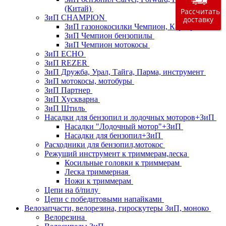
(Китай)
Рассчитать
ЗиП CHAMPION
доставку
ЗиП газонокосилки Чемпион, Карвер, Фест
ЗиП Чемпион бензопилы
ЗиП Чемпион мотокосы
ЗиП ECHO
ЗиП REZER
ЗиП Дружба, Урал, Тайга, Парма, инструмент
ЗиП мотокосы, мотобуры
ЗиП Партнер
ЗиП Хускварна
ЗиП Штиль
Насадки для бензопил и лодочных моторов+ЗиП
Насадки "Лодочный мотор"+ЗиП
Насадки для бензопил+ЗиП
Расходники для бензопил,мотокос
Режущий инструмент к триммерам,леска
Косильные головки к триммерам
Леска триммерная
Ножи к триммерам
Цепи на б/пилу
Цепи с победитовыми напайками
Велозапчасти, велорезина, гироскутеры ЗиП, моноко
Велорезина