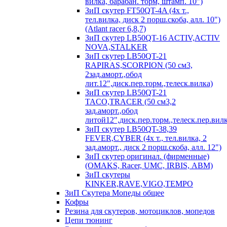
вилка, барабан. торм, штамп. 10")
ЗиП скутер FT50QT-4A (4х т.,
тел.вилка, диск 2 порш.скоба, алл. 10")
(Atlant racer 6,8,7)
ЗиП скутер LB50QT-16 ACTIV,ACTIV
NOVA,STALKER
ЗиП скутер LB50QT-21
RAPIRAS,SCORPION (50 см3,
2зад.аморт.,обод
лит.12",диск.пер.торм.,телеск.вилка)
ЗиП скутер LB50QT-21
TACO,TRACER (50 см3,2
зад.аморт.,обод
литой12",диск.пер.торм.,телеск.пер.вилк
ЗиП скутер LB50QT-38,39
FEVER,CYBER (4х т., тел.вилка, 2
зад.аморт., диск 2 порш.скоба, алл. 12")
ЗиП скутер оригинал. (фирменные)
(OMAKS, Racer, UMC, IRBIS, АВМ)
ЗиП скутеры
KINKER,RAVE,VIGO,TEMPO
ЗиП Скутера Мопеды общее
Кофры
Резина для скутеров, мотоциклов, мопедов
Цепи тюнинг