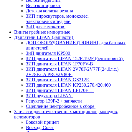
Велосипеды ЗиП
Велоэкипировка
Детская коляска резина
ЗИП гироскутеров, моноколёс,
электровелосипед,эле
ЗиП для самокатов
Винты гребные импортные
Двигатели LIFAN (Запчасти)
ДОП ОБОРУДОВАНИЕ (ТЮНИНГ, для базовых
двигателей
ЗиП двигателя KP500
ЗИП двигателя LIFAN 152F-192F (бензиновый)
ЗИП двигателя LIFAN 1P70FV-B
ЗИП двигателя LIFAN 2V78F/2V77F(24,0л.с.)
2V78F2-A PRO/2V80F
ЗИП двигателя LIFAN GS212E
ЗИП двигателя LIFAN KP230,270,420,460
ЗИП двигателя LIFAN LF170F-T
ЗИП редуктора LIFAN
Редуктор 139F-2 + запчасти
Сцепление центробежное в сборе
Запчасти для отечественных мотоциклов, мопедов,
веломоторов
Боковой прицеп
Восход, Сова