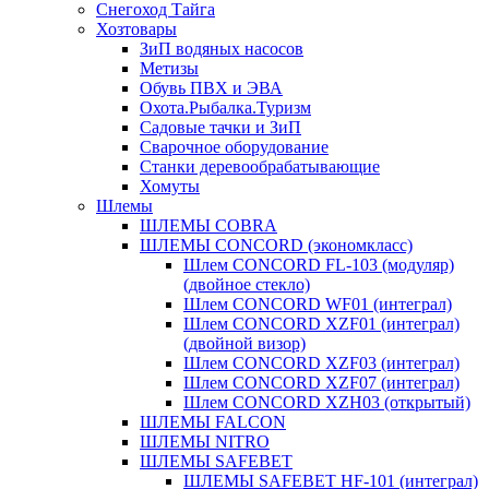
Снегоход Тайга
Хозтовары
ЗиП водяных насосов
Метизы
Обувь ПВХ и ЭВА
Охота.Рыбалка.Туризм
Садовые тачки и ЗиП
Сварочное оборудование
Станки деревообрабатывающие
Хомуты
Шлемы
ШЛЕМЫ COBRA
ШЛЕМЫ CONCORD (экономкласс)
Шлем CONCORD FL-103 (модуляр)
(двойное стекло)
Шлем CONCORD WF01 (интеграл)
Шлем CONCORD XZF01 (интеграл)
(двойной визор)
Шлем CONCORD XZF03 (интеграл)
Шлем CONCORD XZF07 (интеграл)
Шлем CONCORD XZH03 (открытый)
ШЛЕМЫ FALCON
ШЛЕМЫ NITRO
ШЛЕМЫ SAFEBET
ШЛЕМЫ SAFEBET HF-101 (интеграл)