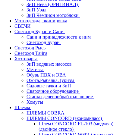
ЗиП Нева (ОРИГИНАЛ)
ЗиП Урал
ЗиП Чемпион мотоблоки
Мотоодежда, экипировка
СВЕЧИ
Снегоход Буран и Сани
Сани и принадлежности к ним
Снегоход Буран
Снегоход Рысь
Снегоход Тайга
Хозтовары
ЗиП водяных насосов
Метизы
Обувь ПВХ и ЭВА
Охота.Рыбалка.Туризм
Садовые тачки и ЗиП
Сварочное оборудование
Станки деревообрабатывающие
Хомуты
Шлемы
ШЛЕМЫ COBRA
ШЛЕМЫ CONCORD (экономкласс)
Шлем CONCORD FL-103 (модуляр)
(двойное стекло)
Шлем CONCORD WF01 (интеграл)