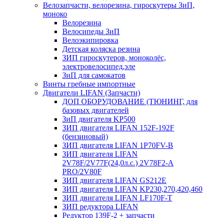
Велозапчасти, велорезина, гироскутеры ЗиП,
моноко
Велорезина
Велосипеды ЗиП
Велоэкипировка
Детская коляска резина
ЗИП гироскутеров, моноколёс,
электровелосипед,эле
ЗиП для самокатов
Винты гребные импортные
Двигатели LIFAN (Запчасти)
ДОП ОБОРУДОВАНИЕ (ТЮНИНГ, для
базовых двигателей
ЗиП двигателя KP500
ЗИП двигателя LIFAN 152F-192F
(бензиновый)
ЗИП двигателя LIFAN 1P70FV-B
ЗИП двигателя LIFAN
2V78F/2V77F(24,0л.с.) 2V78F2-A
PRO/2V80F
ЗИП двигателя LIFAN GS212E
ЗИП двигателя LIFAN KP230,270,420,460
ЗИП двигателя LIFAN LF170F-T
ЗИП редуктора LIFAN
Редуктор 139F-2 + запчасти