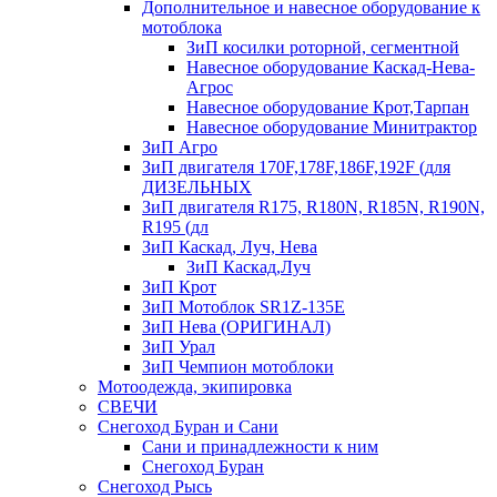
Дополнительное и навесное оборудование к
мотоблока
ЗиП косилки роторной, сегментной
Навесное оборудование Каскад-Нева-
Агрос
Навесное оборудование Крот,Тарпан
Навесное оборудование Минитрактор
ЗиП Агро
ЗиП двигателя 170F,178F,186F,192F (для
ДИЗЕЛЬНЫХ
ЗиП двигателя R175, R180N, R185N, R190N,
R195 (дл
ЗиП Каскад, Луч, Нева
ЗиП Каскад,Луч
ЗиП Крот
ЗиП Мотоблок SR1Z-135E
ЗиП Нева (ОРИГИНАЛ)
ЗиП Урал
ЗиП Чемпион мотоблоки
Мотоодежда, экипировка
СВЕЧИ
Снегоход Буран и Сани
Сани и принадлежности к ним
Снегоход Буран
Снегоход Рысь