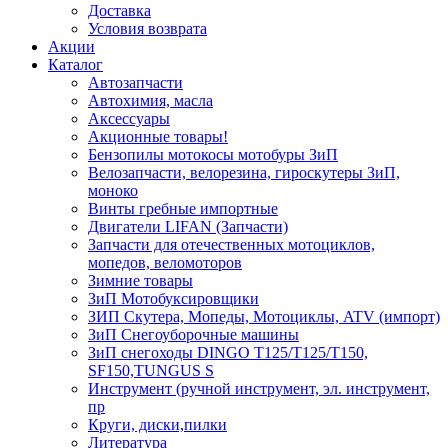
Доставка
Условия возврата
Акции
Каталог
Автозапчасти
Автохимия, масла
Аксессуары
Акционные товары!
Бензопилы мотокосы мотобуры ЗиП
Велозапчасти, велорезина, гироскутеры ЗиП,
моноко
Винты гребные импортные
Двигатели LIFAN (Запчасти)
Запчасти для отечественных мотоциклов,
мопедов, веломоторов
Зимние товары
ЗиП Мотобуксировщики
ЗИП Скутера, Мопеды, Мотоциклы, ATV (импорт)
ЗиП Снегоуборочные машины
ЗиП снегоходы DINGO T125/T125/T150,
SF150,TUNGUS S
Инструмент (ручной инструмент, эл. инструмент,
пр
Круги, диски,пилки
Литература