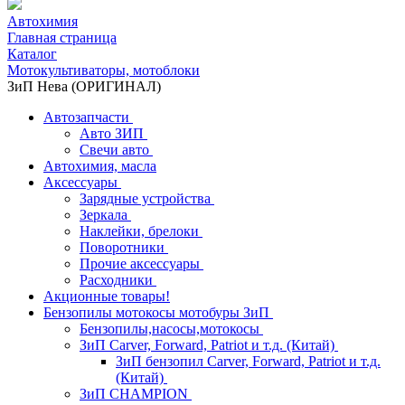
Автохимия
Главная страница
Каталог
Мотокультиваторы, мотоблоки
ЗиП Нева (ОРИГИНАЛ)
Автозапчасти
Авто ЗИП
Свечи авто
Автохимия, масла
Аксессуары
Зарядные устройства
Зеркала
Наклейки, брелоки
Поворотники
Прочие аксессуары
Расходники
Акционные товары!
Бензопилы мотокосы мотобуры ЗиП
Бензопилы,насосы,мотокосы
ЗиП Carver, Forward, Patriot и т.д. (Китай)
ЗиП бензопил Carver, Forward, Patriot и т.д.
(Китай)
ЗиП CHAMPION