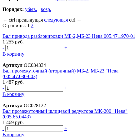
Порядок:
убыв.
|
возр.
←
ctrl
предыдущая
следующая
ctrl
→
Страницы:
1
2
Вал привода разблокировки МБ-2,МБ-23 Нева 005.47.1970-01
1 255 руб.
-
+
В корзину
Артикул
ОС034334
Вал промежуточный (вторичный) МБ-2, МБ-23 "Нева"
(005.47.0309-03)
1 487 руб.
-
+
В корзину
Артикул
ОС028122
Вал промежуточный шлицевой редуктора МК-200 "Нева"
(005.65.0443)
1 469 руб.
-
+
В корзину