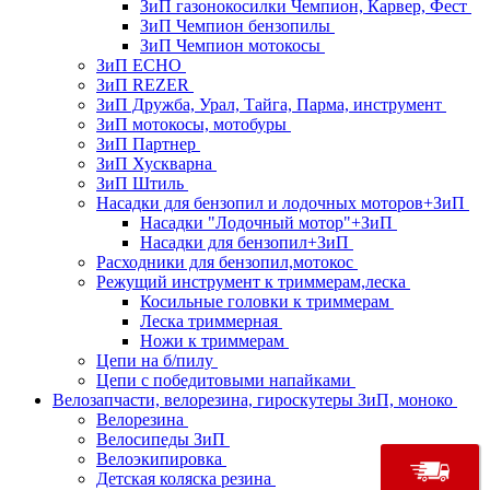
ЗиП газонокосилки Чемпион, Карвер, Фест
ЗиП Чемпион бензопилы
ЗиП Чемпион мотокосы
ЗиП ECHO
ЗиП REZER
ЗиП Дружба, Урал, Тайга, Парма, инструмент
ЗиП мотокосы, мотобуры
ЗиП Партнер
ЗиП Хускварна
ЗиП Штиль
Насадки для бензопил и лодочных моторов+ЗиП
Насадки "Лодочный мотор"+ЗиП
Насадки для бензопил+ЗиП
Расходники для бензопил,мотокос
Режущий инструмент к триммерам,леска
Косильные головки к триммерам
Леска триммерная
Ножи к триммерам
Цепи на б/пилу
Цепи с победитовыми напайками
Велозапчасти, велорезина, гироскутеры ЗиП, моноко
Велорезина
Велосипеды ЗиП
Велоэкипировка
Детская коляска резина