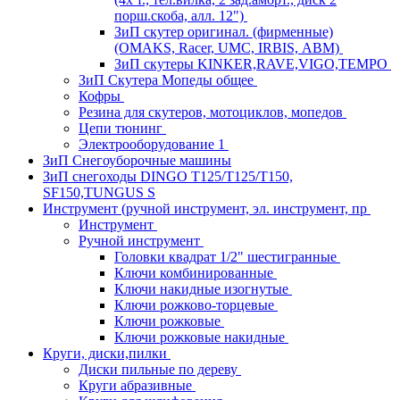
порш.скоба, алл. 12")
ЗиП скутер оригинал. (фирменные)
(OMAKS, Racer, UMC, IRBIS, АВМ)
ЗиП скутеры KINKER,RAVE,VIGO,TEMPO
ЗиП Скутера Мопеды общее
Кофры
Резина для скутеров, мотоциклов, мопедов
Цепи тюнинг
Электрооборудование 1
ЗиП Снегоуборочные машины
ЗиП снегоходы DINGO T125/T125/T150,
SF150,TUNGUS S
Инструмент (ручной инструмент, эл. инструмент, пр
Инструмент
Ручной инструмент
Головки квадрат 1/2" шестигранные
Ключи комбинированные
Ключи накидные изогнутые
Ключи рожково-торцевые
Ключи рожковые
Ключи рожковые накидные
Круги, диски,пилки
Диски пильные по дереву
Круги абразивные