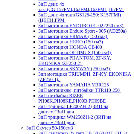
ЗиП двиг. 4х
такт(CG:157FMI,162FMJ,163FML,167FM
ЗиП двиг. 4х такт(GS125-150: K157FMI)
(ЦЕПН.ГРМ
ЗиП мотоцикл ENDURO 01, 02 (250 см3)
ЗиП мотоцикл Enduro Sport - 005 (AD250a)
ЗиП мотоцикл ERMAK (150 см3)
ЗиП мотоцикл HERO (150 см3)
ЗиП мотоцикл HONDA CB400
ЗиП мотоцикл OPTIMUS (150 см3)
ЗиП мотоцикл PHANTOM, ZF-KY,
EKONIKA (ZF250-2)
ЗиП мотоцикл SKYWAY (250 см3)
Зип мотоцикл TRIUMPH, ZF-KY, EKONIKA
(ZF250-1),
ЗиП мотоцикл YAMAHA YBR125
ЗиП мотоциклы, питбайки TTR110-250
ЗиП питбайки RIZEE
PH08K,PH08KE,PH09B,PH09BE
ЗиП трицикл LF200ZH-2 (ЗИП на
двиг.см:"ЗиП дви
ЗиП трицикл WM250ZH-2 (ЗИП на
двиг.см:"ЗиП дви
ЗиП Скутер 50-150см3
ЗиП двигатель 2х такт ТВ-50,60 (QT, QT-3)