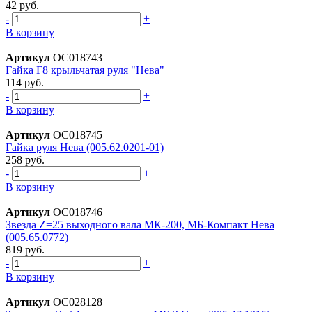
42 руб.
-
+
В корзину
Артикул
ОС018743
Гайка Г8 крыльчатая руля "Нева"
114 руб.
-
+
В корзину
Артикул
ОС018745
Гайка руля Нева (005.62.0201-01)
258 руб.
-
+
В корзину
Артикул
ОС018746
Звездa Z=25 выходного вaлa МК-200, МБ-Компaкт Невa
(005.65.0772)
819 руб.
-
+
В корзину
Артикул
ОС028128