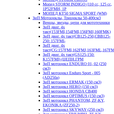
Мопед STORM INDIGO (110 сс, 125 cc,
1P52FMH, 1P
МОПЕД КТ50 SIGMA SPORT (WM)
ЗиП Мотоциклы, Трициклы 50-400см3
Венцы, звезды, цепи для мототехники
ЗиП двиг. 4х
такт(153FMI,154FMI,156FMJ,160FMK)
ЗиП двиг. 4х такт(CB125-250,CBB125-
250: 157FMI-
ЗиП двиг. 4х
такт(CG:157FMI,162FMJ,163FML,167F
ЗиП двиг. 4х такт(GS125-150:
K157FMI) (ЦЕПН.ГРМ
ЗиП мотоцикл ENDURO 01, 02 (250
см3)
ЗиП мотоцикл Enduro Sport - 005
(AD250a)
ЗиП мотоцикл ERMAK (150 см3)
ЗиП мотоцикл HERO (150 см3)
ЗиП мотоцикл HONDA CB400
ЗиП мотоцикл OPTIMUS (150 см3)
ЗиП мотоцикл PHANTOM, ZF-KY,
EKONIKA (ZF250-2)
ЗиП мотоцикл SKYWAY (250 см3)