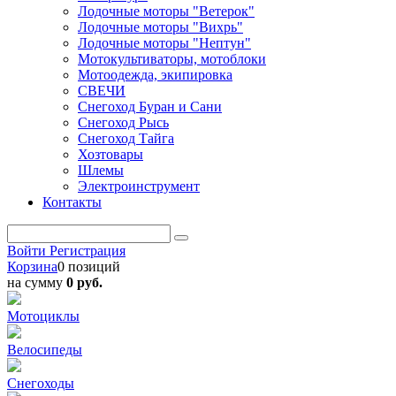
Лодочные моторы "Ветерок"
Лодочные моторы "Вихрь"
Лодочные моторы "Нептун"
Мотокультиваторы, мотоблоки
Мотоодежда, экипировка
СВЕЧИ
Снегоход Буран и Сани
Снегоход Рысь
Снегоход Тайга
Хозтовары
Шлемы
Электроинструмент
Контакты
Войти
Регистрация
Корзина
0 позиций
на сумму
0 руб.
Мотоциклы
Велосипеды
Снегоходы