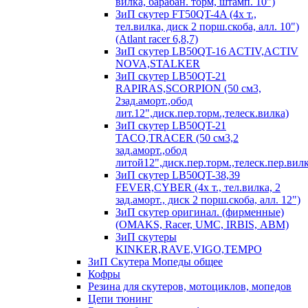
вилка, барабан. торм, штамп. 10")
ЗиП скутер FT50QT-4A (4х т.,
тел.вилка, диск 2 порш.скоба, алл. 10")
(Atlant racer 6,8,7)
ЗиП скутер LB50QT-16 ACTIV,ACTIV
NOVA,STALKER
ЗиП скутер LB50QT-21
RAPIRAS,SCORPION (50 см3,
2зад.аморт.,обод
лит.12",диск.пер.торм.,телеск.вилка)
ЗиП скутер LB50QT-21
TACO,TRACER (50 см3,2
зад.аморт.,обод
литой12",диск.пер.торм.,телеск.пер.вилк
ЗиП скутер LB50QT-38,39
FEVER,CYBER (4х т., тел.вилка, 2
зад.аморт., диск 2 порш.скоба, алл. 12")
ЗиП скутер оригинал. (фирменные)
(OMAKS, Racer, UMC, IRBIS, АВМ)
ЗиП скутеры
KINKER,RAVE,VIGO,TEMPO
ЗиП Скутера Мопеды общее
Кофры
Резина для скутеров, мотоциклов, мопедов
Цепи тюнинг