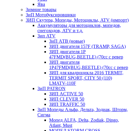
Ява
Зимние товары
ЗиП Мотобуксировщики
ЗИП Скутера, Мопеды, Мотоциклы, ATV (импорт)
Аккумуляторы для мотоциклов, мопедов,
снегоходов, ATV и т.д.
Зип ATV
ЗиП АТВ (новые)
ЗИП двигателя 157F (TRAMP, SAGA)
ЗИП двигателя 1P
47FMD(BUG,BEETLE) (70cc с ревер
ЗИП двигателя
1P47FMD(BUG,BEETLE) (70cc с ревер
ЗИП для квадроцикла 2016 TERMIT,
TERMIT SPORT, CITY 50 (110)
LMATV-110F
ЗиП PATRON
ЗИП ACTIVE 50
ЗИП CLEVER 50
ЗИП TRAFFIC 50
ЗиП Мопеды Альфа, Дельта, Зодиак, Шторм,
Сигма
Мопед ALFA, Delta, Zodiak, Dingo,
Atlant, Must
МОПЕД STORM CROSS