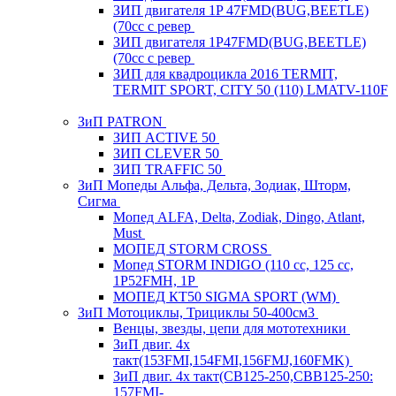
ЗИП двигателя 1P 47FMD(BUG,BEETLE)
(70cc с ревер
ЗИП двигателя 1P47FMD(BUG,BEETLE)
(70cc с ревер
ЗИП для квадроцикла 2016 TERMIT,
TERMIT SPORT, CITY 50 (110) LMATV-110F
ЗиП PATRON
ЗИП ACTIVE 50
ЗИП CLEVER 50
ЗИП TRAFFIC 50
ЗиП Мопеды Альфа, Дельта, Зодиак, Шторм,
Сигма
Мопед ALFA, Delta, Zodiak, Dingo, Atlant,
Must
МОПЕД STORM CROSS
Мопед STORM INDIGO (110 сс, 125 cc,
1P52FMH, 1P
МОПЕД КТ50 SIGMA SPORT (WM)
ЗиП Мотоциклы, Трициклы 50-400см3
Венцы, звезды, цепи для мототехники
ЗиП двиг. 4х
такт(153FMI,154FMI,156FMJ,160FMK)
ЗиП двиг. 4х такт(CB125-250,CBB125-250:
157FMI-