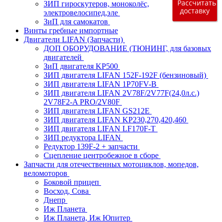
Рассчитать
ЗИП гироскутеров, моноколёс,
доставку
электровелосипед,эле
ЗиП для самокатов
Винты гребные импортные
Двигатели LIFAN (Запчасти)
ДОП ОБОРУДОВАНИЕ (ТЮНИНГ, для базовых
двигателей
ЗиП двигателя KP500
ЗИП двигателя LIFAN 152F-192F (бензиновый)
ЗИП двигателя LIFAN 1P70FV-B
ЗИП двигателя LIFAN 2V78F/2V77F(24,0л.с.)
2V78F2-A PRO/2V80F
ЗИП двигателя LIFAN GS212E
ЗИП двигателя LIFAN KP230,270,420,460
ЗИП двигателя LIFAN LF170F-T
ЗИП редуктора LIFAN
Редуктор 139F-2 + запчасти
Сцепление центробежное в сборе
Запчасти для отечественных мотоциклов, мопедов,
веломоторов
Боковой прицеп
Восход, Сова
Днепр
Иж Планета
Иж Планета, Иж Юпитер