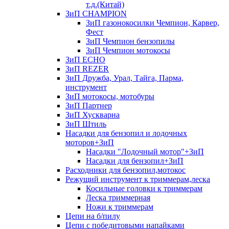
т.д.(Китай)
ЗиП CHAMPION
ЗиП газонокосилки Чемпион, Карвер,
Фест
ЗиП Чемпион бензопилы
ЗиП Чемпион мотокосы
ЗиП ECHO
ЗиП REZER
ЗиП Дружба, Урал, Тайга, Парма,
инструмент
ЗиП мотокосы, мотобуры
ЗиП Партнер
ЗиП Хускварна
ЗиП Штиль
Насадки для бензопил и лодочных
моторов+ЗиП
Насадки "Лодочный мотор"+ЗиП
Насадки для бензопил+ЗиП
Расходники для бензопил,мотокос
Режущий инструмент к триммерам,леска
Косильные головки к триммерам
Леска триммерная
Ножи к триммерам
Цепи на б/пилу
Цепи с победитовыми напайками