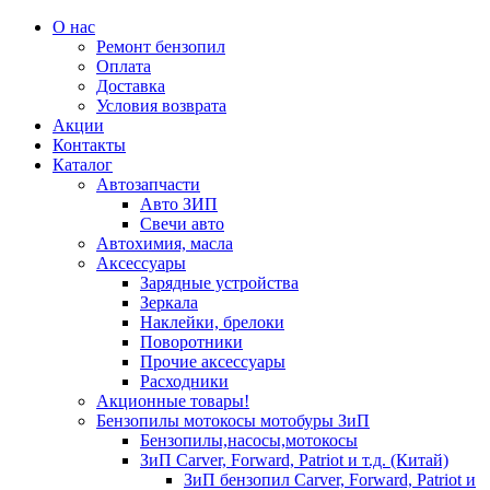
О нас
Ремонт бензопил
Оплата
Доставка
Условия возврата
Акции
Контакты
Каталог
Автозапчасти
Авто ЗИП
Свечи авто
Автохимия, масла
Аксессуары
Зарядные устройства
Зеркала
Наклейки, брелоки
Поворотники
Прочие аксессуары
Расходники
Акционные товары!
Бензопилы мотокосы мотобуры ЗиП
Бензопилы,насосы,мотокосы
ЗиП Carver, Forward, Patriot и т.д. (Китай)
ЗиП бензопил Carver, Forward, Patriot и