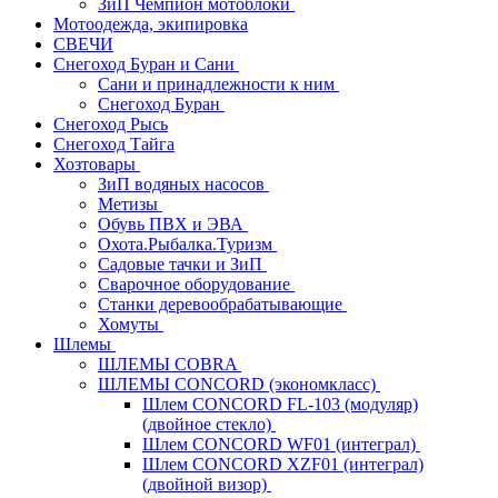
ЗиП Чемпион мотоблоки
Мотоодежда, экипировка
СВЕЧИ
Снегоход Буран и Сани
Сани и принадлежности к ним
Снегоход Буран
Снегоход Рысь
Снегоход Тайга
Хозтовары
ЗиП водяных насосов
Метизы
Обувь ПВХ и ЭВА
Охота.Рыбалка.Туризм
Садовые тачки и ЗиП
Сварочное оборудование
Станки деревообрабатывающие
Хомуты
Шлемы
ШЛЕМЫ COBRA
ШЛЕМЫ CONCORD (экономкласс)
Шлем CONCORD FL-103 (модуляр)
(двойное стекло)
Шлем CONCORD WF01 (интеграл)
Шлем CONCORD XZF01 (интеграл)
(двойной визор)