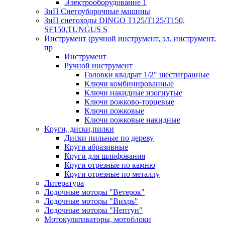
Электрооборудование 1
ЗиП Снегоуборочные машины
ЗиП снегоходы DINGO T125/T125/T150,
SF150,TUNGUS S
Инструмент (ручной инструмент, эл. инструмент,
пр
Инструмент
Ручной инструмент
Головки квадрат 1/2" шестигранные
Ключи комбинированные
Ключи накидные изогнутые
Ключи рожково-торцевые
Ключи рожковые
Ключи рожковые накидные
Круги, диски,пилки
Диски пильные по дереву
Круги абразивные
Круги для шлифования
Круги отрезные по камню
Круги отрезные по металлу
Литература
Лодочные моторы "Ветерок"
Лодочные моторы "Вихрь"
Лодочные моторы "Нептун"
Мотокультиваторы, мотоблоки