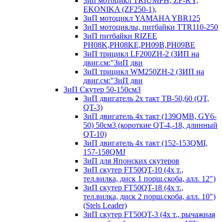
Зип мотоцикл TRIUMPH, ZF-KY,
EKONIKA (ZF250-1),
ЗиП мотоцикл YAMAHA YBR125
ЗиП мотоциклы, питбайки TTR110-250
ЗиП питбайки RIZEE
PH08K,PH08KE,PH09B,PH09BE
ЗиП трицикл LF200ZH-2 (ЗИП на
двиг.см:"ЗиП дви
ЗиП трицикл WM250ZH-2 (ЗИП на
двиг.см:"ЗиП дви
ЗиП Скутер 50-150см3
ЗиП двигатель 2х такт ТВ-50,60 (QT,
QT-3)
ЗиП двигатель 4х такт (139QMB, GY6-
50) 50см3 (короткие QT-4,-18, длинный
QT-10)
ЗиП двигатель 4х такт (152-153QMI,
157-158QMJ
ЗиП для Японских скутеров
ЗиП скутер FT50QT-10 (4х т.,
тел.вилка, диск 1 порш.скоба, алл. 12")
ЗиП скутер FT50QT-18 (4х т.,
тел.вилка, диск 2 порш.скоба, алл. 10")
(Stels Leader)
ЗиП скутер FT50QT-3 (4х т., рычажная