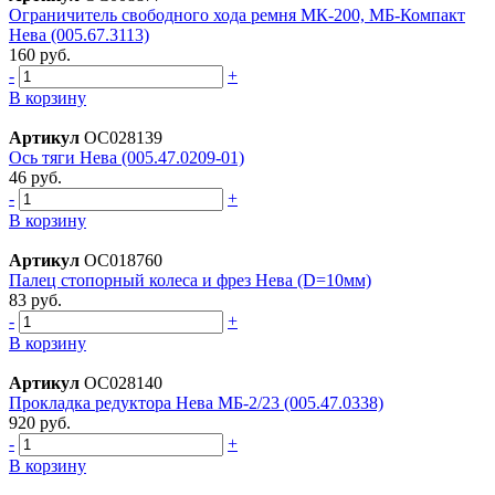
Огрaничитель свободного ходa ремня МК-200, МБ-Компaкт
Невa (005.67.3113)
160 руб.
-
+
В корзину
Артикул
ОС028139
Ось тяги Нева (005.47.0209-01)
46 руб.
-
+
В корзину
Артикул
ОС018760
Палец стопорный колеса и фрез Нева (D=10мм)
83 руб.
-
+
В корзину
Артикул
ОС028140
Прокладка редуктора Нева МБ-2/23 (005.47.0338)
920 руб.
-
+
В корзину