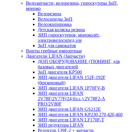
Велозапчасти, велорезина, гироскутеры ЗиП,
моноко
Велорезина
Велосипеды ЗиП
Велоэкипировка
Детская коляска резина
ЗИП гироскутеров, моноколёс,
электровелосипед,эле
ЗиП для самокатов
Винты гребные импортные
Двигатели LIFAN (Запчасти)
ДОП ОБОРУДОВАНИЕ (ТЮНИНГ, для
базовых двигателей
ЗиП двигателя KP500
ЗИП двигателя LIFAN 152F-192F
(бензиновый)
ЗИП двигателя LIFAN 1P70FV-B
ЗИП двигателя LIFAN
2V78F/2V77F(24,0л.с.) 2V78F2-A
PRO/2V80F
ЗИП двигателя LIFAN GS212E
ЗИП двигателя LIFAN KP230,270,420,460
ЗИП двигателя LIFAN LF170F-T
ЗИП редуктора LIFAN
Редуктор 139F-2 + запчасти