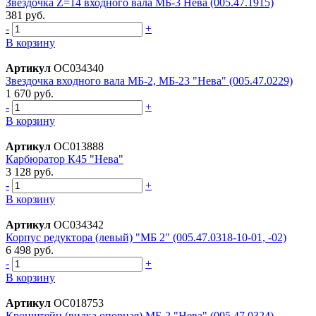
Звездочка Z=14 входного вала МБ-3 Нева (005.47.1915)
381 руб.
-
+
В корзину
Артикул
ОС034340
Звездочка входного вала МБ-2, МБ-23 "Нева" (005.47.0229)
1 670 руб.
-
+
В корзину
Артикул
ОС013888
Карбюратор К45 "Нева"
3 128 руб.
-
+
В корзину
Артикул
ОС034342
Корпус редукторa (левый) "МБ 2" (005.47.0318-10-01, -02)
6 498 руб.
-
+
В корзину
Артикул
ОС018753
Кронштейн (вилка опорная) МБ-2 "Нева" (005.47.0324)