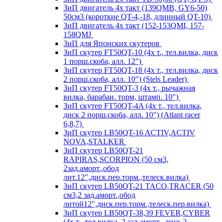
ЗиП двигатель 4х такт (139QMB, GY6-50)
50см3 (короткие QT-4,-18, длинный QT-10)
ЗиП двигатель 4х такт (152-153QMI, 157-
158QMJ
ЗиП для Японских скутеров
ЗиП скутер FT50QT-10 (4х т., тел.вилка, диск
1 порш.скоба, алл. 12")
ЗиП скутер FT50QT-18 (4х т., тел.вилка, диск
2 порш.скоба, алл. 10") (Stels Leader)
ЗиП скутер FT50QT-3 (4х т., рычажная
вилка, барабан. торм, штамп. 10")
ЗиП скутер FT50QT-4A (4х т., тел.вилка,
диск 2 порш.скоба, алл. 10") (Atlant racer
6,8,7)
ЗиП скутер LB50QT-16 ACTIV,ACTIV
NOVA,STALKER
ЗиП скутер LB50QT-21
RAPIRAS,SCORPION (50 см3,
2зад.аморт.,обод
лит.12",диск.пер.торм.,телеск.вилка)
ЗиП скутер LB50QT-21 TACO,TRACER (50
см3,2 зад.аморт.,обод
литой12",диск.пер.торм.,телеск.пер.вилка)
ЗиП скутер LB50QT-38,39 FEVER,CYBER
(4х т., тел.вилка, 2 зад.аморт., диск 2