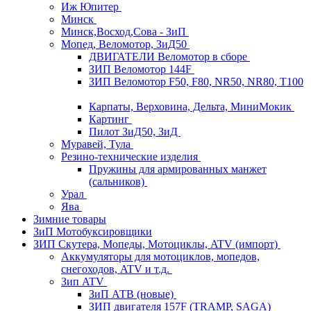
Иж Юпитер
Минск
Минск,Восход,Сова - ЗиП
Мопед, Веломотор, ЗиД50
ДВИГАТЕЛИ Веломотор в сборе
ЗИП Веломотор 144F
ЗИП Веломотор F50, F80, NR50, NR80, T100
Карпаты, Верховина, Дельта, МиниМокик
Картинг
Пилот ЗиД50, ЗиД
Муравей, Тула
Резино-технические изделия
Пружины для армированных манжет
(сальников)
Урал
Ява
Зимние товары
ЗиП Мотобуксировщики
ЗИП Скутера, Мопеды, Мотоциклы, ATV (импорт)
Аккумуляторы для мотоциклов, мопедов,
снегоходов, ATV и т.д.
Зип ATV
ЗиП АТВ (новые)
ЗИП двигателя 157F (TRAMP, SAGA)