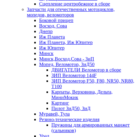
Сцепление центробежное в сборе
Запчасти для отечественных мотоциклов,
мопедов, веломоторов
Боковой прицеп
Восход, Сова
Днепр
Иж Планета
Иж Планета, Иж Юпитер
Иж Юпитер
Минск
Минск,Восход,Сова - ЗиП
Мопед, Веломотор, ЗиД50
ДВИГАТЕЛИ Веломотор в сборе
ЗИП Веломотор 144F
ЗИП Веломотор F50, F80, NR50, NR80,
T100
Карпаты, Верховина, Дельта,
МиниМокик
Картинг
Пилот ЗиД50, ЗиД
Муравей, Тула
Резино-технические изделия
Пружины для армированных манжет
(сальников)
Урал