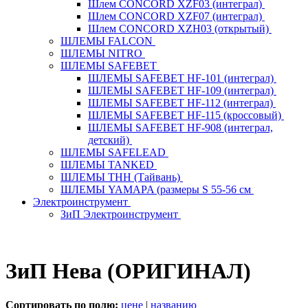
Шлем CONCORD XZF03 (интеграл)
Шлем CONCORD XZF07 (интеграл)
Шлем CONCORD XZH03 (открытый)
ШЛЕМЫ FALCON
ШЛЕМЫ NITRO
ШЛЕМЫ SAFEBET
ШЛЕМЫ SAFEBET HF-101 (интеграл)
ШЛЕМЫ SAFEBET HF-109 (интеграл)
ШЛЕМЫ SAFEBET HF-112 (интеграл)
ШЛЕМЫ SAFEBET HF-115 (кроссовый)
ШЛЕМЫ SAFEBET HF-908 (интеграл,
детский)
ШЛЕМЫ SAFELEAD
ШЛЕМЫ TANKED
ШЛЕМЫ THH (Тайвань)
ШЛЕМЫ YAMAPA (размеры S 55-56 см
Электроинструмент
ЗиП Электроинструмент
ЗиП Нева (ОРИГИНАЛ)
Сортировать по полю:
цене
|
названию