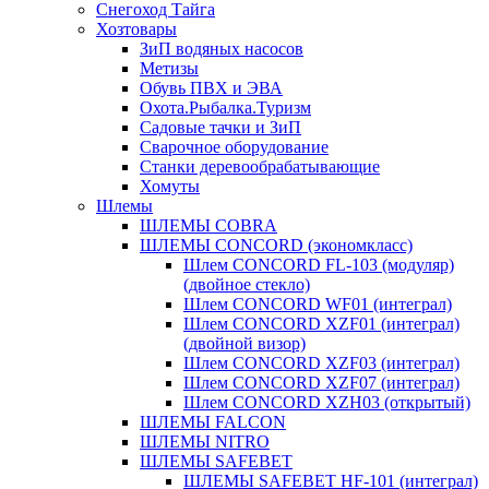
Снегоход Тайга
Хозтовары
ЗиП водяных насосов
Метизы
Обувь ПВХ и ЭВА
Охота.Рыбалка.Туризм
Садовые тачки и ЗиП
Сварочное оборудование
Станки деревообрабатывающие
Хомуты
Шлемы
ШЛЕМЫ COBRA
ШЛЕМЫ CONCORD (экономкласс)
Шлем CONCORD FL-103 (модуляр)
(двойное стекло)
Шлем CONCORD WF01 (интеграл)
Шлем CONCORD XZF01 (интеграл)
(двойной визор)
Шлем CONCORD XZF03 (интеграл)
Шлем CONCORD XZF07 (интеграл)
Шлем CONCORD XZH03 (открытый)
ШЛЕМЫ FALCON
ШЛЕМЫ NITRO
ШЛЕМЫ SAFEBET
ШЛЕМЫ SAFEBET HF-101 (интеграл)