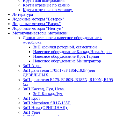
Круги для шлифования
Круги отрезные по камню
Круги отрезные по металлу
Литература
Лодочные моторы "Ветерок"
Лодочные моторы "Вихрь"
Лодочные моторы "Нептун"
Мотокультиваторы, мотоблоки
Дополнительное и навесное оборудование к
мотоблока
ЗиП косилки роторной, сегментной
Навесное оборудование Каскад-Нева-Агрос
Навесное оборудование Крот,Тарпан
Навесное оборудование Минитрактор
ЗиП Агро
ЗиП двигателя 170F,178F,186F,192F (для
ДИЗЕЛЬНЫХ
ЗиП двигателя R175, R180N, R185N, R190N, R195
(дл
ЗиП Каскад, Луч, Нева
ЗиП Каскад,Луч
ЗиП Крот
ЗиП Мотоблок SR1Z-135E
ЗиП Нева (ОРИГИНАЛ)
ЗиП Урал