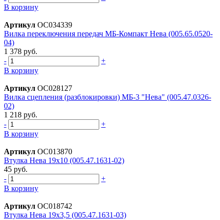
В корзину
Артикул
ОС034339
Вилка переключения передач МБ-Компакт Нева (005.65.0520-
04)
1 378 руб.
-
+
В корзину
Артикул
ОС028127
Вилка сцепления (разблокировки) МБ-3 "Нева" (005.47.0326-
02)
1 218 руб.
-
+
В корзину
Артикул
ОС013870
Втулка Нева 19х10 (005.47.1631-02)
45 руб.
-
+
В корзину
Артикул
ОС018742
Втулка Нева 19х3,5 (005.47.1631-03)