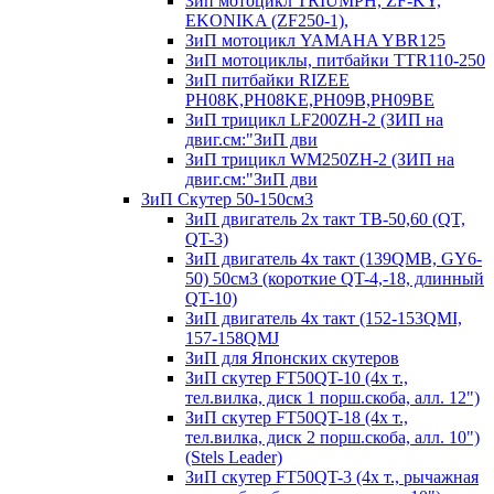
Зип мотоцикл TRIUMPH, ZF-KY,
EKONIKA (ZF250-1),
ЗиП мотоцикл YAMAHA YBR125
ЗиП мотоциклы, питбайки TTR110-250
ЗиП питбайки RIZEE
PH08K,PH08KE,PH09B,PH09BE
ЗиП трицикл LF200ZH-2 (ЗИП на
двиг.см:"ЗиП дви
ЗиП трицикл WM250ZH-2 (ЗИП на
двиг.см:"ЗиП дви
ЗиП Скутер 50-150см3
ЗиП двигатель 2х такт ТВ-50,60 (QT,
QT-3)
ЗиП двигатель 4х такт (139QMB, GY6-
50) 50см3 (короткие QT-4,-18, длинный
QT-10)
ЗиП двигатель 4х такт (152-153QMI,
157-158QMJ
ЗиП для Японских скутеров
ЗиП скутер FT50QT-10 (4х т.,
тел.вилка, диск 1 порш.скоба, алл. 12")
ЗиП скутер FT50QT-18 (4х т.,
тел.вилка, диск 2 порш.скоба, алл. 10")
(Stels Leader)
ЗиП скутер FT50QT-3 (4х т., рычажная