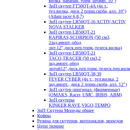
вилка, барабан. торм, штамп. 10")
ЗиП скутер FT50QT-4A (4х т.,
тел.вилка, диск 2 порш.скоба, алл. 10")
(Atlant racer 6,8,7)
ЗиП скутер LB50QT-16 ACTIV,ACTIV
NOVA,STALKER
ЗиП скутер LB50QT-21
RAPIRAS,SCORPION (50 см3,
2зад.аморт.,обод
лит.12",диск.пер.торм.,телеск.вилка)
ЗиП скутер LB50QT-21
TACO,TRACER (50 см3,2
зад.аморт.,обод
литой12",диск.пер.торм.,телеск.пер.вилк
ЗиП скутер LB50QT-38,39
FEVER,CYBER (4х т., тел.вилка, 2
зад.аморт., диск 2 порш.скоба, алл. 12")
ЗиП скутер оригинал. (фирменные)
(OMAKS, Racer, UMC, IRBIS, АВМ)
ЗиП скутеры
KINKER,RAVE,VIGO,TEMPO
ЗиП Скутера Мопеды общее
Кофры
Резина для скутеров, мотоциклов, мопедов
Цепи тюнинг