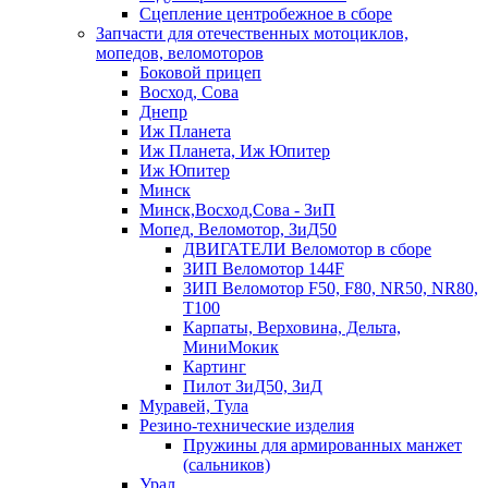
Сцепление центробежное в сборе
Запчасти для отечественных мотоциклов,
мопедов, веломоторов
Боковой прицеп
Восход, Сова
Днепр
Иж Планета
Иж Планета, Иж Юпитер
Иж Юпитер
Минск
Минск,Восход,Сова - ЗиП
Мопед, Веломотор, ЗиД50
ДВИГАТЕЛИ Веломотор в сборе
ЗИП Веломотор 144F
ЗИП Веломотор F50, F80, NR50, NR80,
T100
Карпаты, Верховина, Дельта,
МиниМокик
Картинг
Пилот ЗиД50, ЗиД
Муравей, Тула
Резино-технические изделия
Пружины для армированных манжет
(сальников)
Урал