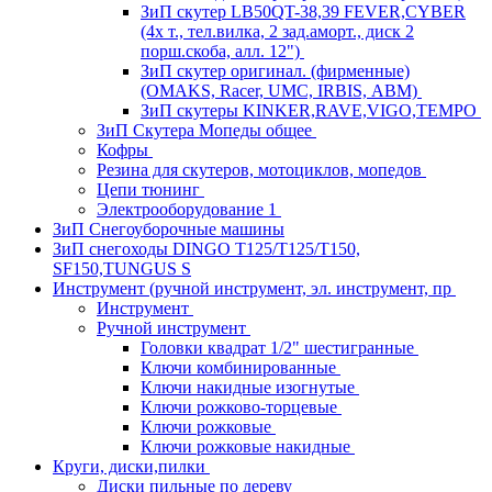
ЗиП скутер LB50QT-38,39 FEVER,CYBER
(4х т., тел.вилка, 2 зад.аморт., диск 2
порш.скоба, алл. 12")
ЗиП скутер оригинал. (фирменные)
(OMAKS, Racer, UMC, IRBIS, АВМ)
ЗиП скутеры KINKER,RAVE,VIGO,TEMPO
ЗиП Скутера Мопеды общее
Кофры
Резина для скутеров, мотоциклов, мопедов
Цепи тюнинг
Электрооборудование 1
ЗиП Снегоуборочные машины
ЗиП снегоходы DINGO T125/T125/T150,
SF150,TUNGUS S
Инструмент (ручной инструмент, эл. инструмент, пр
Инструмент
Ручной инструмент
Головки квадрат 1/2" шестигранные
Ключи комбинированные
Ключи накидные изогнутые
Ключи рожково-торцевые
Ключи рожковые
Ключи рожковые накидные
Круги, диски,пилки
Диски пильные по дереву