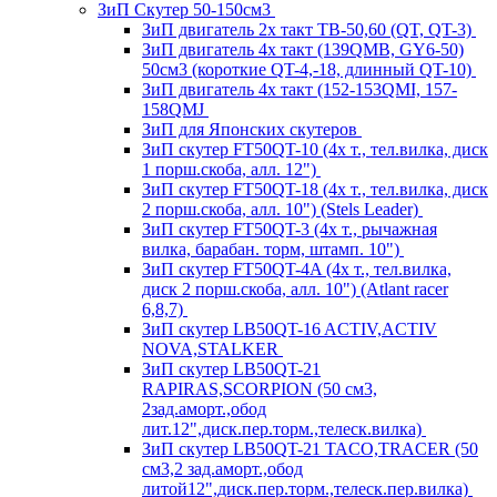
ЗиП Скутер 50-150см3
ЗиП двигатель 2х такт ТВ-50,60 (QT, QT-3)
ЗиП двигатель 4х такт (139QMB, GY6-50)
50см3 (короткие QT-4,-18, длинный QT-10)
ЗиП двигатель 4х такт (152-153QMI, 157-
158QMJ
ЗиП для Японских скутеров
ЗиП скутер FT50QT-10 (4х т., тел.вилка, диск
1 порш.скоба, алл. 12")
ЗиП скутер FT50QT-18 (4х т., тел.вилка, диск
2 порш.скоба, алл. 10") (Stels Leader)
ЗиП скутер FT50QT-3 (4х т., рычажная
вилка, барабан. торм, штамп. 10")
ЗиП скутер FT50QT-4A (4х т., тел.вилка,
диск 2 порш.скоба, алл. 10") (Atlant racer
6,8,7)
ЗиП скутер LB50QT-16 ACTIV,ACTIV
NOVA,STALKER
ЗиП скутер LB50QT-21
RAPIRAS,SCORPION (50 см3,
2зад.аморт.,обод
лит.12",диск.пер.торм.,телеск.вилка)
ЗиП скутер LB50QT-21 TACO,TRACER (50
см3,2 зад.аморт.,обод
литой12",диск.пер.торм.,телеск.пер.вилка)