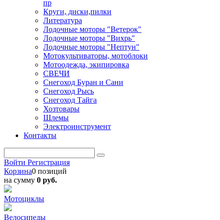
пр
Круги, диски,пилки
Литература
Лодочные моторы "Ветерок"
Лодочные моторы "Вихрь"
Лодочные моторы "Нептун"
Мотокультиваторы, мотоблоки
Мотоодежда, экипировка
СВЕЧИ
Снегоход Буран и Сани
Снегоход Рысь
Снегоход Тайга
Хозтовары
Шлемы
Электроинструмент
Контакты
Войти
Регистрация
Корзина
0 позиций
на сумму
0 руб.
Мотоциклы
Велосипеды