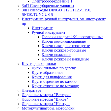
Электрооборудование 1
ЗиП Снегоуборочные машины
ЗиП снегоходы DINGO T125/T125/T150,
SF150,TUNGUS S
Инструмент (ручной инструмент, эл. инструмент,
пр
Инструмент
Ручной инструмент
Головки квадрат 1/2" шестигранные
Ключи комбинированные
Ключи накидные изогнутые
Ключи рожково-торцевые
Ключи рожковые
Ключи рожковые накидные
Круги, диски,пилки
Диски пильные по дереву
Круги абразивные
Круги для шлифования
Круги отрезные по камню
Круги отрезные по металлу
Литература
Лодочные моторы "Ветерок"
Лодочные моторы "Вихрь"
Лодочные моторы "Нептун"
Мотокультиваторы, мотоблоки