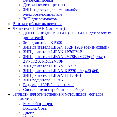
Велоэкипировка
Детская коляска резина
ЗИП гироскутеров, моноколёс,
электровелосипед,эле
ЗиП для самокатов
Винты гребные импортные
Двигатели LIFAN (Запчасти)
ДОП ОБОРУДОВАНИЕ (ТЮНИНГ, для базовых
двигателей
ЗиП двигателя KP500
ЗИП двигателя LIFAN 152F-192F (бензиновый)
ЗИП двигателя LIFAN 1P70FV-B
ЗИП двигателя LIFAN 2V78F/2V77F(24,0л.с.)
2V78F2-A PRO/2V80F
ЗИП двигателя LIFAN GS212E
ЗИП двигателя LIFAN KP230,270,420,460
ЗИП двигателя LIFAN LF170F-T
ЗИП редуктора LIFAN
Редуктор 139F-2 + запчасти
Сцепление центробежное в сборе
Запчасти для отечественных мотоциклов, мопедов,
веломоторов
Боковой прицеп
Восход, Сова
Днепр