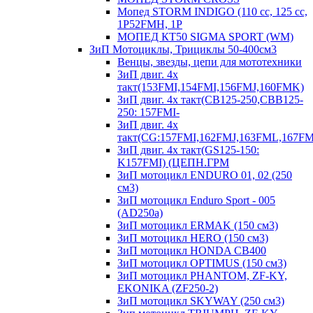
Мопед STORM INDIGO (110 сс, 125 cc,
1P52FMH, 1P
МОПЕД КТ50 SIGMA SPORT (WM)
ЗиП Мотоциклы, Трициклы 50-400см3
Венцы, звезды, цепи для мототехники
ЗиП двиг. 4х
такт(153FMI,154FMI,156FMJ,160FMK)
ЗиП двиг. 4х такт(CB125-250,CBB125-
250: 157FMI-
ЗиП двиг. 4х
такт(CG:157FMI,162FMJ,163FML,167F
ЗиП двиг. 4х такт(GS125-150:
K157FMI) (ЦЕПН.ГРМ
ЗиП мотоцикл ENDURO 01, 02 (250
см3)
ЗиП мотоцикл Enduro Sport - 005
(AD250a)
ЗиП мотоцикл ERMAK (150 см3)
ЗиП мотоцикл HERO (150 см3)
ЗиП мотоцикл HONDA CB400
ЗиП мотоцикл OPTIMUS (150 см3)
ЗиП мотоцикл PHANTOM, ZF-KY,
EKONIKA (ZF250-2)
ЗиП мотоцикл SKYWAY (250 см3)