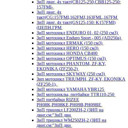
ЗиП двиг. 4х такт(CB125-250,CBB125-250:
157FMI-
ЗиП двиг. 4х
такт(CG:157FMI,162FMJ,163FML,167FM
ЗиП двиг. 4х такт(GS125-150: K157FMI)
(ЦЕПН.ГРМ
ЗиП мотоцикл ENDURO 01, 02 (250 см3)
ЗиП мотоцикл Enduro Sport - 005 (AD250a)
ЗиП мотоцикл ERMAK (150 см3)
ЗиП мотоцикл HERO (150 см3)
ЗиП мотоцикл HONDA CB400
ЗиП мотоцикл OPTIMUS (150 см3)
ЗиП мотоцикл PHANTOM, ZF-KY,
EKONIKA (ZF250-2)
ЗиП мотоцикл SKYWAY (250 см3)
Зип мотоцикл TRIUMPH, ZF-KY, EKONIKA
(ZF250-1),
ЗиП мотоцикл YAMAHA YBR125
ЗиП мотоциклы, питбайки TTR110-250
ЗиП питбайки RIZEE
PH08K,PH08KE,PH09B,PH09BE
ЗиП трицикл LF200ZH-2 (ЗИП на
двиг.см:"ЗиП дви
ЗиП трицикл WM250ZH-2 (ЗИП на
двиг.см:"ЗиП дви