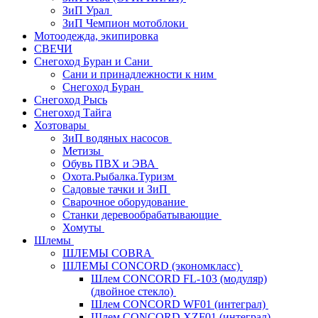
ЗиП Урал
ЗиП Чемпион мотоблоки
Мотоодежда, экипировка
СВЕЧИ
Снегоход Буран и Сани
Сани и принадлежности к ним
Снегоход Буран
Снегоход Рысь
Снегоход Тайга
Хозтовары
ЗиП водяных насосов
Метизы
Обувь ПВХ и ЭВА
Охота.Рыбалка.Туризм
Садовые тачки и ЗиП
Сварочное оборудование
Станки деревообрабатывающие
Хомуты
Шлемы
ШЛЕМЫ COBRA
ШЛЕМЫ CONCORD (экономкласс)
Шлем CONCORD FL-103 (модуляр)
(двойное стекло)
Шлем CONCORD WF01 (интеграл)
Шлем CONCORD XZF01 (интеграл)