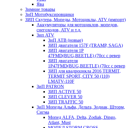
Ява
Зимние товары
ЗиП Мотобуксировщики
ЗИП Скутера, Мопеды, Мотоциклы, ATV (импорт)
Аккумуляторы для мотоциклов, мопедов,
снегоходов, ATV и т.д.
Зип ATV
ЗиП АТВ (новые)
ЗИП двигателя 157F (TRAMP, SAGA)
ЗИП двигателя 1P
47FMD(BUG,BEETLE) (70cc с ревер
ЗИП двигателя
1P47FMD(BUG,BEETLE) (70cc с ревер
ЗИП для квадроцикла 2016 TERMIT,
TERMIT SPORT, CITY 50 (110)
LMATV-110F
ЗиП PATRON
ЗИП ACTIVE 50
ЗИП CLEVER 50
ЗИП TRAFFIC 50
ЗиП Мопеды Альфа, Дельта, Зодиак, Шторм,
Сигма
Мопед ALFA, Delta, Zodiak, Dingo,
Atlant, Must
МОПЕД STORM CROSS