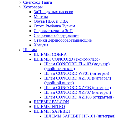
Снегоход Тайга
Хозтовары
ЗиП водяных насосов
Метизы
Обувь ПВХ и ЭВА
Охота.Рыбалка.Туризм
Садовые тачки и ЗиП
Сварочное оборудование
Станки деревообрабатывающие
Хомуты
Шлемы
ШЛЕМЫ COBRA
ШЛЕМЫ CONCORD (экономкласс)
Шлем CONCORD FL-103 (модуляр)
(двойное стекло)
Шлем CONCORD WF01 (интеграл)
Шлем CONCORD XZF01 (интеграл)
(двойной визор)
Шлем CONCORD XZF03 (интеграл)
Шлем CONCORD XZF07 (интеграл)
Шлем CONCORD XZH03 (открытый)
ШЛЕМЫ FALCON
ШЛЕМЫ NITRO
ШЛЕМЫ SAFEBET
ШЛЕМЫ SAFEBET HF-101 (интеграл)