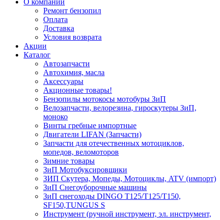
О компании
Ремонт бензопил
Оплата
Доставка
Условия возврата
Акции
Каталог
Автозапчасти
Автохимия, масла
Аксессуары
Акционные товары!
Бензопилы мотокосы мотобуры ЗиП
Велозапчасти, велорезина, гироскутеры ЗиП,
моноко
Винты гребные импортные
Двигатели LIFAN (Запчасти)
Запчасти для отечественных мотоциклов,
мопедов, веломоторов
Зимние товары
ЗиП Мотобуксировщики
ЗИП Скутера, Мопеды, Мотоциклы, ATV (импорт)
ЗиП Снегоуборочные машины
ЗиП снегоходы DINGO T125/T125/T150,
SF150,TUNGUS S
Инструмент (ручной инструмент, эл. инструмент,