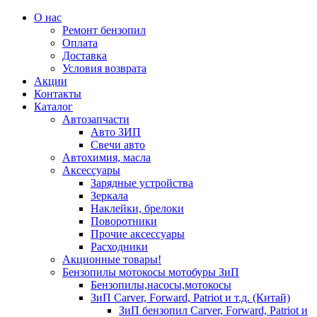
О нас
Ремонт бензопил
Оплата
Доставка
Условия возврата
Акции
Контакты
Каталог
Автозапчасти
Авто ЗИП
Свечи авто
Автохимия, масла
Аксессуары
Зарядные устройства
Зеркала
Наклейки, брелоки
Поворотники
Прочие аксессуары
Расходники
Акционные товары!
Бензопилы мотокосы мотобуры ЗиП
Бензопилы,насосы,мотокосы
ЗиП Carver, Forward, Patriot и т.д. (Китай)
ЗиП бензопил Carver, Forward, Patriot и