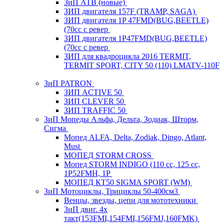
ЗиП АТВ (новые)
ЗИП двигателя 157F (TRAMP, SAGA)
ЗИП двигателя 1P 47FMD(BUG,BEETLE)
(70cc с ревер
ЗИП двигателя 1P47FMD(BUG,BEETLE)
(70cc с ревер
ЗИП для квадроцикла 2016 TERMIT,
TERMIT SPORT, CITY 50 (110) LMATV-110F
ЗиП PATRON
ЗИП ACTIVE 50
ЗИП CLEVER 50
ЗИП TRAFFIC 50
ЗиП Мопеды Альфа, Дельта, Зодиак, Шторм,
Сигма
Мопед ALFA, Delta, Zodiak, Dingo, Atlant,
Must
МОПЕД STORM CROSS
Мопед STORM INDIGO (110 сс, 125 cc,
1P52FMH, 1P
МОПЕД КТ50 SIGMA SPORT (WM)
ЗиП Мотоциклы, Трициклы 50-400см3
Венцы, звезды, цепи для мототехники
ЗиП двиг. 4х
такт(153FMI,154FMI,156FMJ,160FMK)