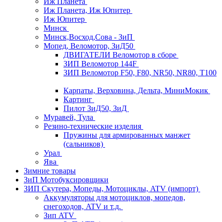
Иж Планета
Иж Планета, Иж Юпитер
Иж Юпитер
Минск
Минск,Восход,Сова - ЗиП
Мопед, Веломотор, ЗиД50
ДВИГАТЕЛИ Веломотор в сборе
ЗИП Веломотор 144F
ЗИП Веломотор F50, F80, NR50, NR80, T100
Карпаты, Верховина, Дельта, МиниМокик
Картинг
Пилот ЗиД50, ЗиД
Муравей, Тула
Резино-технические изделия
Пружины для армированных манжет
(сальников)
Урал
Ява
Зимние товары
ЗиП Мотобуксировщики
ЗИП Скутера, Мопеды, Мотоциклы, ATV (импорт)
Аккумуляторы для мотоциклов, мопедов,
снегоходов, ATV и т.д.
Зип ATV