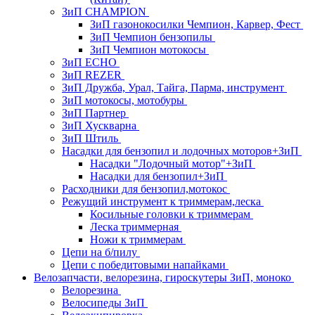
ЗиП CHAMPION
ЗиП газонокосилки Чемпион, Карвер, Фест
ЗиП Чемпион бензопилы
ЗиП Чемпион мотокосы
ЗиП ECHO
ЗиП REZER
ЗиП Дружба, Урал, Тайга, Парма, инструмент
ЗиП мотокосы, мотобуры
ЗиП Партнер
ЗиП Хускварна
ЗиП Штиль
Насадки для бензопил и лодочных моторов+ЗиП
Насадки "Лодочный мотор"+ЗиП
Насадки для бензопил+ЗиП
Расходники для бензопил,мотокос
Режущий инструмент к триммерам,леска
Косильные головки к триммерам
Леска триммерная
Ножи к триммерам
Цепи на б/пилу
Цепи с победитовыми напайками
Велозапчасти, велорезина, гироскутеры ЗиП, моноко
Велорезина
Велосипеды ЗиП