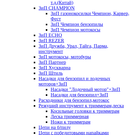
т.д.(Китай)
ЗиП CHAMPION
ЗиП газонокосилки Чемпион, Карвер,
Фест
ЗиП Чемпион бензопилы
ЗиП Чемпион мотокосы
ЗиП ECHO
ЗиП REZER
ЗиП Дружба, Урал, Тайга, Парма,
инструмент
ЗиП мотокосы, мотобуры
ЗиП Партнер
ЗиП Хускварна
ЗиП Штиль
Насадки для бензопил и лодочных
моторов+ЗиП
Насадки "Лодочный мотор"+ЗиП
Насадки для бензопил+ЗиП
Расходники для бензопил,мотокос
Режущий инструмент к триммерам,леска
Косильные головки к триммерам
Леска триммерная
Ножи к триммерам
Цепи на б/пилу
Цепи с победитовыми напайками