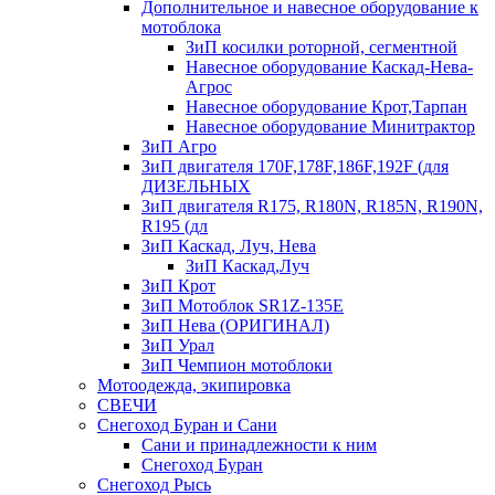
Дополнительное и навесное оборудование к
мотоблока
ЗиП косилки роторной, сегментной
Навесное оборудование Каскад-Нева-
Агрос
Навесное оборудование Крот,Тарпан
Навесное оборудование Минитрактор
ЗиП Агро
ЗиП двигателя 170F,178F,186F,192F (для
ДИЗЕЛЬНЫХ
ЗиП двигателя R175, R180N, R185N, R190N,
R195 (дл
ЗиП Каскад, Луч, Нева
ЗиП Каскад,Луч
ЗиП Крот
ЗиП Мотоблок SR1Z-135E
ЗиП Нева (ОРИГИНАЛ)
ЗиП Урал
ЗиП Чемпион мотоблоки
Мотоодежда, экипировка
СВЕЧИ
Снегоход Буран и Сани
Сани и принадлежности к ним
Снегоход Буран
Снегоход Рысь