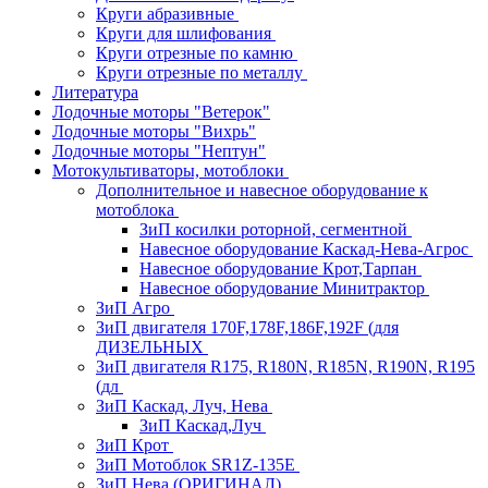
Круги абразивные
Круги для шлифования
Круги отрезные по камню
Круги отрезные по металлу
Литература
Лодочные моторы "Ветерок"
Лодочные моторы "Вихрь"
Лодочные моторы "Нептун"
Мотокультиваторы, мотоблоки
Дополнительное и навесное оборудование к
мотоблока
ЗиП косилки роторной, сегментной
Навесное оборудование Каскад-Нева-Агрос
Навесное оборудование Крот,Тарпан
Навесное оборудование Минитрактор
ЗиП Агро
ЗиП двигателя 170F,178F,186F,192F (для
ДИЗЕЛЬНЫХ
ЗиП двигателя R175, R180N, R185N, R190N, R195
(дл
ЗиП Каскад, Луч, Нева
ЗиП Каскад,Луч
ЗиП Крот
ЗиП Мотоблок SR1Z-135E
ЗиП Нева (ОРИГИНАЛ)