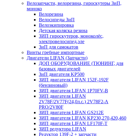
Велозапчасти, велорезина, гироскутеры ЗиП,
моноко
Велорезина
Велосипеды ЗиП
Велоэкипировка
Детская коляска резина
ЗИП гироскутеров, моноколёс,
электровелосипед,эле
ЗиП для самокатов
Винты гребные импортные
Двигатели LIFAN (Запчасти)
ДОП ОБОРУДОВАНИЕ (ТЮНИНГ, для
базовых двигателей
ЗиП двигателя KP500
ЗИП двигателя LIFAN 152F-192F
(бензиновый)
ЗИП двигателя LIFAN 1P70FV-B
ЗИП двигателя LIFAN
2V78F/2V77F(24,0л.с.) 2V78F2-A
PRO/2V80F
ЗИП двигателя LIFAN GS212E
ЗИП двигателя LIFAN KP230,270,420,460
ЗИП двигателя LIFAN LF170F-T
ЗИП редуктора LIFAN
Редуктор 139F-2 + запчасти