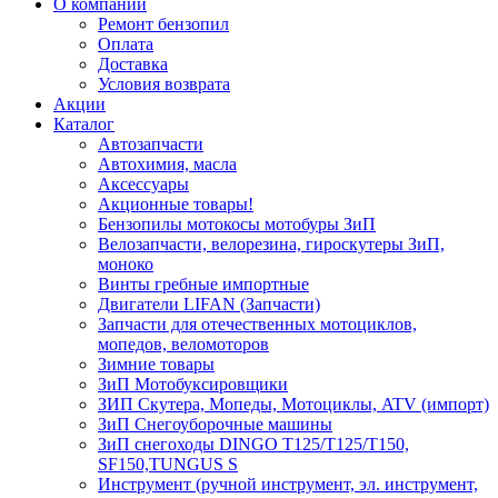
О компании
Ремонт бензопил
Оплата
Доставка
Условия возврата
Акции
Каталог
Автозапчасти
Автохимия, масла
Аксессуары
Акционные товары!
Бензопилы мотокосы мотобуры ЗиП
Велозапчасти, велорезина, гироскутеры ЗиП,
моноко
Винты гребные импортные
Двигатели LIFAN (Запчасти)
Запчасти для отечественных мотоциклов,
мопедов, веломоторов
Зимние товары
ЗиП Мотобуксировщики
ЗИП Скутера, Мопеды, Мотоциклы, ATV (импорт)
ЗиП Снегоуборочные машины
ЗиП снегоходы DINGO T125/T125/T150,
SF150,TUNGUS S
Инструмент (ручной инструмент, эл. инструмент,