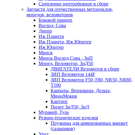
Сцепление центробежное в сборе
Запчасти для отечественных мотоциклов,
мопедов, веломоторов
Боковой прицеп
Восход, Сова
Днепр
Иж Планета
Иж Планета, Иж Юпитер
Иж Юпитер
Минск
Минск,Восход,Сова - ЗиП
Мопед, Веломотор, ЗиД50
ДВИГАТЕЛИ Веломотор в сборе
ЗИП Веломотор 144F
ЗИП Веломотор F50, F80, NR50, NR80,
T100
Карпаты, Верховина, Дельта,
МиниМокик
Картинг
Пилот ЗиД50, ЗиД
Муравей, Тула
Резино-технические изделия
Пружины для армированных манжет
(сальников)
Урал