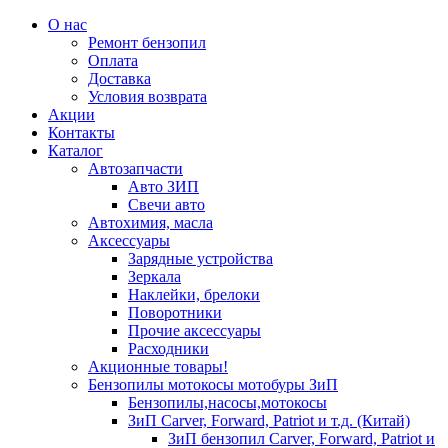
О нас
Ремонт бензопил
Оплата
Доставка
Условия возврата
Акции
Контакты
Каталог
Автозапчасти
Авто ЗИП
Свечи авто
Автохимия, масла
Аксессуары
Зарядные устройства
Зеркала
Наклейки, брелоки
Поворотники
Прочие аксессуары
Расходники
Акционные товары!
Бензопилы мотокосы мотобуры ЗиП
Бензопилы,насосы,мотокосы
ЗиП Carver, Forward, Patriot и т.д. (Китай)
ЗиП бензопил Carver, Forward, Patriot и