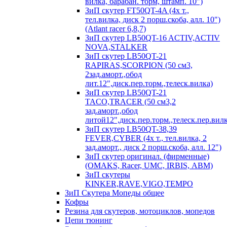
вилка, барабан. торм, штамп. 10")
ЗиП скутер FT50QT-4A (4х т.,
тел.вилка, диск 2 порш.скоба, алл. 10")
(Atlant racer 6,8,7)
ЗиП скутер LB50QT-16 ACTIV,ACTIV
NOVA,STALKER
ЗиП скутер LB50QT-21
RAPIRAS,SCORPION (50 см3,
2зад.аморт.,обод
лит.12",диск.пер.торм.,телеск.вилка)
ЗиП скутер LB50QT-21
TACO,TRACER (50 см3,2
зад.аморт.,обод
литой12",диск.пер.торм.,телеск.пер.вилк
ЗиП скутер LB50QT-38,39
FEVER,CYBER (4х т., тел.вилка, 2
зад.аморт., диск 2 порш.скоба, алл. 12")
ЗиП скутер оригинал. (фирменные)
(OMAKS, Racer, UMC, IRBIS, АВМ)
ЗиП скутеры
KINKER,RAVE,VIGO,TEMPO
ЗиП Скутера Мопеды общее
Кофры
Резина для скутеров, мотоциклов, мопедов
Цепи тюнинг