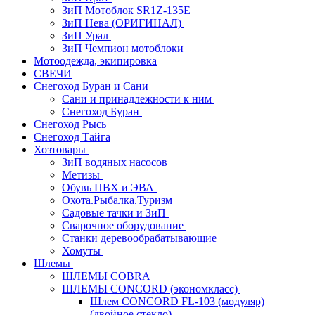
ЗиП Мотоблок SR1Z-135E
ЗиП Нева (ОРИГИНАЛ)
ЗиП Урал
ЗиП Чемпион мотоблоки
Мотоодежда, экипировка
СВЕЧИ
Снегоход Буран и Сани
Сани и принадлежности к ним
Снегоход Буран
Снегоход Рысь
Снегоход Тайга
Хозтовары
ЗиП водяных насосов
Метизы
Обувь ПВХ и ЭВА
Охота.Рыбалка.Туризм
Садовые тачки и ЗиП
Сварочное оборудование
Станки деревообрабатывающие
Хомуты
Шлемы
ШЛЕМЫ COBRA
ШЛЕМЫ CONCORD (экономкласс)
Шлем CONCORD FL-103 (модуляр)
(двойное стекло)