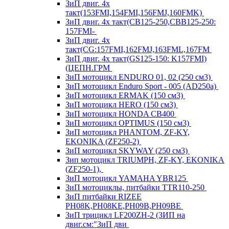
ЗиП двиг. 4х
такт(153FMI,154FMI,156FMJ,160FMK)
ЗиП двиг. 4х такт(CB125-250,CBB125-250:
157FMI-
ЗиП двиг. 4х
такт(CG:157FMI,162FMJ,163FML,167FM
ЗиП двиг. 4х такт(GS125-150: K157FMI)
(ЦЕПН.ГРМ
ЗиП мотоцикл ENDURO 01, 02 (250 см3)
ЗиП мотоцикл Enduro Sport - 005 (AD250a)
ЗиП мотоцикл ERMAK (150 см3)
ЗиП мотоцикл HERO (150 см3)
ЗиП мотоцикл HONDA CB400
ЗиП мотоцикл OPTIMUS (150 см3)
ЗиП мотоцикл PHANTOM, ZF-KY,
EKONIKA (ZF250-2)
ЗиП мотоцикл SKYWAY (250 см3)
Зип мотоцикл TRIUMPH, ZF-KY, EKONIKA
(ZF250-1),
ЗиП мотоцикл YAMAHA YBR125
ЗиП мотоциклы, питбайки TTR110-250
ЗиП питбайки RIZEE
PH08K,PH08KE,PH09B,PH09BE
ЗиП трицикл LF200ZH-2 (ЗИП на
двиг.см:"ЗиП дви