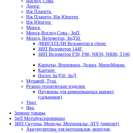
Восход, Сова
Днепр
Иж Планета
Иж Планета, Иж Юпитер
Иж Юпитер
Минск
Минск,Восход,Сова - ЗиП
Мопед, Веломотор, ЗиД50
ДВИГАТЕЛИ Веломотор в сборе
ЗИП Веломотор 144F
ЗИП Веломотор F50, F80, NR50, NR80, T100
Карпаты, Верховина, Дельта, МиниМокик
Картинг
Пилот ЗиД50, ЗиД
Муравей, Тула
Резино-технические изделия
Пружины для армированных манжет
(сальников)
Урал
Ява
Зимние товары
ЗиП Мотобуксировщики
ЗИП Скутера, Мопеды, Мотоциклы, ATV (импорт)
Аккумуляторы для мотоциклов, мопедов,