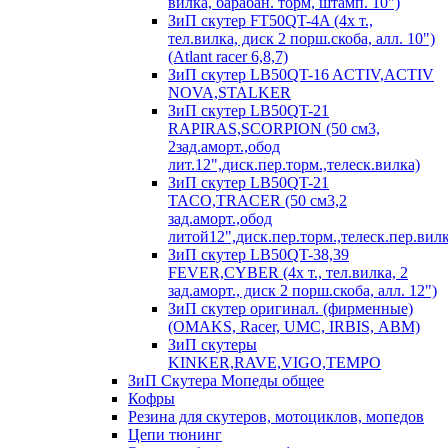
вилка, барабан. торм, штамп. 10")
ЗиП скутер FT50QT-4A (4х т.,
тел.вилка, диск 2 порш.скоба, алл. 10")
(Atlant racer 6,8,7)
ЗиП скутер LB50QT-16 ACTIV,ACTIV
NOVA,STALKER
ЗиП скутер LB50QT-21
RAPIRAS,SCORPION (50 см3,
2зад.аморт.,обод
лит.12",диск.пер.торм.,телеск.вилка)
ЗиП скутер LB50QT-21
TACO,TRACER (50 см3,2
зад.аморт.,обод
литой12",диск.пер.торм.,телеск.пер.вилк
ЗиП скутер LB50QT-38,39
FEVER,CYBER (4х т., тел.вилка, 2
зад.аморт., диск 2 порш.скоба, алл. 12")
ЗиП скутер оригинал. (фирменные)
(OMAKS, Racer, UMC, IRBIS, АВМ)
ЗиП скутеры
KINKER,RAVE,VIGO,TEMPO
ЗиП Скутера Мопеды общее
Кофры
Резина для скутеров, мотоциклов, мопедов
Цепи тюнинг