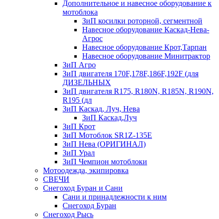
Дополнительное и навесное оборудование к
мотоблока
ЗиП косилки роторной, сегментной
Навесное оборудование Каскад-Нева-
Агрос
Навесное оборудование Крот,Тарпан
Навесное оборудование Минитрактор
ЗиП Агро
ЗиП двигателя 170F,178F,186F,192F (для
ДИЗЕЛЬНЫХ
ЗиП двигателя R175, R180N, R185N, R190N,
R195 (дл
ЗиП Каскад, Луч, Нева
ЗиП Каскад,Луч
ЗиП Крот
ЗиП Мотоблок SR1Z-135E
ЗиП Нева (ОРИГИНАЛ)
ЗиП Урал
ЗиП Чемпион мотоблоки
Мотоодежда, экипировка
СВЕЧИ
Снегоход Буран и Сани
Сани и принадлежности к ним
Снегоход Буран
Снегоход Рысь