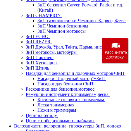
ЗиП бензопил Carver, Forward, Patriot и т.д.
(Китай)
ЗиП CHAMPION
ЗиП газонокосилки Чемпион, Карвер, Фест
ЗиП Чемпион бензопилы
ЗиП Чемпион мотокосы
ЗиП ECHO
ЗиП REZER
ЗиП Дружба, Урал, Тайга, Парма, инструмент
Рассчитать
ЗиП мотокосы, мотобуры
доставку
ЗиП Партнер
ЗиП Хускварна
ЗиП Штиль
Насадки для бензопил и лодочных моторов+ЗиП
Насадки "Лодочный мотор"+ЗиП
Насадки для бензопил+ЗиП
Расходники для бензопил,мотокос
Режущий инструмент к триммерам,леска
Косильные головки к триммерам
Леска триммерная
Ножи к триммерам
Цепи на б/пилу
Цепи с победитовыми напайками
Велозапчасти, велорезина, гироскутеры ЗиП, моноко