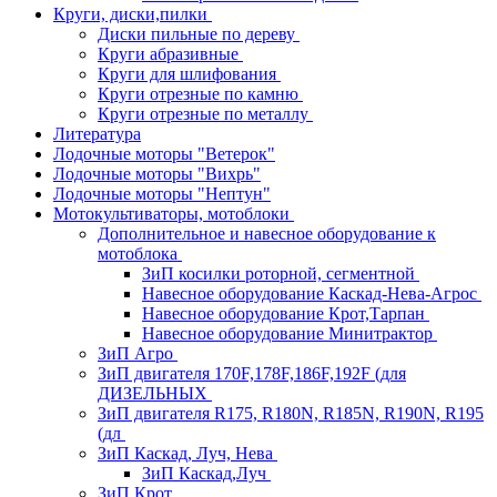
Круги, диски,пилки
Диски пильные по дереву
Круги абразивные
Круги для шлифования
Круги отрезные по камню
Круги отрезные по металлу
Литература
Лодочные моторы "Ветерок"
Лодочные моторы "Вихрь"
Лодочные моторы "Нептун"
Мотокультиваторы, мотоблоки
Дополнительное и навесное оборудование к
мотоблока
ЗиП косилки роторной, сегментной
Навесное оборудование Каскад-Нева-Агрос
Навесное оборудование Крот,Тарпан
Навесное оборудование Минитрактор
ЗиП Агро
ЗиП двигателя 170F,178F,186F,192F (для
ДИЗЕЛЬНЫХ
ЗиП двигателя R175, R180N, R185N, R190N, R195
(дл
ЗиП Каскад, Луч, Нева
ЗиП Каскад,Луч
ЗиП Крот