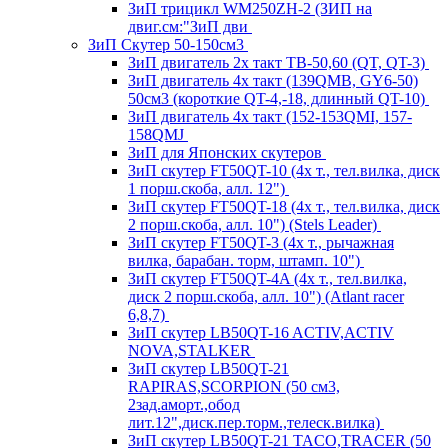
ЗиП трицикл WM250ZH-2 (ЗИП на
двиг.см:"ЗиП дви
ЗиП Скутер 50-150см3
ЗиП двигатель 2х такт ТВ-50,60 (QT, QT-3)
ЗиП двигатель 4х такт (139QMB, GY6-50)
50см3 (короткие QT-4,-18, длинный QT-10)
ЗиП двигатель 4х такт (152-153QMI, 157-
158QMJ
ЗиП для Японских скутеров
ЗиП скутер FT50QT-10 (4х т., тел.вилка, диск
1 порш.скоба, алл. 12")
ЗиП скутер FT50QT-18 (4х т., тел.вилка, диск
2 порш.скоба, алл. 10") (Stels Leader)
ЗиП скутер FT50QT-3 (4х т., рычажная
вилка, барабан. торм, штамп. 10")
ЗиП скутер FT50QT-4A (4х т., тел.вилка,
диск 2 порш.скоба, алл. 10") (Atlant racer
6,8,7)
ЗиП скутер LB50QT-16 ACTIV,ACTIV
NOVA,STALKER
ЗиП скутер LB50QT-21
RAPIRAS,SCORPION (50 см3,
2зад.аморт.,обод
лит.12",диск.пер.торм.,телеск.вилка)
ЗиП скутер LB50QT-21 TACO,TRACER (50