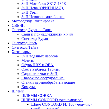
ЗиП Мотоблок SR1Z-135E
ЗиП Нева (ОРИГИНАЛ)
ЗиП Урал
ЗиП Чемпион мотоблоки
Мотоодежда, экипировка
СВЕЧИ
Снегоход Буран и Сани
Сани и принадлежности к ним
Снегоход Буран
Снегоход Рысь
Снегоход Тайга
Хозтовары
ЗиП водяных насосов
Метизы
Обувь ПВХ и ЭВА
Охота.Рыбалка.Туризм
Садовые тачки и ЗиП
Сварочное оборудование
Станки деревообрабатывающие
Хомуты
Шлемы
ШЛЕМЫ COBRA
ШЛЕМЫ CONCORD (экономкласс)
Шлем CONCORD FL-103 (модуляр)
(двойное стекло)