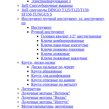
Электрооборудование 1
ЗиП Снегоуборочные машины
ЗиП снегоходы DINGO T125/T125/T150,
SF150,TUNGUS S
Инструмент (ручной инструмент, эл. инструмент,
пр
Инструмент
Ручной инструмент
Головки квадрат 1/2" шестигранные
Ключи комбинированные
Ключи накидные изогнутые
Ключи рожково-торцевые
Ключи рожковые
Ключи рожковые накидные
Круги, диски,пилки
Диски пильные по дереву
Круги абразивные
Круги для шлифования
Круги отрезные по камню
Круги отрезные по металлу
Литература
Лодочные моторы "Ветерок"
Лодочные моторы "Вихрь"
Лодочные моторы "Нептун"
Мотокультиваторы, мотоблоки