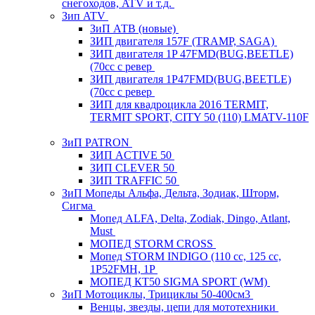
снегоходов, ATV и т.д.
Зип ATV
ЗиП АТВ (новые)
ЗИП двигателя 157F (TRAMP, SAGA)
ЗИП двигателя 1P 47FMD(BUG,BEETLE)
(70cc с ревер
ЗИП двигателя 1P47FMD(BUG,BEETLE)
(70cc с ревер
ЗИП для квадроцикла 2016 TERMIT,
TERMIT SPORT, CITY 50 (110) LMATV-110F
ЗиП PATRON
ЗИП ACTIVE 50
ЗИП CLEVER 50
ЗИП TRAFFIC 50
ЗиП Мопеды Альфа, Дельта, Зодиак, Шторм,
Сигма
Мопед ALFA, Delta, Zodiak, Dingo, Atlant,
Must
МОПЕД STORM CROSS
Мопед STORM INDIGO (110 сс, 125 cc,
1P52FMH, 1P
МОПЕД КТ50 SIGMA SPORT (WM)
ЗиП Мотоциклы, Трициклы 50-400см3
Венцы, звезды, цепи для мототехники