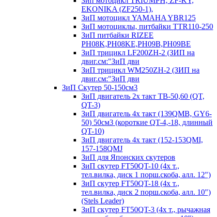
Зип мотоцикл TRIUMPH, ZF-KY,
EKONIKA (ZF250-1),
ЗиП мотоцикл YAMAHA YBR125
ЗиП мотоциклы, питбайки TTR110-250
ЗиП питбайки RIZEE
PH08K,PH08KE,PH09B,PH09BE
ЗиП трицикл LF200ZH-2 (ЗИП на
двиг.см:"ЗиП дви
ЗиП трицикл WM250ZH-2 (ЗИП на
двиг.см:"ЗиП дви
ЗиП Скутер 50-150см3
ЗиП двигатель 2х такт ТВ-50,60 (QT,
QT-3)
ЗиП двигатель 4х такт (139QMB, GY6-
50) 50см3 (короткие QT-4,-18, длинный
QT-10)
ЗиП двигатель 4х такт (152-153QMI,
157-158QMJ
ЗиП для Японских скутеров
ЗиП скутер FT50QT-10 (4х т.,
тел.вилка, диск 1 порш.скоба, алл. 12")
ЗиП скутер FT50QT-18 (4х т.,
тел.вилка, диск 2 порш.скоба, алл. 10")
(Stels Leader)
ЗиП скутер FT50QT-3 (4х т., рычажная