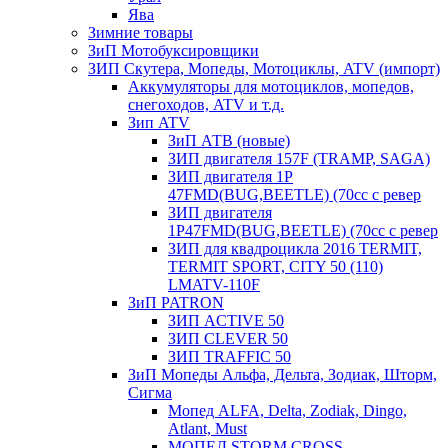
Ява
Зимние товары
ЗиП Мотобуксировщики
ЗИП Скутера, Мопеды, Мотоциклы, ATV (импорт)
Аккумуляторы для мотоциклов, мопедов,
снегоходов, ATV и т.д.
Зип ATV
ЗиП АТВ (новые)
ЗИП двигателя 157F (TRAMP, SAGA)
ЗИП двигателя 1P
47FMD(BUG,BEETLE) (70cc с ревер
ЗИП двигателя
1P47FMD(BUG,BEETLE) (70cc с ревер
ЗИП для квадроцикла 2016 TERMIT,
TERMIT SPORT, CITY 50 (110)
LMATV-110F
ЗиП PATRON
ЗИП ACTIVE 50
ЗИП CLEVER 50
ЗИП TRAFFIC 50
ЗиП Мопеды Альфа, Дельта, Зодиак, Шторм,
Сигма
Мопед ALFA, Delta, Zodiak, Dingo,
Atlant, Must
МОПЕД STORM CROSS