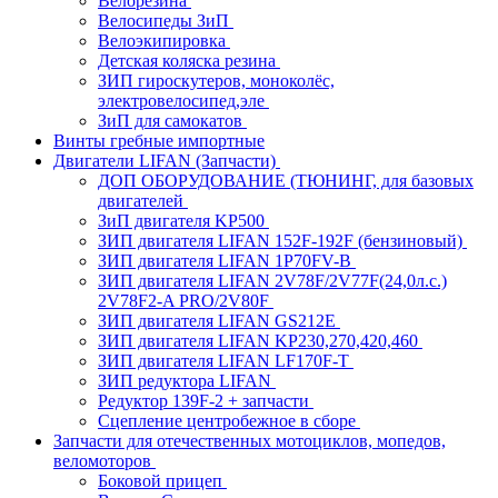
Велорезина
Велосипеды ЗиП
Велоэкипировка
Детская коляска резина
ЗИП гироскутеров, моноколёс,
электровелосипед,эле
ЗиП для самокатов
Винты гребные импортные
Двигатели LIFAN (Запчасти)
ДОП ОБОРУДОВАНИЕ (ТЮНИНГ, для базовых
двигателей
ЗиП двигателя KP500
ЗИП двигателя LIFAN 152F-192F (бензиновый)
ЗИП двигателя LIFAN 1P70FV-B
ЗИП двигателя LIFAN 2V78F/2V77F(24,0л.с.)
2V78F2-A PRO/2V80F
ЗИП двигателя LIFAN GS212E
ЗИП двигателя LIFAN KP230,270,420,460
ЗИП двигателя LIFAN LF170F-T
ЗИП редуктора LIFAN
Редуктор 139F-2 + запчасти
Сцепление центробежное в сборе
Запчасти для отечественных мотоциклов, мопедов,
веломоторов
Боковой прицеп