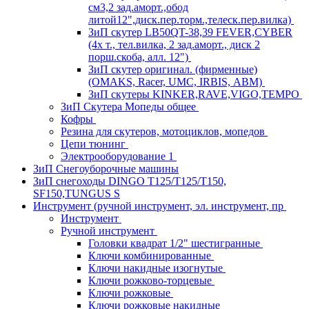
см3,2 зад.аморт.,обод
литой12",диск.пер.торм.,телеск.пер.вилка)
ЗиП скутер LB50QT-38,39 FEVER,CYBER
(4х т., тел.вилка, 2 зад.аморт., диск 2
порш.скоба, алл. 12")
ЗиП скутер оригинал. (фирменные)
(OMAKS, Racer, UMC, IRBIS, АВМ)
ЗиП скутеры KINKER,RAVE,VIGO,TEMPO
ЗиП Скутера Мопеды общее
Кофры
Резина для скутеров, мотоциклов, мопедов
Цепи тюнинг
Электрооборудование 1
ЗиП Снегоуборочные машины
ЗиП снегоходы DINGO T125/T125/T150,
SF150,TUNGUS S
Инструмент (ручной инструмент, эл. инструмент, пр
Инструмент
Ручной инструмент
Головки квадрат 1/2" шестигранные
Ключи комбинированные
Ключи накидные изогнутые
Ключи рожково-торцевые
Ключи рожковые
Ключи рожковые накидные