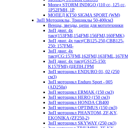
Мопед STORM INDIGO (110 сс, 125 cc,
1P52FMH, 1P
МОПЕД КТ50 SIGMA SPORT (WM)
ЗиП Мотоциклы, Трициклы 50-400см3
Венцы, звезды, цепи для мототехники
ЗиП двиг. 4х
такт(153FMI,154FMI,156FMJ,160FMK)
ЗиП двиг. 4х такт(CB125-250,CBB125-
250: 157FMI-
ЗиП двиг. 4х
такт(CG:157FMI,162FMJ,163FML,167F
ЗиП двиг. 4х такт(GS125-150:
K157FMI) (ЦЕПН.ГРМ
ЗиП мотоцикл ENDURO 01, 02 (250
см3)
ЗиП мотоцикл Enduro Sport - 005
(AD250a)
ЗиП мотоцикл ERMAK (150 см3)
ЗиП мотоцикл HERO (150 см3)
ЗиП мотоцикл HONDA CB400
ЗиП мотоцикл OPTIMUS (150 см3)
ЗиП мотоцикл PHANTOM, ZF-KY,
EKONIKA (ZF250-2)
ЗиП мотоцикл SKYWAY (250 см3)