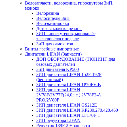
Велозапчасти, велорезина, гироскутеры ЗиП,
моноко
Велорезина
Велосипеды ЗиП
Велоэкипировка
Детская коляска резина
ЗИП гироскутеров, моноколёс,
электровелосипед,эле
ЗиП для самокатов
Винты гребные импортные
Двигатели LIFAN (Запчасти)
ДОП ОБОРУДОВАНИЕ (ТЮНИНГ, для
базовых двигателей
ЗиП двигателя KP500
ЗИП двигателя LIFAN 152F-192F
(бензиновый)
ЗИП двигателя LIFAN 1P70FV-B
ЗИП двигателя LIFAN
2V78F/2V77F(24,0л.с.) 2V78F2-A
PRO/2V80F
ЗИП двигателя LIFAN GS212E
ЗИП двигателя LIFAN KP230,270,420,460
ЗИП двигателя LIFAN LF170F-T
ЗИП редуктора LIFAN
Редуктор 139F-2 + запчасти