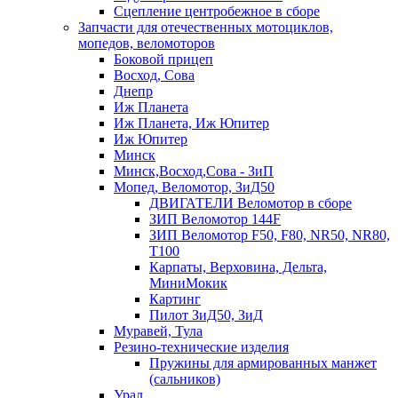
Сцепление центробежное в сборе
Запчасти для отечественных мотоциклов,
мопедов, веломоторов
Боковой прицеп
Восход, Сова
Днепр
Иж Планета
Иж Планета, Иж Юпитер
Иж Юпитер
Минск
Минск,Восход,Сова - ЗиП
Мопед, Веломотор, ЗиД50
ДВИГАТЕЛИ Веломотор в сборе
ЗИП Веломотор 144F
ЗИП Веломотор F50, F80, NR50, NR80,
T100
Карпаты, Верховина, Дельта,
МиниМокик
Картинг
Пилот ЗиД50, ЗиД
Муравей, Тула
Резино-технические изделия
Пружины для армированных манжет
(сальников)
Урал