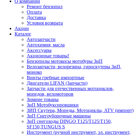
О компании
Ремонт бензопил
Оплата
Доставка
Условия возврата
Акции
Каталог
Автозапчасти
Автохимия, масла
Аксессуары
Акционные товары!
Бензопилы мотокосы мотобуры ЗиП
Велозапчасти, велорезина, гироскутеры ЗиП,
моноко
Винты гребные импортные
Двигатели LIFAN (Запчасти)
Запчасти для отечественных мотоциклов,
мопедов, веломоторов
Зимние товары
ЗиП Мотобуксировщики
ЗИП Скутера, Мопеды, Мотоциклы, ATV (импорт)
ЗиП Снегоуборочные машины
ЗиП снегоходы DINGO T125/T125/T150,
SF150,TUNGUS S
Инструмент (ручной инструмент, эл. инструмент,