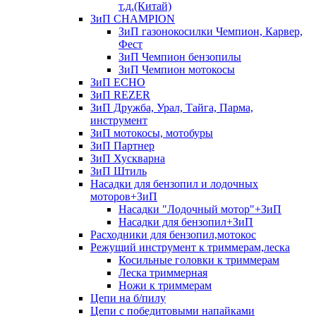
т.д.(Китай)
ЗиП CHAMPION
ЗиП газонокосилки Чемпион, Карвер,
Фест
ЗиП Чемпион бензопилы
ЗиП Чемпион мотокосы
ЗиП ECHO
ЗиП REZER
ЗиП Дружба, Урал, Тайга, Парма,
инструмент
ЗиП мотокосы, мотобуры
ЗиП Партнер
ЗиП Хускварна
ЗиП Штиль
Насадки для бензопил и лодочных
моторов+ЗиП
Насадки "Лодочный мотор"+ЗиП
Насадки для бензопил+ЗиП
Расходники для бензопил,мотокос
Режущий инструмент к триммерам,леска
Косильные головки к триммерам
Леска триммерная
Ножи к триммерам
Цепи на б/пилу
Цепи с победитовыми напайками