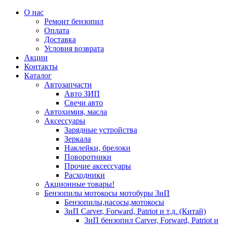
О нас
Ремонт бензопил
Оплата
Доставка
Условия возврата
Акции
Контакты
Каталог
Автозапчасти
Авто ЗИП
Свечи авто
Автохимия, масла
Аксессуары
Зарядные устройства
Зеркала
Наклейки, брелоки
Поворотники
Прочие аксессуары
Расходники
Акционные товары!
Бензопилы мотокосы мотобуры ЗиП
Бензопилы,насосы,мотокосы
ЗиП Carver, Forward, Patriot и т.д. (Китай)
ЗиП бензопил Carver, Forward, Patriot и