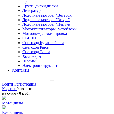
пр
Круги, диски,пилки
Литература
Лодочные моторы "Ветерок"
Лодочные моторы "Вихрь"
Лодочные моторы "Нептун"
Мотокультиваторы, мотоблоки
Мотоодежда, экипировка
СВЕЧИ
Снегоход Буран и Сани
Снегоход Рысь
Снегоход Тайга
Хозтовары
Шлемы
Электроинструмент
Контакты
Войти
Регистрация
Корзина
0 позиций
на сумму
0 руб.
Мотоциклы
Велосипеды