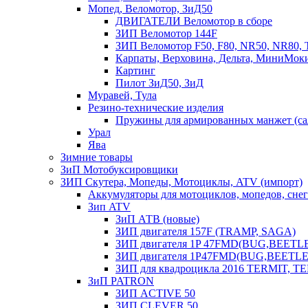
Мопед, Веломотор, ЗиД50
ДВИГАТЕЛИ Веломотор в сборе
ЗИП Веломотор 144F
ЗИП Веломотор F50, F80, NR50, NR80, 
Карпаты, Верховина, Дельта, МиниМок
Картинг
Пилот ЗиД50, ЗиД
Муравей, Тула
Резино-технические изделия
Пружины для армированных манжет (са
Урал
Ява
Зимние товары
ЗиП Мотобуксировщики
ЗИП Скутера, Мопеды, Мотоциклы, ATV (импорт)
Аккумуляторы для мотоциклов, мопедов, снего
Зип ATV
ЗиП АТВ (новые)
ЗИП двигателя 157F (TRAMP, SAGA)
ЗИП двигателя 1P 47FMD(BUG,BEETLE) 
ЗИП двигателя 1P47FMD(BUG,BEETLE) 
ЗИП для квадроцикла 2016 TERMIT, T
ЗиП PATRON
ЗИП ACTIVE 50
ЗИП CLEVER 50