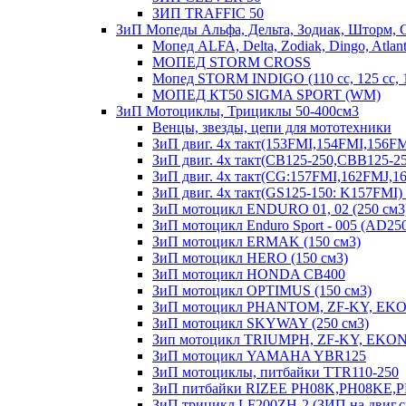
ЗИП TRAFFIC 50
ЗиП Мопеды Альфа, Дельта, Зодиак, Шторм, 
Мопед ALFA, Delta, Zodiak, Dingo, Atlant
МОПЕД STORM CROSS
Мопед STORM INDIGO (110 сс, 125 cc,
МОПЕД КТ50 SIGMA SPORT (WM)
ЗиП Мотоциклы, Трициклы 50-400см3
Венцы, звезды, цепи для мототехники
ЗиП двиг. 4х такт(153FMI,154FMI,156
ЗиП двиг. 4х такт(CB125-250,CBB125-25
ЗиП двиг. 4х такт(CG:157FMI,162FMJ,
ЗиП двиг. 4х такт(GS125-150: K157FM
ЗиП мотоцикл ENDURO 01, 02 (250 см3
ЗиП мотоцикл Enduro Sport - 005 (AD25
ЗиП мотоцикл ERMAK (150 см3)
ЗиП мотоцикл HERO (150 см3)
ЗиП мотоцикл HONDA CB400
ЗиП мотоцикл OPTIMUS (150 см3)
ЗиП мотоцикл PHANTOM, ZF-KY, EKO
ЗиП мотоцикл SKYWAY (250 см3)
Зип мотоцикл TRIUMPH, ZF-KY, EKONI
ЗиП мотоцикл YAMAHA YBR125
ЗиП мотоциклы, питбайки TTR110-250
ЗиП питбайки RIZEE PH08K,PH08KE,
ЗиП трицикл LF200ZH-2 (ЗИП на двиг.