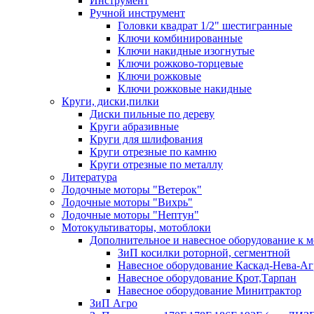
Инструмент
Ручной инструмент
Головки квадрат 1/2" шестигранные
Ключи комбинированные
Ключи накидные изогнутые
Ключи рожково-торцевые
Ключи рожковые
Ключи рожковые накидные
Круги, диски,пилки
Диски пильные по дереву
Круги абразивные
Круги для шлифования
Круги отрезные по камню
Круги отрезные по металлу
Литература
Лодочные моторы "Ветерок"
Лодочные моторы "Вихрь"
Лодочные моторы "Нептун"
Мотокультиваторы, мотоблоки
Дополнительное и навесное оборудование к 
ЗиП косилки роторной, сегментной
Навесное оборудование Каскад-Нева-Аг
Навесное оборудование Крот,Тарпан
Навесное оборудование Минитрактор
ЗиП Агро