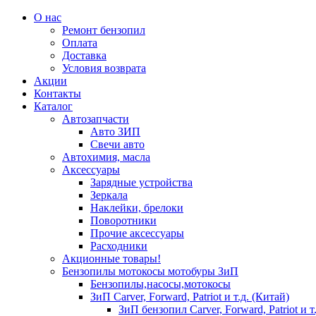
О нас
Ремонт бензопил
Оплата
Доставка
Условия возврата
Акции
Контакты
Каталог
Автозапчасти
Авто ЗИП
Свечи авто
Автохимия, масла
Аксессуары
Зарядные устройства
Зеркала
Наклейки, брелоки
Поворотники
Прочие аксессуары
Расходники
Акционные товары!
Бензопилы мотокосы мотобуры ЗиП
Бензопилы,насосы,мотокосы
ЗиП Carver, Forward, Patriot и т.д. (Китай)
ЗиП бензопил Carver, Forward, Patriot и т