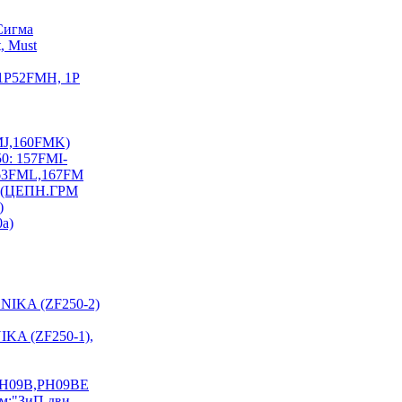
Сигма
, Must
 1P52FMH, 1P
FMJ,160FMK)
0: 157FMI-
163FML,167FM
I) (ЦЕПН.ГРМ
)
0a)
NIKA (ZF250-2)
KA (ZF250-1),
PH09B,PH09BE
см:"ЗиП дви