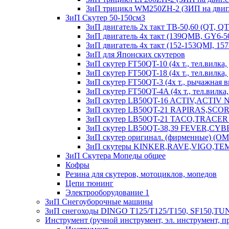
ЗиП трицикл WM250ZH-2 (ЗИП на двиг.
ЗиП Скутер 50-150см3
ЗиП двигатель 2х такт ТВ-50,60 (QT, QT
ЗиП двигатель 4х такт (139QMB, GY6-50
ЗиП двигатель 4х такт (152-153QMI, 15
ЗиП для Японских скутеров
ЗиП скутер FT50QT-10 (4х т., тел.вилка, 
ЗиП скутер FT50QT-18 (4х т., тел.вилка, д
ЗиП скутер FT50QT-3 (4х т., рычажная ви
ЗиП скутер FT50QT-4A (4х т., тел.вилка, д
ЗиП скутер LB50QT-16 ACTIV,ACTIV
ЗиП скутер LB50QT-21 RAPIRAS,SCORPION
ЗиП скутер LB50QT-21 TACO,TRACER (50 
ЗиП скутер LB50QT-38,39 FEVER,CYBER (4
ЗиП скутер оригинал. (фирменные) (O
ЗиП скутеры KINKER,RAVE,VIGO,TE
ЗиП Скутера Мопеды общее
Кофры
Резина для скутеров, мотоциклов, мопедов
Цепи тюнинг
Электрооборудование 1
ЗиП Снегоуборочные машины
ЗиП снегоходы DINGO T125/T125/T150, SF150,T
Инструмент (ручной инструмент, эл. инструмент, п