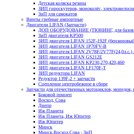
Детская коляска резина
ЗИП гироскутеров, моноколёс, электровелоси
ЗиП для самокатов
Винты гребные импортные
Двигатели LIFAN (Запчасти)
ДОП ОБОРУДОВАНИЕ (ТЮНИНГ, для базовы
ЗиП двигателя KP500
ЗИП двигателя LIFAN 152F-192F (бензиновы
ЗИП двигателя LIFAN 1P70FV-B
ЗИП двигателя LIFAN 2V78F/2V77F(24,0л.с.
ЗИП двигателя LIFAN GS212E
ЗИП двигателя LIFAN KP230,270,420,460
ЗИП двигателя LIFAN LF170F-T
ЗИП редуктора LIFAN
Редуктор 139F-2 + запчасти
Сцепление центробежное в сборе
Запчасти для отечественных мотоциклов, мопедов,
Боковой прицеп
Восход, Сова
Днепр
Иж Планета
Иж Планета, Иж Юпитер
Иж Юпитер
Минск
Минск,Восход,Сова - ЗиП