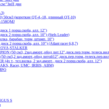
см:"ЗиП дви
-3)
) 50см3 (короткие QT-4,-18, длинный QT-10)
7-158QMJ
диск 1 порш.скоба, алл. 12")
иск 2 порш.скоба, алл. 10") (Stels Leader)
лка, барабан. торм, штамп. 10")
иск 2 порш.скоба, алл. 10") (Atlant racer 6,8,7)
 NOVA,STALKER
 (50 см3, 2зад.аморт.,обод лит.12",диск.пер.торм.,телеск.вил
см3,2 зад.аморт.,обод литой12",диск.пер.торм.,телеск.пер.вил
х т., тел.вилка, 2 зад.аморт., диск 2 порш.скоба, алл. 12")
MAKS, Racer, UMC, IRBIS, АВМ)
MPO
UNGUS S
р