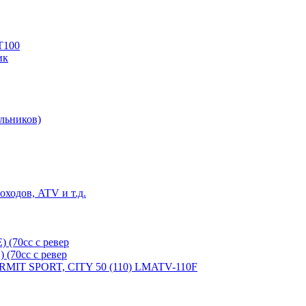
T100
ик
льников)
ходов, ATV и т.д.
(70cc с ревер
(70cc с ревер
ERMIT SPORT, CITY 50 (110) LMATV-110F