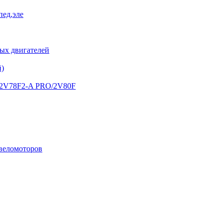
пед,эле
х двигателей
й)
) 2V78F2-A PRO/2V80F
 веломоторов