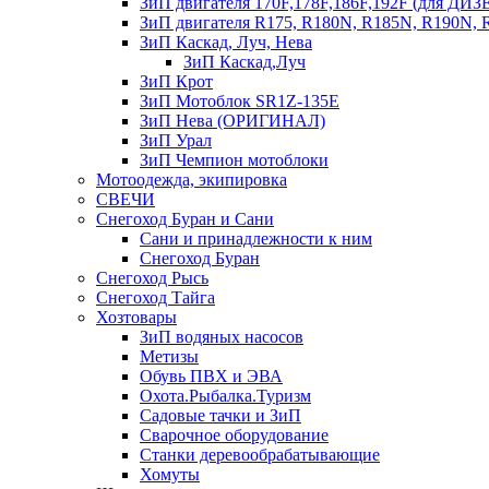
ЗиП двигателя 170F,178F,186F,192F (для Д
ЗиП двигателя R175, R180N, R185N, R190N, R
ЗиП Каскад, Луч, Нева
ЗиП Каскад,Луч
ЗиП Крот
ЗиП Мотоблок SR1Z-135E
ЗиП Нева (ОРИГИНАЛ)
ЗиП Урал
ЗиП Чемпион мотоблоки
Мотоодежда, экипировка
СВЕЧИ
Снегоход Буран и Сани
Сани и принадлежности к ним
Снегоход Буран
Снегоход Рысь
Снегоход Тайга
Хозтовары
ЗиП водяных насосов
Метизы
Обувь ПВХ и ЭВА
Охота.Рыбалка.Туризм
Садовые тачки и ЗиП
Сварочное оборудование
Станки деревообрабатывающие
Хомуты