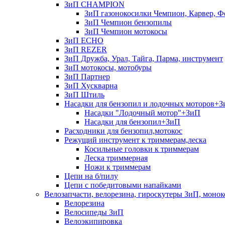
ЗиП CHAMPION
ЗиП газонокосилки Чемпион, Карвер, Ф
ЗиП Чемпион бензопилы
ЗиП Чемпион мотокосы
ЗиП ECHO
ЗиП REZER
ЗиП Дружба, Урал, Тайга, Парма, инструмент
ЗиП мотокосы, мотобуры
ЗиП Партнер
ЗиП Хускварна
ЗиП Штиль
Насадки для бензопил и лодочных моторов+
Насадки "Лодочный мотор"+ЗиП
Насадки для бензопил+ЗиП
Расходники для бензопил,мотокос
Режущий инструмент к триммерам,леска
Косильные головки к триммерам
Леска триммерная
Ножи к триммерам
Цепи на б/пилу
Цепи с победитовыми напайками
Велозапчасти, велорезина, гироскутеры ЗиП, монок
Велорезина
Велосипеды ЗиП
Велоэкипировка